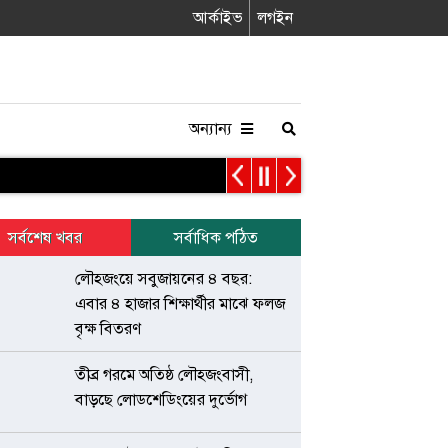
আর্কাইভ
লগইন
অন্যান্য
সর্বশেষ খবর
সর্বাধিক পঠিত
লৌহজংয়ে সবুজায়নের ৪ বছর:
এবার ৪ হাজার শিক্ষার্থীর মাঝে ফলজ
বৃক্ষ বিতরণ
তীব্র গরমে অতিষ্ঠ লৌহজংবাসী,
বাড়ছে লোডশেডিংয়ের দুর্ভোগ