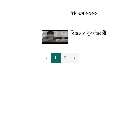
স্বাগতম ২০২২
বিজয়ের সুবর্ণজয়ন্তী
‹
1
2
›