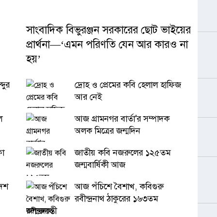
সাংবাদিক বিভুরঞ্জন সরকারের ছোট ভাইয়ের
প্রার্থনা—‘এমন পরিণতি যেন আর কারও না
হয়’
্দুর
দ্রোহ ও প্রেমের কবি হেলাল হাফিজ
আর নেই
ল
আজ গ্রামনগর বার্তা'র সম্পাদক
অলক মিত্রের জন্মদিন
ফা
জাতীয় কবি নজরুলের ১২৫তম
জন্মবার্ষিকী আজ
দেশ
আজ পঁচিশে বৈশাখ, কবিগুরু
রবীন্দ্রনাথ ঠাকুরের ১৬৩তম
জন্মজয়ন্তী