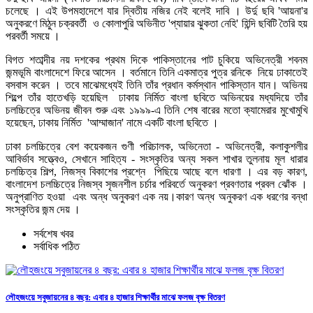
চলেছে । এই উপমহাদেশে যার দ্বিতীয় নজির নেই বলেই দাবি । উর্দু ছবি 'আয়না'র
অনুকরণে মিঠুন চক্রবর্তী ও কোলাপুরি অভিনীত 'প্যায়ার ঝুকতা নেহি' হিন্দি ছবিটি তৈরি হয়
পরবর্তী সময়ে ।
বিগত শতাব্দীর নয় দশকের প্রথম দিকে পাকিস্তানের পাট চুকিয়ে অভিনেত্রী শবনম
জন্মভূমি বাংলাদেশে ফিরে আসেন । বর্তমানে তিনি একমাত্র পুত্র রনিকে নিয়ে ঢাকাতেই
বসবাস করেন । তবে মাঝেমধ্যেই তিনি তাঁর প্রধান কর্মস্থান পাকিস্তান যান। অভিনয়
শিল্পে তাঁর হাতেখড়ি হয়েছিল ঢাকায় নির্মিত বাংলা ছবিতে অভিনয়ের মধ্যদিয়ে তাঁর
চলচ্চিত্রে অভিনয় জীবন শুরু এবং ১৯৯৯-এ তিনি শেষ বারের মতো ক্যামেরার মুখোমুখি
হয়েছেন, ঢাকায় নির্মিত 'আম্মাজান' নামে একটি বাংলা ছবিতে ।
ঢাকা চলচ্চিত্রে বেশ কয়েকজন গুণী পরিচালক, অভিনেতা - অভিনেত্রী, কলাকুশলীর
আবির্ভাব সত্ত্বেও, সেখানে সাহিত্য - সংস্কৃতির অন্য সকল শাখার তুলনায় মূল ধারার
চলচ্চিত্র শিল্প, নিজস্ব বিকাশের প্রশ্নে পিছিয়ে আছে বলে ধারণা । এর বড় কারণ,
বাংলাদেশ চলচ্চিত্রে নিজস্ব সৃজনশীল চর্চার পরিবর্তে অনুকরণ প্রবণতার প্রবল ঝোঁক ।
অনুপ্রাণিত হওয়া এবং অন্ধ অনুকরণ এক নয়।কারণ অন্ধ অনুকরণ এক ধরণের বন্ধা
সংস্কৃতির জন্ম দেয় ।
সর্বশেষ খবর
সর্বাধিক পঠিত
লৌহজংয়ে সবুজায়নের ৪ বছর: এবার ৪ হাজার শিক্ষার্থীর মাঝে ফলজ বৃক্ষ বিতরণ