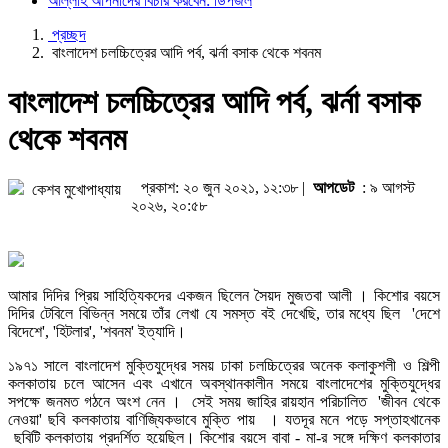
আল্লাহ আপনাদের বিচার করবেন: ডিপজল
প্রচ্ছদ
বাংলাদেশ চলচ্চিত্রের আদি পর্ব, ঝর্না বসাক থেকে শবনম
বাংলাদেশ চলচ্চিত্রের আদি পর্ব, ঝর্না বসাক
থেকে শবনম
প্রকাশ: ২০ জুন ২০২১, ১২:৩৮ |
আপডেট
: ৯ আগস্ট
কেশব মুখোপাধ্যায়
২০২৬, ২০:৫৮
আমার দিদির প্রিয় সাহিত্যিকদের একজন ছিলেন সৈয়দ মুজতবা আলী । কিশোর বয়সে
দিদির টেবিলে বিভিন্ন সময়ে তাঁর লেখা যে সমস্ত বই দেখেছি, তার মধ্যে ছিল 'দেশে
বিদেশে', 'হিটলার', 'শবনম' ইত্যাদি।
১৯৭১ সালে বাংলাদেশ মুক্তিযুদ্ধের সময় ঢাকা চলচ্চিত্রের অনেক কলাকুশলী ও শিল্পী
কলকাতায় চলে আসেন এবং এখানে অবস্থানকালীন সময়ে বাংলাদেশের মুক্তিযুদ্ধের
সপক্ষে জনমত গঠনে অংশ নেন । সেই সময় জাহির রায়হান পরিচালিত 'জীবন থেকে
নেওয়া' ছবি কলকাতায় বাণিজ্যিকভাবে মুক্তি পায় । যতদূর মনে পড়ে সপ্তাহখানেক
ছবিটি কলকাতায় প্রদর্শিত হয়েছিল। কিশোর বয়সে বাবা - মা-র সঙ্গে দক্ষিণ কলকাতার