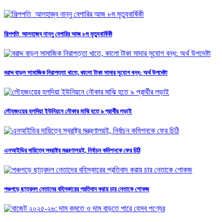
শিল্পপতি আলহাজ্ব নান্নু বেপারির আজ ৮ম মৃত্যুবার্ষিকী
বরাদ্দ বাড়ল সামাজিক নিরাপত্তা খাতে, কালো টাকা সাদার সুযোগ বন্ধ: অর্থ উপদেষ্টা
লৌহজংয়ের হলদিয়া ইউনিয়নে নৌকার মাঝি হতে ৯ প্রার্থীর লড়াই
এনআইডির দায়িত্বে স্বরাষ্ট্র মন্ত্রণালয়ই, নির্বাচন কমিশনকে ফের চিঠি
পঞ্চগড়ে ছাত্রদল নেতাদের বহিস্কারের প্রতিবাদ করায় চার নেতাকে শোকজ