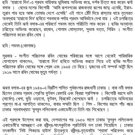
ছবি 'হারানো দিন'-এ প্রথম নায়িকার ভূমিকায় অভিনয় করে, দর্শক চিত্ত জয় করেন ঝর্না
বসাক । বেদের দলের কিশোরী 'আমি রূপনগরের রাজকন্যা রূপের জাদু এনেছি, ইরান-
তুরান পার হয়ে আজ তোমার দেশে এসেছি’ এই গানে ঠোঁট দিয়ে রাস্তার ধারে নৃত্যরত
অবস্থায় 'হারানো দিন' ছবিতে শবনমকে পর্দায় প্রথম আবির্ভাবে দেখা যায় । ওই চলচ্চিত্র
থেকেই তিনি ঝর্না বসাক-এর পরিবর্তে শবনম নামে পরিচিতি লাভ করেন । ছবির অন্যান্য
চরিত্রে অভিনয় করেছেন, রহমান, গোলাম মোস্তাফা, সুভাষ দত্ত, শিরিন । সংগীত
পরিচালনা করেন রবিন ঘোষ ।
‌
ছবি : শবনম (কোলাজ)
সুরকার - সংগীত পরিচালক রবিন ঘোষের পরিবারের সঙ্গে আগে থেকেই পারিবারিক
যোগাযোগ থাকলেও, 'হারানো দিন' ছবিতে অভিনয় করতে গিয়ে ওই ছবির সংগীত
পরিচালক‌ রবিন ঘোষের সঙ্গে প্রেম এবং ১৯৬৪ তে বিয়ে‌। দুজনের ওই সম্পর্ক অটুট ছিল
১৯১৬ সালে রবিন ঘোষের মৃত্যু পর্যন্ত ।
ঝরনা বসাক-এর জন্ম ১৯৪৬-এ ব্রিটিশ শাসিত পূর্ববাংলার রাজধানী ঢাকায় । বাবা ননী বসাক
ছিলেন ঢাকার প্রথম শ্রেণির ফুটবল রেফারি এবং ক্রিয়া প্রশিক্ষক । কিশোরী বয়সে গুলি
(মার্বেল) খেলা, ঘুড়ি ওড়ানো, ফুটবল, ক্রিকেট খেলেছেন ঝর্না । চলচ্চিত্রে অভিনয়ের
প্রশ্নে মা-র আপত্তি থাকলেও, বাবার সম্মতি ছিল । শিশু - কিশোর বয়সে পাঁচ বছর
ঢাকার স্বনামখ্যাত 'বুলবুল ললিতকলা একাডেমী'তে তিনি নাচ শিখেছেন ।
এই প্রসঙ্গে উল্লেখ করা যায়, দেশভাগের পর ১৯৫৬ সালে ঢাকার 'বুলবুল ললিতকলা
একাডেমী'র আমন্ত্রণে এক রবীন্দ্র-সাংস্কৃতিক প্রতিনিধি দল ঢাকা গিয়েছিল । ঢাকার
তৎকালীন 'নিউ পিকচার হাউস' চিত্রগৃহে রবীন্দ্র-নৃত্যনাট্য 'শ্যামা' পরিবেশন করে