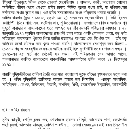
'প্রিয়া' চিত্রগৃহে 'জীবন থেকে নেওয়া' দেখেছিলাম । রাজ্জাক, কবরী, আনোয়ার হোসেন
অভিনীত 'জীবন থেকে নেওয়া' ছবিই ঢাকায় নির্মিত প্রথম বাংলা ছবি, যা পশ্চিমবাংলার
দর্শকদের দেখার সুযোগ হয়। ওই ছবির সমালোচনাও তখন পত্রিকার পাতায় পড়েছি ।
জাহির রায়হান (জন্ম : ১৯৩৫, হত্যা: ১৯৭২) মাত্র ৩৭ বছরের জীবন । তিনি ছিলেন
কথাশিল্পী, চিত্র পরিচালক, ফটোগ্রাফার, মুক্তিযোদ্ধা। বাংলাদেশের বিজয় অর্জনের পূর্ব
মুহূর্তে হানাদার ও রাজাকারদের হাতে অপহৃত হন তাঁর বড়ভাই শহিদুল্লা কায়সার । ২৮
জানুয়ারি ১৯৭২ স্বাধীন বাংলাদেশের রাজধানী ঢাকা শহরে একটি ফোনকল পেয়ে, বড় ভাই
শহিদুল্লা কায়সারকে খুঁজতে গিয়ে জাহির রায়হানও অপহৃত এবং নিখোঁজ হন । তাঁর বড়
ভাইয়ের মতো তাঁকেও আর খুঁজে পাওয়া যায়নি। বাংলাদেশকে মেধাশূন্য করে চিন্তা -
চেতনায় পঙ্গু ও মধ্যযুগীয় সংস্কারে আটকে রাখাই ছিল বুদ্ধীজীবী হত্যার প্রধান লক্ষ্য ।
১৯৭১-এর ২৫ মার্চ রাত থেকেই যার শুরু। এই পরিকল্পনায় শেষ আঘাত আসে,
পাকহানাদার কবলিত বাংলাদেশে পাকবাহিনীর আত্মসমর্পণের দুদিন আগে ১৪ ডিসেম্বর
১৯৭১ ।
বাঙালি বুদ্ধিজীবীদের তালিকা তৈরি করে সারা বাংলাদেশ জুড়ে তাঁদের নৃশংসভাবে হত্যা করা
হয় । শহিদ বুদ্ধিজীবী তালিকায় আছেন হাজার জন শিক্ষাবিদ । এছাড়া সাংবাদিক,
সাহিত্যিক - লেখক, চিকিৎসক, বিজ্ঞানী, দার্শনিক, শিল্পী, রাজনৈতিক চিন্তাবিদ, আইনজীবী
।
ছবি : জাহির রায়হান
মুনীর চৌধুরী, গোবিন্দ চন্দ্র দেব, মোফাজ্জল হায়দার চৌধুরী, আনোয়ার পাশা, জ্যোতর্ময়
গুহঠাকুরতা, আলতাফ মাহমুদ, সেলিনা পারভীন ...| সোজা মেরুদণ্ডের এই রকম চিন্তাশীল