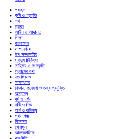
প্রচ্ছদ
কৃষি ও প্রকৃতি
শখ
ভ্রমণ
আইন ও আদালত
শিক্ষা
বাংলাদেশ
সম্পাদকীয়
উপ সম্পাদকীয়
স্বাস্থ্য চিকিৎসা
সাহিত্য ও সংস্কৃতি
প্রবাসের কথা
মত দ্বিমত
সাক্ষাৎকার
বিজ্ঞান, গবেষণা ও তথ্য প্রযুক্তি
অন্যান্য
ধর্ম ও দর্শন
নারী ও শিশু
অর্থ ও বাণিজ্য
গ্রাম গঞ্জ
বিনোদন
খেলাধুলা
আন্তর্জাতিক
রাজনীতি