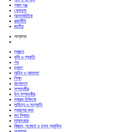
গ্রাম গঞ্জ
খেলাধুলা
আন্তর্জাতিক
রাজনীতি
জাতীয়
অন্যান্য
প্রচ্ছদ
কৃষি ও প্রকৃতি
শখ
ভ্রমণ
আইন ও আদালত
শিক্ষা
বাংলাদেশ
সম্পাদকীয়
উপ সম্পাদকীয়
স্বাস্থ্য চিকিৎসা
সাহিত্য ও সংস্কৃতি
প্রবাসের কথা
মত দ্বিমত
সাক্ষাৎকার
বিজ্ঞান, গবেষণা ও তথ্য প্রযুক্তি
অন্যান্য