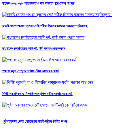
বাজেট ২০২৫-২৬: দাম কমতে ও দাম বাড়তে পারে যেসব পণ্যের
চাকরি ফেরত পাওয়া দুদকের সেই শরীফ তিনবার বললেন ‘আলহামদুলিল্লাহ’
বাংলাদেশ চলচ্চিত্রের আদি পর্ব, ঝর্না বসাক থেকে শবনম
পদ্মা ও যমুনা সেতুতে সর্বোচ্চ টোল আদায়ের রেকর্ড
বিশিষ্ট প্রাবন্ধিক ও শিক্ষাবিদ অধ্যাপক যতীন সরকার আর নেই
পূর্ব শত্রুতার জেরে লৌহজংয়ে স্বামী-স্ত্রীকে পিটিয়ে জখম