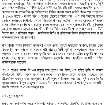
থাকলেও, চলচ্চিত্র নির্মাণের কোনো পরিকাঠামো সেখানে ছিল না। ভারতীয় বাংলা, হিন্দি
এবং পশ্চিম পাকিস্তানে নির্মিত উর্দু ও হলিউডের ইংরেজি ছবি সেখানে প্রদর্শিত হতো ।
দেশভাগের পর তৎকালীন পূর্ব পাকিস্তানে নির্মিত প্রথম বাংলা কাহিনি চিত্র 'মুখ ও মুখোশ'
। ১৯৫৬ সালে ৩ অগস্ট 'মুখ ও মুখোশ' সেদেশে মুক্তি পায়। এই ছবি নির্মাণের সময়ও
সেখানে চলচ্চিত্র নির্মাণের কোনো পরিকাঠামো গড়ে ওঠেনি । ঢাকার গুলিস্তান সিনেমা
হলের মলিক অবাঙালি খান বাহাদূর ফজল আহমেদ-এর সঙ্গে চ্যালেঞ্জ নিয়েই, পূর্ববাংলার
আর্দ্র আবহাওয়ায় আব্দুল জব্বার খাঁ চলচ্চিত্র নির্মাণ করার সিদ্ধান্ত গ্রহণ করেন । তিনি
ছিলেন মঞ্চ ও নাটকের মানুষ । চলচ্চিত্র নির্মাণ বা পরিচালনা বিষয়ে কিছুমাত্র জ্ঞান বা পূর্ব
অভিজ্ঞতা তখন তাঁর ছিল না।
পাঁচ হাজার টাকার বিনিময়ে কলকাতা থেকে একটি পুরানো ক্যামেরা সংগ্রহ, নিজের লেখা
চিত্রনাট্য এবং নায়িকা বা প্রধান নারী চরিত্রে শিল্পী পূর্ণিমা সেনগুপ্তকে নিয়ে গেলেন
কলকাতা থেকে ‌। ১৯৫৩ সালে শ্যুটিং শুরু হয়ে ১৯৫৫ সালের অক্টোবরে শ্যুটিং পর্ব শেষ
হওয়ার পর, মুদ্রণ, সম্পাদনা, পরিস্ফুটন ইত্যাদি কাজ হয়েছিল তৎকালীন পশ্চিম
পাকিস্তানের লাহোরে ।
'মুখ ও মুখোশ' কতটা শিল্পগুণ সমৃদ্ধ তার চেয়েও বড় বিষয়, এই ছবিই পূর্ববাংলা বর্তমান
বাংলাদেশে নির্মিত প্রথম বাংলা চলচ্চিত্র । সেইদিক থেকে ছবিটির রয়েছে এক
ঐতিহাসিক গুরুত্ব এবং অবস্থান । এই প্রসঙ্গে উল্লেখ করা যায়, পূর্ব বাংলায় নির্মিত
প্রথম বাংলা ছবি 'মুখ ও মুখোশ' ঢাকায় উদ্বোধন করেছিলেন পূর্ব পাকিস্তানের তৎকালীন
গভর্নর শেরে বাংলা এ কে ফজলুল হক ।
ছবি : মুখ ও মুখোশ
মুক্তিযুদ্ধ চলাকালীন সময়ে পূর্ববাংলার সাহিত্য, সংস্কৃতি, রাজনীতি ইত্যাদির সঙ্গে ঢাকা