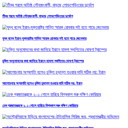
তীব্র গরমে অতিষ্ঠ লৌহজংবাসী, বাড়ছে লোডশেডিংয়ের দুর্ভোগ
যুদ্ধ বন্ধে ইরান-যুক্তরাষ্ট্র শান্তি স্মারক রোববার সই হতে পারে জেনেভায়
চুক্তি অনুমোদনের কথা জানিয়ে ইরানে হামলা স্থগিতের ঘোষণা ট্রাম্পের
আলোচনায় অগ্রগতি হলেও চুক্তি চূড়ান্ত হওয়ার দাবি সঠিক নয়: ইরান
চেক প্রজাতন্ত্রকে ২–১ গোলে হারিয়ে বিশ্বকাপ শুরু দক্ষিণ কোরিয়ার