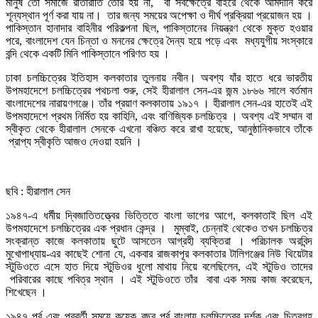
মানুষ তো সমাজে রাতারাতি তৈরি হয় না, বা সবক্ষেত্রে বাইরে থেকে আমদানি করে
শূন্যস্থান পূর্ণ করা যায় না। তার জন্য সময়ের অপেক্ষা ও দীর্ঘ প্রক্রিয়া প্রয়োজন হয় ।
পাকিস্তান হানাদার বাহিনীর পরিকল্পনা ছিল, পাকিস্তানের নিয়ন্ত্রণ থেকে মুক্ত হওয়ার
পরে, বাংলাদেশ যেন চিন্তা ও মননের ক্ষেত্রে দৈন্য হয়ে পড়ে এবং মধ্যযুগীয় সংস্কারে
বন্দি থেকে একটি মিনি পাকিস্তানে পরিণত হয় ।
ঢাকা চলচ্চিত্রের ইতিহাস কলকাতার তুলনায় নবীন। অবশ্য যাঁর হাতে ধরে ভারতীয়
উপমহাদেশে চলচ্চিত্রের পথচলা শুরু, সেই হীরালাল সেন-এর জন্ম ১৮৬৬ সালে বর্তমান
বাংলাদেশের নারায়ণগঞ্জে। তাঁর প্রয়াণ কলকাতায় ১৯১৭ । হীরালাল সেন-এর হাতেই এই
উপমহাদেশে প্রথম নির্মিত হয় কাহিনি, এবং বাণিজ্যিক চলচ্চিত্র । অবশ্য এই সম্মান বা
স্বীকৃত থেকে হীরালাল সেনকে এখনো বঞ্চিত করে রাখা হয়েছে, আনুষ্ঠানিকভাবে তাঁকে
প্রাপ্য স্বীকৃতি আজও দেওয়া হয়নি ।
‌
ছবি : হীরালাল সেন
১৯৪৭-এ ধর্মীয় দ্বিজাতিতত্ত্বের ভিত্তিতে বাংলা ভাগের আগে, কলকাতাই ছিল এই
উপমহাদেশে চলচ্চিত্রের এক প্রধান কেন্দ্র । মুম্বাই, চেন্নাই থেকেও তখন চলচ্চিত্র
সংক্রান্ত কাজে কলকাতায় ছুটে আসতেন আগ্রহী ব্যক্তিরা । পরিচালক অরবিন্দ
মুখোপাধ্যায়-এর কাছেই শোনা যে, একবার রাজকাপূর কলকাতার টালিগঞ্জের নিউ থিয়েটার
স্টুডিওতে এসে হাত দিয়ে স্টুডিওর ধুলো মাথায় নিয়ে বলেছিলেন, এই স্টুডিও তাদের
পরিবারের কাছে পবিত্র স্থান । এই স্টুডিওতে তাঁর বাবা এক সময় কাজ করেছেন,
শিখেছেন ।
১৯৪৭ পূর্ব এবং পরবর্তী সময়ে কয়েক বছর পূর্ব বাংলায় চলচ্চিত্রের দর্শক এবং চিত্রগৃহ