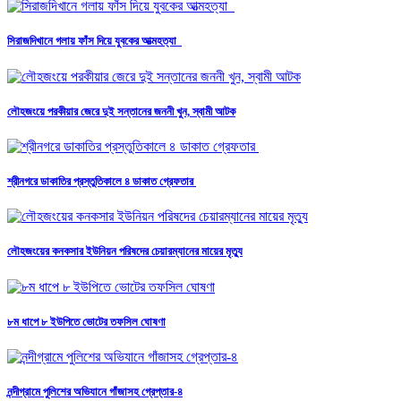
সিরাজদিখানে গলায় ফাঁস দিয়ে যুবকের আত্মহত্যা
লৌহজংয়ে পরকীয়ার জেরে দুই সন্তানের জননী খুন, স্বামী আটক
শ্রীনগরে ডাকাতির প্রস্তুতিকালে ৪ ডাকাত গ্রেফতার
লৌহজংয়ের কনকসার ইউনিয়ন পরিষদের চেয়ারম্যানের মায়ের মৃত্যু
৮ম ধাপে ৮ ইউপিতে ভোটের তফসিল ঘোষণা
নন্দীগ্রামে পুলিশের অভিযানে গাঁজাসহ গ্রেপ্তার-৪