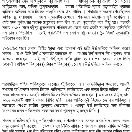
পশ্চিমবাংলার সেই সাংস্কৃতিক প্রতিনিধি দল । সাংস্কৃতিক প্রতিনিধি দলে ছিলেন
শান্তিদেব ঘোষ, কণিকা বন্দ্যোপাধ্যায় । ঢাকায় পরিবেশিত শ্যামা নৃত্যনাট্যে শ্যামার
ভূমিকায় অভিনয় করে ছিলেন পাঞ্জাবি মেয়ে উমা গান্ধি । শ্যামার গানগুলো গেয়েছিলেন
কণিকা বন্দ্যোপাধ্যায় । শ্যামা নৃত্যনাট্য সেখানে দর্শক মনে আলোড়ন সৃষ্টি করেছিল ।
সেই সময় পূর্ববাংলার অনেক মানুষেরই জানা ছিল না, যে, নৃত্যনাট্য বলে কিছু হয়। পরবর্তী
সময়ে ১৯৬১ সালে রবীন্দ্র-জন্মশতবর্ষে পশ্চিমবাংলা থেকে আর একটি সাংস্কৃতিক প্রতিনিধি
দল ঢাকায় গিয়েছিল । সেই প্রতিনিধি দল সেখান রবীন্দ্রনাথের 'চন্ডালিকা' নৃত্যনাট্য
পরিবেশন করে ছিল ।
১৯৬২/৬৩ সালে ঢাকায় নির্মিত 'চান্দা' এবং 'তালাস' এই দুটো উর্দু ছবিতে অভিনয় করেন
শবনম । তখন তিনি উর্দু একেবারেই জানতেন না । বাংলায় উর্দু সংলাপ লিখে মুখস্থ করে
অভিনয় করেছেন । ওই দুটো উর্দু ছবি দর্শক নন্দিত হওয়ার পর, ১৯৬৮ সালে তিনি
তৎকালীন পশ্চিম পাকিস্তান (বর্তমান পাকিস্তান) চলে যান উর্দু ছবিতে অভিনয় করতে ।
প্রথমদিকে পশ্চিম পাকিস্তানে লাহোরে স্টুডিওতে নানা ব্যঙ্গ-বিদ্রুপ শুনলেও, আড়াই
দশকের অধিককাল শবনম ছিলেন পাকিস্তান চলচ্চিত্রের এক নম্বর চিত্র নায়িকা । ওই
সময় কালের মধ্যে ১৬২টি কাহিনি চিত্রে তিনি অভিনয় করেছেন । এর মধ্যে উর্দু ছাড়াও
আছে কয়েকটি পাঞ্জাবি ভাষায় নির্মিত ছবি। সেরা অভিনেত্রী হিসেবে ১২ বার পাকিস্তান
সরকারের দেওয়া জাতীয় পুরস্কার পেয়েছেন । এছাড়া উর্দু চলচ্চিত্রে সারা জীবনের
অবদানের জন্য পাকিস্তান সরকারের দ্বারা পুরস্কৃত হয়েছেন তিনি ।
শবনম অভিনীত ছবি শুধু পাকিস্তানে নয়, উপমহাদেশের সমস্ত বক্সঅফিস রেকর্ড ভেঙে
নতুন রেকর্ড সৃষ্টি করেছে । ১৯৭৭ সালে নির্মিত নায়িকা : শবনম ও নায়ক: নাদিম অভিনীত
উর্দু ছবি 'আয়না' (সংগীত পরিচালনা রবিন ঘোষ) পাকিস্তানে টানা পাঁচ বছরের অধিক সময়