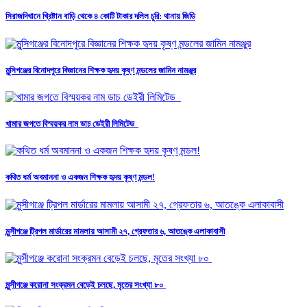
সিরাজদিখানে খ্রিষ্টান বাড়ি থেকে ৪ কোটি টাকার দলিল চুরি: থানায় জিডি
মুন্সিগঞ্জের বিনোদপুরে বিজ্ঞানের শিক্ষক হৃদয় কৃষ্ণ মন্ডলের জামিন নামঞ্জুর
খামার জগতে বিস্ময়কর নাম ডাচ ডেইরী লিমিটেড
কথিত ধর্ম অবমাননা ও একজন শিক্ষক হৃদয় কৃষ্ণ মন্ডল!
মুন্সীগঞ্জে ট্রিপল মার্ডারের মামলায় আসামী ২৭, গ্রেফতার ৬, আতঙ্কে এলাকাবাসী
মুন্সীগঞ্জে করোনা সংক্রমন বেড়েই চলছে, মৃতের সংখ্যা ৮০