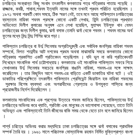
চলচ্চিত্র সংক্রান্ত কিছু সংবাদ তৎকালীন কলকাতার পত্র পত্রিকার পাতায় পড়েছি ।
রাজ্জাক, কবরী, শাবানা,শবনম ইত্যাদি নামের সঙ্গে তখনই প্রথম পরিচিত হয়েছিলাম ।
১৯৭১ অথবা পরবর্তী কোন সময়ে, ঠিক স্মরণ নেই, তবে মনে আছে পাকিস্তান চলচ্চিত্রের
ব্যস্ততম নায়িকা শবনম প্রসঙ্গে কোনো একটি লেখায়, হিন্দি চলচ্চিত্রের প্রখ্যাত
অভিনেতা দিলীপ কুমারের অনুষঙ্গ এনে লেখা হয়েছিল, মুহাম্মদ ইউসুফ খান যেমন
চলচ্চিত্রের জন্য দিলীপ কুমার, ঝর্না বসাক তেমনি ঝর্না থেকে শবনম । শবনম নামের অর্থ
ফুলের মধ্যে বিন্দু বিন্দু শিশির ঝরে পড়া।
পাকিস্তান চলচ্চিত্র বা উর্দু সিনেমার অপ্রতিদ্বন্দ্বী এবং সর্বাধিক জনপ্রিয় নায়িকা শবনম
সম্পর্কে, বিগত শতাব্দীর আট দশকের প্রথম অথবা মাঝামাঝি সময়ে কলকাতার কোনো
পত্রিকায় প্রকাশিত একটি প্রতিবেদন পড়েছিলাম । যদি ভুল না করি প্রতিবেদনটি
লিখেছেন সাংবাদিক পার্থ চট্টোপাধ্যায়। কলকাতার ওই সাংবাদিক পাকিস্তান সফরে গিয়ে
সেখানকার উর্দু সিনেমার সবচেয়ে জনপ্রিয় বাঙালি নায়িকা, শবনম-এর সঙ্গে সাক্ষাৎ
করেছিলেন । তার কিছুদিন আগে শবনম-এর বাড়িতে একটি ডাকাতির ঘটনা ঘটে । ওই
ডাকাতির পরিপ্রেক্ষিতে তৎকালীন পাকিস্তান প্রেসিডেন্ট জিয়াউল হক নায়িকা শবনমের
সুরক্ষার বিশেষ ব্যবস্থা এবং অপরাধীদের গ্রেপ্তার ও উপযুক্ত শাস্তির জন্য
প্রয়োজনীয় নির্দেশ দিয়েছিলেন ‌।
কলকাতার সাংবাদিকের এক প্রশ্নের উত্তরে শবনম জানিয়ে ছিলেন, পাকিস্তানের উর্দু
চলচ্চিত্রে অভিনয় করে খ্যাতি, প্রতিষ্ঠা এবং মানুষের যে ভালোবাসা পেয়েছেন, তাতে তিনি
অভিভূত এবং পাকিস্তানেই তিনি জীবনের বাকি সময় থেকে যেতে চান বলে জানিয়ে ছিলেন
।
পার্শ্ব চরিত্রে অভিনয় করার মধ্যদিয়ে ঢাকা চলচ্চিত্রের সঙ্গে ঝর্না বসাকের প্রাথমিক
সম্পর্ক তৈরি হয় । ১৯৬১ সালে পরিচালক মোস্তাফিজ রহমান নির্মিত মুক্তিপ্রাপ্ত বাংলা