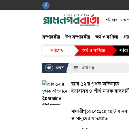
বিনোদন
শনিবার, ৮ আ
খেলাধুলা
আইন ও আদালত
সম্পাদকীয়
উপ সম্পাদকীয়
অর্থ ও বাণিজ্য
গ্রা
গ্রাম গঞ্জ
সারা 
সর্বশেষ
অর্থ ও বাণিজ্য
প্রচ্ছদ
গ্রাম গঞ্জ
র‌্যাব-১২'র পৃথক অভিযানে
ইয়াবাসহ ৪ শীর্ষ মাদক ব্যবসায়
গ্রেফতার
মাদারীপুরে বেড়েছে ছোট যানব
ও মানুষের যাতায়াত