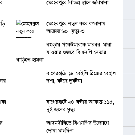
ুর
মেহেরপুরে বিভিন্ন স্থানে জরিমানা
াড়ি
মেহেরপুরে নতুন করে করোনায়
আক্রান্ত ৬০, মৃত্যু-৩
বগুড়ায় পকেটমারকে মারধর, মারা
যাওয়ার গুজবে বিএনপি নেতার
বাড়িতে হামলা
বাগেরহাটে ১৪ বেইলি ব্রিজের বেহাল
নের
দশা, ঘটছে দুর্ঘটনা
াকা
বাগেরহাটে ২৪ ঘন্টায় আক্রান্ত ১১৫,
দুই জনের মৃত্যু
ার
আদমদীঘিতে বিএনপির উদ্যোগে
দোয়া মাহফিল