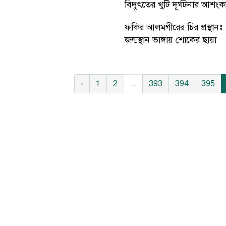
বিদুৎতের খুটি দূর্ঘটনার আশংক
ফকির আলমগীরের চির প্রস্থানঃ
জন্মস্থান ভাঙ্গায় শোকের ছায়া
‹
1
2
...
393
394
395