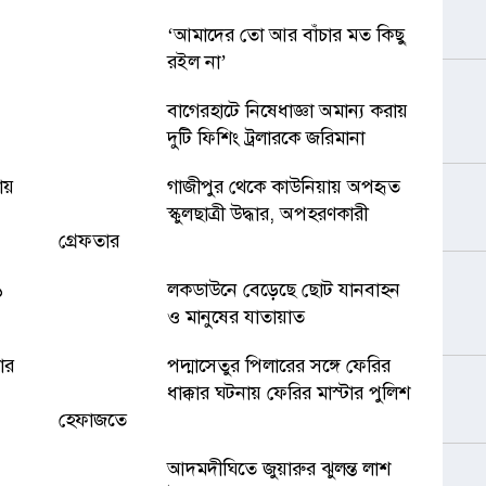
‘আমাদের তো আর বাঁচার মত কিছু
রইল না’
বাগেরহাটে নিষেধাজ্ঞা অমান্য করায়
দুটি ফিশিং ট্রলারকে জরিমানা
ায়
গাজীপুর থেকে কাউনিয়ায় অপহৃত
স্কুলছাত্রী উদ্ধার, অপহরণকারী
গ্রেফতার
১
লকডাউনে বেড়েছে ছোট যানবাহন
ও মানুষের যাতায়াত
ার
পদ্মাসেতুর পিলারের সঙ্গে ফেরির
ধাক্কার ঘটনায় ফেরির মাস্টার পুলিশ
হেফাজতে
আদমদীঘিতে জুয়ারুর ঝুলন্ত লাশ