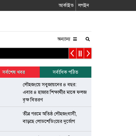
আর্কাইভ
লগইন
অন্যান্য
সর্বশেষ খবর
সর্বাধিক পঠিত
লৌহজংয়ে সবুজায়নের ৪ বছর:
এবার ৪ হাজার শিক্ষার্থীর মাঝে ফলজ
বৃক্ষ বিতরণ
তীব্র গরমে অতিষ্ঠ লৌহজংবাসী,
বাড়ছে লোডশেডিংয়ের দুর্ভোগ