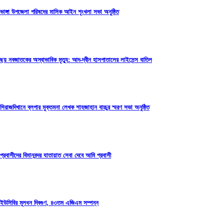
ভাঙ্গা উপজেলা পরিষদের মাসিক আইন শৃংখলা সভা অনুষ্ঠিত
ছয় নবজাতকের অস্বাভাবিক মৃত্যু: আদ-দ্বীন হাসপাতালের লাইসেন্স বাতিল
সিরাজদিখানে ব্লগার মুক্তমনা লেখক শাহজাহান বাচ্চুর স্মরণ সভা অনুষ্ঠিত
প্রবাসীদের বিমানবন্দর যাতায়াত সেবা দেবে আমি প্রবাসী
ইউসিবির মূলধন দ্বিগুণ, ৪৩তম এজিএম সম্পন্ন