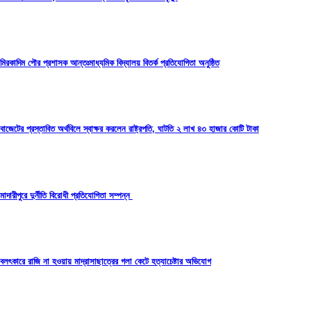
মিরকাদিম পৌর প্রশাসক আন্তঃমাধ্যমিক বিদ্যালয় বিতর্ক প্রতিযোগিতা অনুষ্ঠিত
বাজেটের প্রস্তাবিত অর্থবিলে স্বাক্ষর করলেন রাষ্ট্রপতি, ঘাটতি ২ লাখ ৪৩ হাজার কোটি টাকা
মাদারীপুরে দুর্নীতি বিরোধী প্রতিযোগিতা সম্পন্ন
বলৎকারে রাজি না হওয়ায় মাদ্রাসাছাত্রের গলা কেটে হত্যাচেষ্টার অভিযোগ