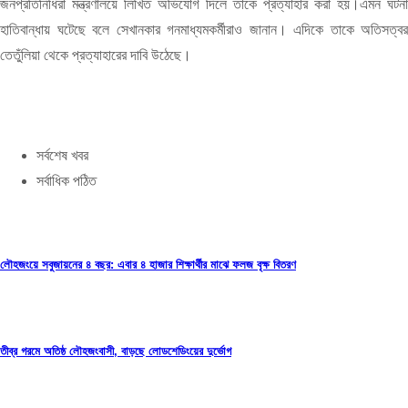
জনপ্রতিনিধিরা মন্ত্রণালয়ে লিখিত অভিযোগ দিলে তাকে প্রত্যাহার করা হয়।এমন ঘটনা
হাতিবান্ধায় ঘটেছে বলে সেখানকার গনমাধ্যমকর্মীরাও জানান। এদিকে তাকে অতিসত্বর
তেতুঁলিয়া থেকে প্রত্যাহারের দাবি উঠেছে।
সর্বশেষ খবর
সর্বাধিক পঠিত
লৌহজংয়ে সবুজায়নের ৪ বছর: এবার ৪ হাজার শিক্ষার্থীর মাঝে ফলজ বৃক্ষ বিতরণ
তীব্র গরমে অতিষ্ঠ লৌহজংবাসী, বাড়ছে লোডশেডিংয়ের দুর্ভোগ