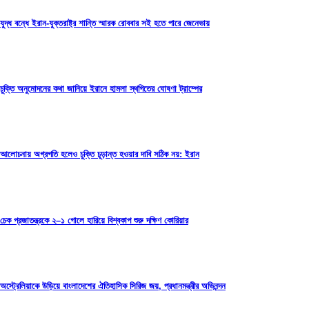
যুদ্ধ বন্ধে ইরান-যুক্তরাষ্ট্র শান্তি স্মারক রোববার সই হতে পারে জেনেভায়
চুক্তি অনুমোদনের কথা জানিয়ে ইরানে হামলা স্থগিতের ঘোষণা ট্রাম্পের
আলোচনায় অগ্রগতি হলেও চুক্তি চূড়ান্ত হওয়ার দাবি সঠিক নয়: ইরান
চেক প্রজাতন্ত্রকে ২–১ গোলে হারিয়ে বিশ্বকাপ শুরু দক্ষিণ কোরিয়ার
অস্ট্রেলিয়াকে উড়িয়ে বাংলাদেশের ঐতিহাসিক সিরিজ জয়, প্রধানমন্ত্রীর অভিনন্দন