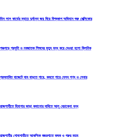
তিন লাল কার্ডের ম্যাচে দুর্দান্ত জয় দিয়ে বিশ্বকাপ অভিযান শুরু মেক্সিকোর
পঞ্চগড়ে প্রসুতি ও নবজাতক শিশুদের মৃত্যু বন্ধ করে দেওয়া হলো ক্লিনিক
প্রস্তাবিত বাজেটে দাম বাড়তে পারে, কমতে পারে যেসব পণ্য ও সেবার
রাজশাহীতে হিমাগার ভাড়া কমানোর দাবিতে আলু বেচাকেনা বন্ধ
রাজশাহীর গোদাগাড়ীতে আকস্মিক বজ্রপাতে কৃষক ও গরুর মৃত্যু