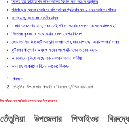
সিলেট হার্ট ফাউন্ডেশন হাসপাতালের বিশাল সভা লন্ড‌নে অনুষ্ঠিত
আশ্রয়কেন্দ্রে যাচ্ছে ফেনীর মানুষ
পঞ্চগড়ে ছাত্রদল নেতাদের বহিস্কারের প্রতিবাদ করায় চার নেতাকে শোকজ
চাকরি ফেরত পাওয়া দুদকের সেই শরীফ তিনবার বলল
আশ্রয়কেন্দ্রে যাচ্ছে ফেনীর মানুষ
শিবগঞ্জে কৃষকদের মাঝে এয়ার ফ্লো মেশিন বিতরণ
চাকরি ফেরত পাওয়া দুদকের সেই শরীফ তিনবার বললেন ‘আলহামদুলিল্লাহ’
জোড়াতালির ক্রিকেটে ভরাডুবি বাংলাদেশের, দায় চাপ
শিবগঞ্জে কৃষকদের মাঝে এয়ার ফ্লো মেশিন বিতরণ
ফুটবলার ঋতুপর্ণার অসুস্থ মায়ের পাশে দাঁড়ালেন ত
জোড়াতালির ক্রিকেটে ভরাডুবি বাংলাদেশের, দায় চাপাচ্ছে ‘অনভিজ্ঞতার’ ওপর
অন্ধকারে লুকিয়ে আছে এক ভয়ংকর সত্য: ফারিয়া
ফুটবলার ঋতুপর্ণার অসুস্থ মায়ের পাশে দাঁড়ালেন তারেক রহমান
আল্লাহ আপনাদের বিচার করবেন: ডিপজল
অন্ধকারে লুকিয়ে আছে এক ভয়ংকর সত্য: ফারিয়া
আল্লাহ আপনাদের বিচার করবেন: ডিপজল
প্রচ্ছদ
তেঁতুলিয়া উপজেলার পিআইওর বিরুদ্ধে দুর্নীতির অভিযোগ
নিজ বাড়িতে যেতে প্রাইভেট চালকদের ভাড়া দিতে টালবাহানা
তেঁতুলিয়া উপজেলার পিআইওর বিরুদ্ধে