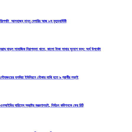
শিল্পপতি আলহাজ্ব নান্নু বেপারির আজ ৮ম মৃত্যুবার্ষিকী
বরাদ্দ বাড়ল সামাজিক নিরাপত্তা খাতে, কালো টাকা সাদার সুযোগ বন্ধ: অর্থ উপদেষ্টা
লৌহজংয়ের হলদিয়া ইউনিয়নে নৌকার মাঝি হতে ৯ প্রার্থীর লড়াই
এনআইডির দায়িত্বে স্বরাষ্ট্র মন্ত্রণালয়ই, নির্বাচন কমিশনকে ফের চিঠি