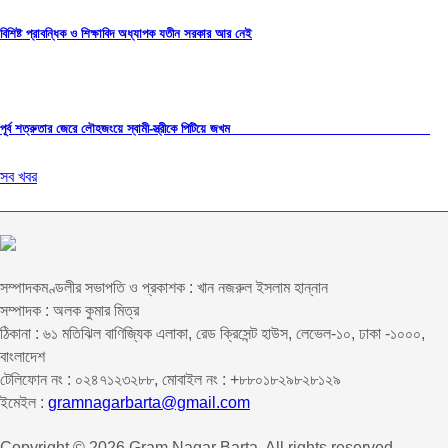
বিশিষ্ট প্রাবন্ধিক ও শিক্ষাবিদ অধ্যাপক যতীন সরকার আর নেই
পূর্ব শত্রুতার জেরে লৌহজংয়ে স্বামী-স্ত্রীকে পিটিয়ে জখম
সব খবর
সম্পাদকমণ্ডলীর সভাপতি ও প্রকাশক : খান নজরুল ইসলাম হান্নান
সম্পাদক : অলক কুমার মিত্র
ঠিকানা : ৬১ মতিঝিল বাণিজ্যিক এলাকা, রেড ক্রিসেন্ট হাউস, লেভেল-১০, ঢাকা -১০০০,
বাংলাদেশ
টেলিফোন নং : ০২৪৭১২৩২৮৮, মোবাইল নং : +৮৮০১৮২৯৮২৮১২৯
ইমেইল :
gramnagarbarta@gmail.com
Copyright © 2026 Gram Nagar Barta. All rights reserved.