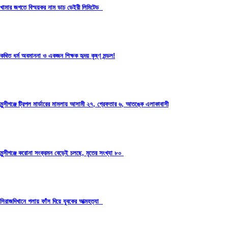
খামার জগতে বিস্ময়কর নাম ডাচ ডেইরী লিমিটেড
কথিত ধর্ম অবমাননা ও একজন শিক্ষক হৃদয় কৃষ্ণ মন্ডল!
মুন্সীগঞ্জে ট্রিপল মার্ডারের মামলায় আসামী ২৭, গ্রেফতার ৬, আতঙ্কে এলাকাবাসী
মুন্সীগঞ্জে করোনা সংক্রমন বেড়েই চলছে, মৃতের সংখ্যা ৮০
সিরাজদিখানে গলায় ফাঁস দিয়ে যুবকের আত্মহত্যা