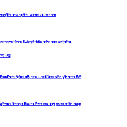
আর্জেন্টিনা বনাম ব্রাজিল: তারকারা কে কোন দলে
বাংলাদেশের বিপক্ষে টি-টোয়েন্টি সিরিজ বাতিল করল অস্ট্রেলিয়া
সব খবর
সিরাজদিখানে খ্রিষ্টান বাড়ি থেকে ৪ কোটি টাকার দলিল চুরি: থানায় জিডি
মুন্সিগঞ্জের বিনোদপুরে বিজ্ঞানের শিক্ষক হৃদয় কৃষ্ণ মন্ডলের জামিন নামঞ্জুর