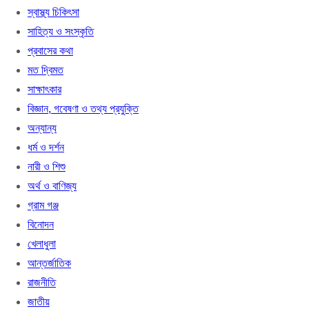
স্বাস্থ্য চিকিৎসা
সাহিত্য ও সংস্কৃতি
প্রবাসের কথা
মত দ্বিমত
সাক্ষাৎকার
বিজ্ঞান, গবেষণা ও তথ্য প্রযুক্তি
অন্যান্য
ধর্ম ও দর্শন
নারী ও শিশু
অর্থ ও বাণিজ্য
গ্রাম গঞ্জ
বিনোদন
খেলাধুলা
আন্তর্জাতিক
রাজনীতি
জাতীয়