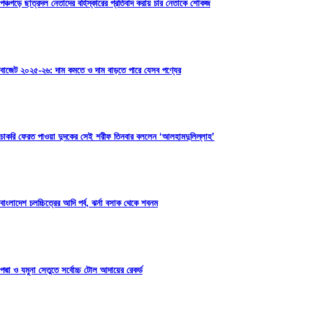
পঞ্চগড়ে ছাত্রদল নেতাদের বহিস্কারের প্রতিবাদ করায় চার নেতাকে শোকজ
বাজেট ২০২৫-২৬: দাম কমতে ও দাম বাড়তে পারে যেসব পণ্যের
চাকরি ফেরত পাওয়া দুদকের সেই শরীফ তিনবার বললেন ‘আলহামদুলিল্লাহ’
বাংলাদেশ চলচ্চিত্রের আদি পর্ব, ঝর্না বসাক থেকে শবনম
পদ্মা ও যমুনা সেতুতে সর্বোচ্চ টোল আদায়ের রেকর্ড