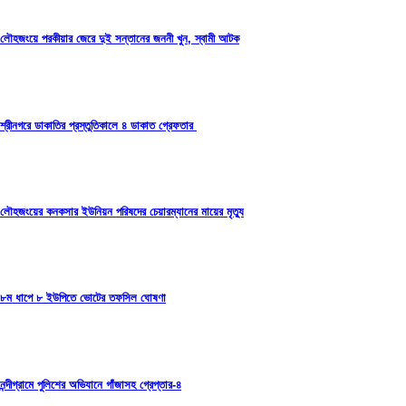
লৌহজংয়ে পরকীয়ার জেরে দুই সন্তানের জননী খুন, স্বামী আটক
শ্রীনগরে ডাকাতির প্রস্তুতিকালে ৪ ডাকাত গ্রেফতার
লৌহজংয়ের কনকসার ইউনিয়ন পরিষদের চেয়ারম্যানের মায়ের মৃত্যু
৮ম ধাপে ৮ ইউপিতে ভোটের তফসিল ঘোষণা
নন্দীগ্রামে পুলিশের অভিযানে গাঁজাসহ গ্রেপ্তার-৪