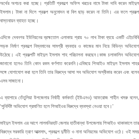
অর্থের অপচয় করা হচ্ছে। প্রতিটি প্রকল্পে অফিস খরচের নামে টাকা দাবি করেন মাইদুল
ইসলাম। টাকা না দিলে প্রকল্প অনুমোদন বা বিল ছাড় করেন না তিনি। এর ফলে প্রকল্প
বাস্তবায়ন ব্যাহত হচ্ছে।
এদিকে দেবনগর ইউনিয়নের ব্রহ্মতোল এলাকায় প্রায় ৭০ লাখ টাকা ব্যয়ে একটি এইচবিবি
সড়ক নির্মাণ প্রকল্পে নিম্নমানের সামগ্রী ব্যবহার ও কাজের মান নিয়ে বিভিন্ন অভিযোগ
উঠেছে। এই প্রকল্পটি মাইদুল ইসলাম শাহ পরিচালনা করছেন।কাজ চলাকালিন অভিযোগ
জানানো হলেও তিনি কোন রকম কর্ণপাত করেননি।এবিষয়ে পিআইও মাইদুল ইসলাম শাহর
সঙ্গে যোগাযোগ করা হলে তিনি তার বিরুদ্ধে আসা সব অভিযোগ অস্বীকার করেন এবং বলেন
এসব সাজানো।
এ ব্যাপারে তেঁতুলিয়া উপজেলার নির্বাহী কর্মকর্তা (ইউএনও) আফরোজ শাহীন খসরু বলেন,
‘সুনির্দিষ্ট অভিযোগ প্রমাণিত হলে পিআইওর বিরুদ্ধে ব্যবস্থা নেওয়া হবে।’
মাইদুল ইসলাম এর আগে লালমনিরহাট জেলার হাতীবান্ধা উপজেলায় পিআইও থাকাকালে তার
বিরুদ্ধে সরকারি ত্রাণ আত্মসাৎ, প্রকল্পে দুর্নীতি ও নানা অনিয়মের অভিযোগ ওঠে। ওই সময়