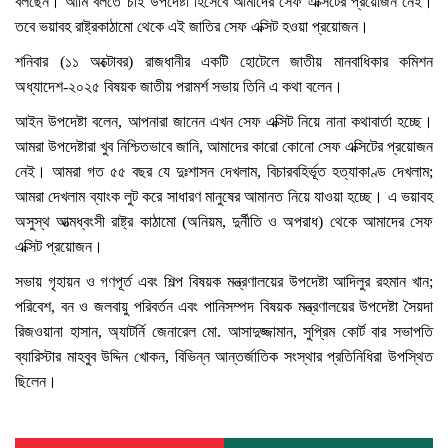
বলছেন। আমি বলতে চাই উপদেষ্টা হিসেবে আমাদের সেফ এক্সিটের প্রয়োজন নেই।
তবে ভয়াবহ রাষ্ট্রকাঠামো থেকে এই জাতির সেফ এক্সিট হওয়া প্রয়োজন।
শনিবার (১১ অক্টোবর) রাজধানীর একটি হোটেলে জাতীয় মানবাধিকার কমিশন
অধ্যাদেশ-২০২৫ বিষয়ক জাতীয় পরামর্শ সভায় তিনি এ কথা বলেন।
আইন উপদেষ্টা বলেন, আপনারা জানেন এখন সেফ এক্সিট নিয়ে নানা কথাবার্তা হচ্ছে।
আমরা উপদেষ্টারা খুব নিশ্চিতভাবে জানি, আমাদের কারো কোনো সেফ এক্সিটের প্রয়োজন
নেই। আমরা গত ৫৫ বছর যে দুঃশাসন দেখলাম, বিচারবহির্ভূত হত্যাকাণ্ড দেখলাম;
আমরা দেখলাম ব্যাংক লুট করে সাধারণ মানুষের আমানত নিয়ে যাওয়া হচ্ছে। এ ভয়াবহ
অসুস্থ আত্মধ্বংসী রাষ্ট্র কাঠামো (অনিয়ম, দুর্নীতি ও অপরাধ) থেকে আমাদের সেফ
এক্সিট প্রয়োজন।
সভায় গৃহায়ন ও গণপূর্ত এবং শিল্প বিষয়ক মন্ত্রণালয়ের উপদেষ্টা আদিলুর রহমান খান;
পরিবেশ, বন ও জলবায়ু পরিবর্তন এবং পানিসম্পদ বিষয়ক মন্ত্রণালয়ের উপদেষ্টা সৈয়দা
রিজওয়ানা হাসান, অ্যাটর্নি জেনারেল মো. আসাদুজ্জামান, সুপ্রিম কোর্ট বার সভাপতি
ব্যারিস্টার মাহবুব উদ্দিন খোকন, বিভিন্ন আন্তর্জাতিক সংস্থার প্রতিনিধিরা উপস্থিত
ছিলেন।