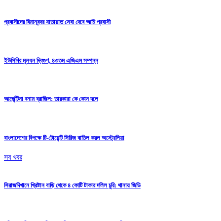
প্রবাসীদের বিমানবন্দর যাতায়াত সেবা দেবে আমি প্রবাসী
ইউসিবির মূলধন দ্বিগুণ, ৪৩তম এজিএম সম্পন্ন
আর্জেন্টিনা বনাম ব্রাজিল: তারকারা কে কোন দলে
বাংলাদেশের বিপক্ষে টি-টোয়েন্টি সিরিজ বাতিল করল অস্ট্রেলিয়া
সব খবর
সিরাজদিখানে খ্রিষ্টান বাড়ি থেকে ৪ কোটি টাকার দলিল চুরি: থানায় জিডি