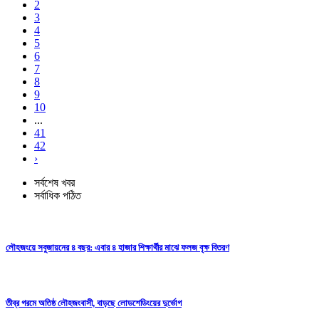
2
3
4
5
6
7
8
9
10
...
41
42
›
সর্বশেষ খবর
সর্বাধিক পঠিত
লৌহজংয়ে সবুজায়নের ৪ বছর: এবার ৪ হাজার শিক্ষার্থীর মাঝে ফলজ বৃক্ষ বিতরণ
তীব্র গরমে অতিষ্ঠ লৌহজংবাসী, বাড়ছে লোডশেডিংয়ের দুর্ভোগ