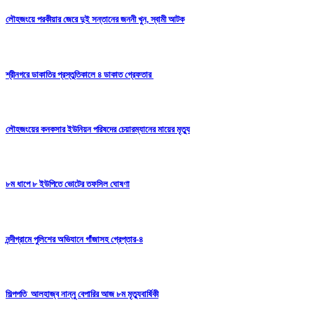
লৌহজংয়ে পরকীয়ার জেরে দুই সন্তানের জননী খুন, স্বামী আটক
শ্রীনগরে ডাকাতির প্রস্তুতিকালে ৪ ডাকাত গ্রেফতার
লৌহজংয়ের কনকসার ইউনিয়ন পরিষদের চেয়ারম্যানের মায়ের মৃত্যু
৮ম ধাপে ৮ ইউপিতে ভোটের তফসিল ঘোষণা
নন্দীগ্রামে পুলিশের অভিযানে গাঁজাসহ গ্রেপ্তার-৪
শিল্পপতি আলহাজ্ব নান্নু বেপারির আজ ৮ম মৃত্যুবার্ষিকী