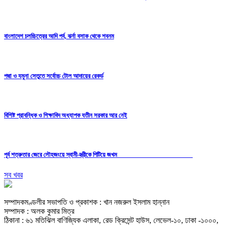
বাংলাদেশ চলচ্চিত্রের আদি পর্ব, ঝর্না বসাক থেকে শবনম
পদ্মা ও যমুনা সেতুতে সর্বোচ্চ টোল আদায়ের রেকর্ড
বিশিষ্ট প্রাবন্ধিক ও শিক্ষাবিদ অধ্যাপক যতীন সরকার আর নেই
পূর্ব শত্রুতার জেরে লৌহজংয়ে স্বামী-স্ত্রীকে পিটিয়ে জখম
সব খবর
সম্পাদকমণ্ডলীর সভাপতি ও প্রকাশক : খান নজরুল ইসলাম হান্নান
সম্পাদক : অলক কুমার মিত্র
ঠিকানা : ৬১ মতিঝিল বাণিজ্যিক এলাকা, রেড ক্রিসেন্ট হাউস, লেভেল-১০, ঢাকা -১০০০,