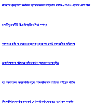
বাজেটের প্রস্তাবিত অর্থবিলে স্বাক্ষর করলেন রাষ্ট্রপতি, ঘাটতি ২ লাখ ৪৩ হাজার কোটি টাকা
মাদারীপুরে দুর্নীতি বিরোধী প্রতিযোগিতা সম্পন্ন
বলৎকারে রাজি না হওয়ায় মাদ্রাসাছাত্রের গলা কেটে হত্যাচেষ্টার অভিযোগ
ভাঙ্গা উপজেলা পরিষদের মাসিক আইন শৃংখলা সভা অনুষ্ঠিত
ছয় নবজাতকের অস্বাভাবিক মৃত্যু: আদ-দ্বীন হাসপাতালের লাইসেন্স বাতিল
সিরাজদিখানে ব্লগার মুক্তমনা লেখক শাহজাহান বাচ্চুর স্মরণ সভা অনুষ্ঠিত