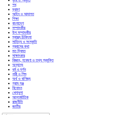
কৃষি ও প্রকৃতি
শখ
ভ্রমণ
আইন ও আদালত
শিক্ষা
বাংলাদেশ
সম্পাদকীয়
উপ সম্পাদকীয়
স্বাস্থ্য চিকিৎসা
সাহিত্য ও সংস্কৃতি
প্রবাসের কথা
মত দ্বিমত
সাক্ষাৎকার
বিজ্ঞান, গবেষণা ও তথ্য প্রযুক্তি
অন্যান্য
ধর্ম ও দর্শন
নারী ও শিশু
অর্থ ও বাণিজ্য
গ্রাম গঞ্জ
বিনোদন
খেলাধুলা
আন্তর্জাতিক
রাজনীতি
জাতীয়