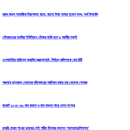
বরাদ্দ বাড়ল সামাজিক নিরাপত্তা খাতে, কালো টাকা সাদার সুযোগ বন্ধ: অর্থ উপদেষ্টা
লৌহজংয়ের হলদিয়া ইউনিয়নে নৌকার মাঝি হতে ৯ প্রার্থীর লড়াই
এনআইডির দায়িত্বে স্বরাষ্ট্র মন্ত্রণালয়ই, নির্বাচন কমিশনকে ফের চিঠি
পঞ্চগড়ে ছাত্রদল নেতাদের বহিস্কারের প্রতিবাদ করায় চার নেতাকে শোকজ
বাজেট ২০২৫-২৬: দাম কমতে ও দাম বাড়তে পারে যেসব পণ্যের
চাকরি ফেরত পাওয়া দুদকের সেই শরীফ তিনবার বললেন ‘আলহামদুলিল্লাহ’