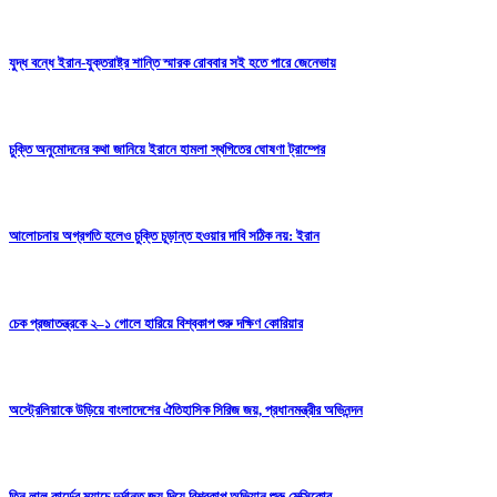
যুদ্ধ বন্ধে ইরান-যুক্তরাষ্ট্র শান্তি স্মারক রোববার সই হতে পারে জেনেভায়
চুক্তি অনুমোদনের কথা জানিয়ে ইরানে হামলা স্থগিতের ঘোষণা ট্রাম্পের
আলোচনায় অগ্রগতি হলেও চুক্তি চূড়ান্ত হওয়ার দাবি সঠিক নয়: ইরান
চেক প্রজাতন্ত্রকে ২–১ গোলে হারিয়ে বিশ্বকাপ শুরু দক্ষিণ কোরিয়ার
অস্ট্রেলিয়াকে উড়িয়ে বাংলাদেশের ঐতিহাসিক সিরিজ জয়, প্রধানমন্ত্রীর অভিনন্দন
তিন লাল কার্ডের ম্যাচে দুর্দান্ত জয় দিয়ে বিশ্বকাপ অভিযান শুরু মেক্সিকোর