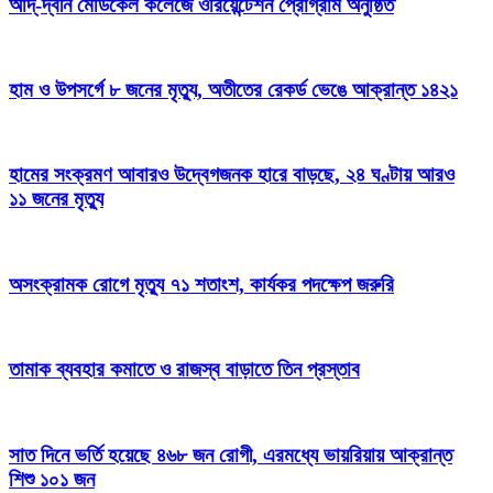
আদ্-দ্বীন মেডিকেল কলেজে ওরিয়েন্টেশন প্রোগ্রাম অনুষ্ঠিত
হাম ও উপসর্গে ৮ জনের মৃত্যু, অতীতের রেকর্ড ভেঙে আক্রান্ত ১৪২১
হামের সংক্রমণ আবারও উদ্বেগজনক হারে বাড়ছে, ২৪ ঘণ্টায় আরও
১১ জনের মৃত্যু
অসংক্রামক রোগে মৃত্যু ৭১ শতাংশ, কার্যকর পদক্ষেপ জরুরি
তামাক ব্যবহার কমাতে ও রাজস্ব বাড়াতে তিন প্রস্তাব
সাত দিনে ভর্তি হয়েছে ৪৬৮ জন রোগী, এরমধ্যে ভায়রিয়ায় আক্রান্ত
শিশু ১০১ জন