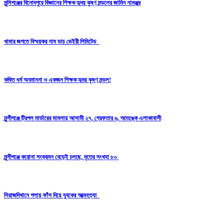
মুন্সিগঞ্জের বিনোদপুরে বিজ্ঞানের শিক্ষক হৃদয় কৃষ্ণ মন্ডলের জামিন নামঞ্জুর
খামার জগতে বিস্ময়কর নাম ডাচ ডেইরী লিমিটেড
কথিত ধর্ম অবমাননা ও একজন শিক্ষক হৃদয় কৃষ্ণ মন্ডল!
মুন্সীগঞ্জে ট্রিপল মার্ডারের মামলায় আসামী ২৭, গ্রেফতার ৬, আতঙ্কে এলাকাবাসী
মুন্সীগঞ্জে করোনা সংক্রমন বেড়েই চলছে, মৃতের সংখ্যা ৮০
সিরাজদিখানে গলায় ফাঁস দিয়ে যুবকের আত্মহত্যা