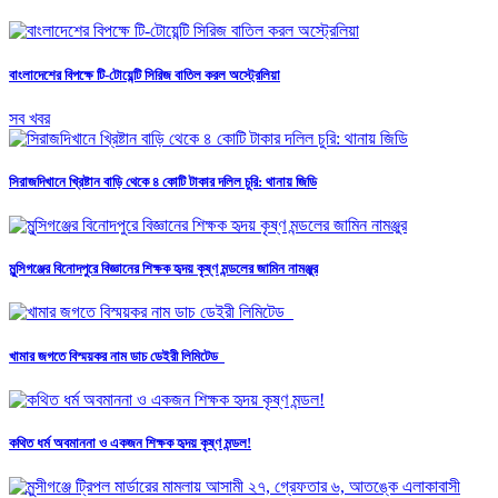
বাংলাদেশের বিপক্ষে টি-টোয়েন্টি সিরিজ বাতিল করল অস্ট্রেলিয়া
সব খবর
সিরাজদিখানে খ্রিষ্টান বাড়ি থেকে ৪ কোটি টাকার দলিল চুরি: থানায় জিডি
মুন্সিগঞ্জের বিনোদপুরে বিজ্ঞানের শিক্ষক হৃদয় কৃষ্ণ মন্ডলের জামিন নামঞ্জুর
খামার জগতে বিস্ময়কর নাম ডাচ ডেইরী লিমিটেড
কথিত ধর্ম অবমাননা ও একজন শিক্ষক হৃদয় কৃষ্ণ মন্ডল!