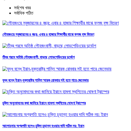
সর্বশেষ খবর
সর্বাধিক পঠিত
লৌহজংয়ে সবুজায়নের ৪ বছর: এবার ৪ হাজার শিক্ষার্থীর মাঝে ফলজ বৃক্ষ বিতরণ
তীব্র গরমে অতিষ্ঠ লৌহজংবাসী, বাড়ছে লোডশেডিংয়ের দুর্ভোগ
যুদ্ধ বন্ধে ইরান-যুক্তরাষ্ট্র শান্তি স্মারক রোববার সই হতে পারে জেনেভায়
চুক্তি অনুমোদনের কথা জানিয়ে ইরানে হামলা স্থগিতের ঘোষণা ট্রাম্পের
আলোচনায় অগ্রগতি হলেও চুক্তি চূড়ান্ত হওয়ার দাবি সঠিক নয়: ইরান