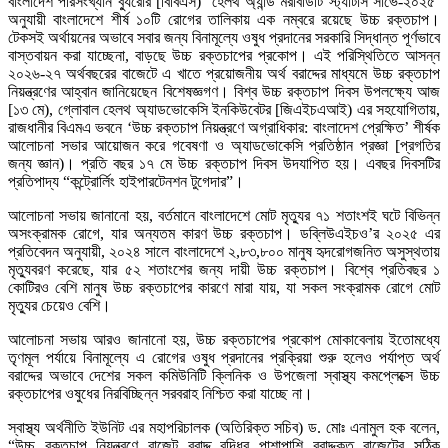
বাংলাদেশ পরিসংখ্যান ব্যুরোর [বিবিএস) ‘হেলথ অ্যান্ড মরবিডিটি স্ট্যাটাস সার্ভে-২০২৫’
অনুযায়ী বাংলাদেশে শীর্ষ ১০টি রোগের তালিকায় এক নম্বরে রয়েছে উচ্চ রক্তচাপ।
টেকসই অর্থায়নের অভাবে সবার জন্য বিনামূল্যে ওষুধ প্রদানের সরকারি সিদ্ধান্ত পূর্ণভাবে
বাস্তবায়ন করা যাচ্ছেনা, বাড়ছে উচ্চ রক্তচাপের প্রকোপ। এই পরিস্থিতিতে আসন্ন
২০২৬-২৭ অর্থবছরের বাজেটে এ খাতে প্রয়োজনীয় অর্থ বরাদ্দের মাধ্যমে উচ্চ রক্তচাপ
নিয়ন্ত্রণের আহ্বান জানিয়েছেন বিশেষজ্ঞগণ। বিশ্ব উচ্চ রক্তচাপ দিবস উপলক্ষ্যে আজ
[১৩ মে), গ্লোবাল হেলথ অ্যাডভোকেসি ইনকিউবেটর [জিএইচএআই) এর সহযোগিতায়,
রাজধানীর বিএমএ ভবনে ‘উচ্চ রক্তচাপ নিয়ন্ত্রণে অগ্রাধিকার: বাংলাদেশ প্রেক্ষিত’ শীর্ষক
আলোচনা সভার আয়োজন করে গবেষণা ও অ্যাডভোকেসি প্রতিষ্ঠান প্রজ্ঞা [প্রগতির
জন্য জ্ঞান)। প্রতি বছর ১৭ মে উচ্চ রক্তচাপ দিবস উদযাপিত হয়। এবছর দিবসটির
প্রতিপাদ্য “কন্ট্রোর্লিং হাইপারটেনশন টুগেদার”।
আলোচনা সভায় জানানো হয়, বর্তমানে বাংলাদেশে মোট মৃত্যুর ৭১ শতাংশই ঘটে বিভিন্ন
অসংক্রামক রোগে, যার অন্যতম কারণ উচ্চ রক্তচাপ। ডব্লিউএইচও’র ২০২৫ এর
প্রতিবেদন অনুযায়ী, ২০২৪ সালে বাংলাদেশে ২,৮৩,৮০০ মানুষ হৃদরোগজনিত অসুস্থতায়
মৃত্যুবরণ করেছে, যার ৫২ শতাংশের জন্য দায়ী উচ্চ রক্তচাপ। বিশ্বে প্রতিবছর ১
কোটিরও বেশি মানুষ উচ্চ রক্তচাপের কারণে মারা যায়, যা সকল সংক্রামক রোগে মোট
মৃত্যুর চেয়েও বেশি।
আলোচনা সভায় আরও জানানো হয়, উচ্চ রক্তচাপের প্রকোপ মোকাবেলায় ইতোমধ্যে
তৃণমূল পর্যায়ে বিনামূল্যে এ রোগের ওষুধ প্রদানের প্রক্রিয়া শুরু হলেও পর্যাপ্ত অর্থ
বরাদ্দের অভাবে দেশের সকল কমিউনিটি ক্লিনিক ও উপজেলা স্বাস্থ্য কমপ্লেক্সে উচ্চ
রক্তচাপের ওষুধের নিরবিচ্ছিন্ন সরবরাহ নিশ্চিত করা যাচ্ছে না।
স্বাস্থ্য অর্থনীতি ইউনিট এর মহাপরিচালক (অতিরিক্ত সচিব) ড. মোঃ এনামুল হক বলেন,
“উচ্চ রক্তচাপ নিয়ন্ত্রণে বাজেট বরাদ্দ বৃদ্ধির পাশাপাশি বরাদ্দকৃত বাজেটের সঠিক