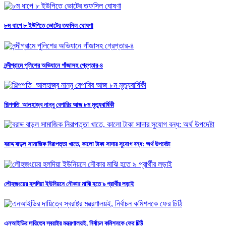
৮ম ধাপে ৮ ইউপিতে ভোটের তফসিল ঘোষণা
নন্দীগ্রামে পুলিশের অভিযানে গাঁজাসহ গ্রেপ্তার-৪
শিল্পপতি আলহাজ্ব নান্নু বেপারির আজ ৮ম মৃত্যুবার্ষিকী
বরাদ্দ বাড়ল সামাজিক নিরাপত্তা খাতে, কালো টাকা সাদার সুযোগ বন্ধ: অর্থ উপদেষ্টা
লৌহজংয়ের হলদিয়া ইউনিয়নে নৌকার মাঝি হতে ৯ প্রার্থীর লড়াই
এনআইডির দায়িত্বে স্বরাষ্ট্র মন্ত্রণালয়ই, নির্বাচন কমিশনকে ফের চিঠি