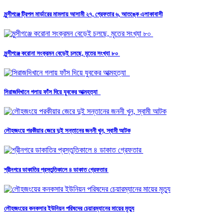
মুন্সীগঞ্জে ট্রিপল মার্ডারের মামলায় আসামী ২৭, গ্রেফতার ৬, আতঙ্কে এলাকাবাসী
মুন্সীগঞ্জে করোনা সংক্রমন বেড়েই চলছে, মৃতের সংখ্যা ৮০
সিরাজদিখানে গলায় ফাঁস দিয়ে যুবকের আত্মহত্যা
লৌহজংয়ে পরকীয়ার জেরে দুই সন্তানের জননী খুন, স্বামী আটক
শ্রীনগরে ডাকাতির প্রস্তুতিকালে ৪ ডাকাত গ্রেফতার
লৌহজংয়ের কনকসার ইউনিয়ন পরিষদের চেয়ারম্যানের মায়ের মৃত্যু