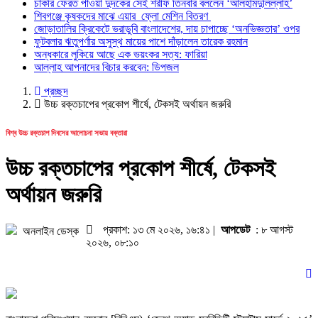
শিবগঞ্জে কৃষকদের মাঝে এয়ার ফ্লো মেশিন বি
চাকরি ফেরত পাওয়া দুদকের সেই শরীফ তিনবার বললেন ‘আলহামদুলিল্লাহ’
জোড়াতালির ক্রিকেটে ভরাডুবি বাংলাদেশের, দায় 
শিবগঞ্জে কৃষকদের মাঝে এয়ার ফ্লো মেশিন বিতরণ
জোড়াতালির ক্রিকেটে ভরাডুবি বাংলাদেশের, দায় চাপাচ্ছে ‘অনভিজ্ঞতার’ ওপর
ফুটবলার ঋতুপর্ণার অসুস্থ মায়ের পাশে দাঁড়ালে
ফুটবলার ঋতুপর্ণার অসুস্থ মায়ের পাশে দাঁড়ালেন তারেক রহমান
অন্ধকারে লুকিয়ে আছে এক ভয়ংকর সত্য: ফারি
অন্ধকারে লুকিয়ে আছে এক ভয়ংকর সত্য: ফারিয়া
আল্লাহ আপনাদের বিচার করবেন: ডিপজল
আল্লাহ আপনাদের বিচার করবেন: ডিপজল
প্রচ্ছদ
উচ্চ রক্তচাপের প্রকোপ শীর্ষে, টেকসই অর্থায়ন জরুরি
বিশ্ব উচ্চ রক্তচাপ দিবসের আলোচনা সভায় বক্তারা
উচ্চ রক্তচাপের প্রকোপ শীর্ষে, টেকসই
অর্থায়ন জরুরি
প্রকাশ: ১৩ মে ২০২৬, ১৬:৪১ |
আপডেট
: ৮ আগস্ট
অনলাইন ডেস্ক
২০২৬, ০৮:১০