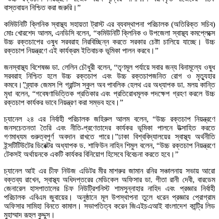
বাস্তবায়ন নিশ্চিত করা জরুরি।”
কমিউনিটি ক্লিনিক স্বাস্থ্য সহায়তা ট্রাস্ট এর ব্যবস্থাপনা পরিচালক (অতিরিক্ত সচিব)
মোঃ খোরশেদ আলম, এনডিসি বলেন, “কমিউনিটি ক্লিনিক ও উপজেলা স্বাস্থ্য কমপ্লেক্সে
উচ্চ রক্তচাপের ওষুধ সরবরাহ নিরবিচ্ছিন্ন করতে সরকার চেষ্টা চালিয়ে যাচ্ছে। উচ্চ
রক্তচাপ নিয়ন্ত্রণে এই কার্যক্রম ইতিবাচক ভূমিকা পালন করবে।”
জনস্বাস্থ্য বিশেষজ্ঞ ডা. লেলিন চৌধুরী বলেন, “তৃণমূল পর্যায়ে সবার জন্য বিনামূল্যে ওষুধ
সরবরাহ নিশ্চিত হলে উচ্চ রক্তচাপ এবং উচ্চ রক্তচাপজনিত রোগ ও মৃত্যুহার
কমবে।”ব্র্যাক জেমস পি গ্রান্টস স্কুল অব পাবলিক হেলথ এর অধ্যাপক ডা. মলয় কান্তি
মৃধা বলেন, “গবেষণাভিত্তিক প্রতিকার এবং প্রতিরোধমূলক পদক্ষেপ গ্রহণ করলে উচ্চ
রক্তচাপ কার্যকর ভাবে নিয়ন্ত্রণ করা সম্ভব হবে।”
চ্যানেল ২৪ এর নির্বাহী পরিচালক জহিরুল আলম বলেন, “উচ্চ রক্তচাপ নিয়ন্ত্রণে
জনসচেতনতা তৈরি এবং নীতি-প্রণেতাদের কার্যকর ভূমিকা পালনে উত্সাহিত করতে
গণমাধ্যম গুরুত্বপূর্ণ অবদান রাখতে পারে।”ঢাকা বিশ্ববিদ্যালয়ের স্বাস্থ্য অর্থনীতি
ইন্সটিটিউটের ডিরেক্টর অধ্যাপক ড. শাফিউন নাহিন শিমুল বলেন, “উচ্চ রক্তচাপ নিয়ন্ত্রণে
টেকসই অর্থায়নকে একটি কার্যকর বিনিয়োগ হিসেবে বিবেচনা করতে হবে।”
চ্যানেল আই এর চীফ নিউজ এডিটর মীর মাশরুর জামান রনির সঞ্চালনায় সভায় আরো
বক্তব্য রাখেন, স্বাস্থ্য অধিদপ্তরের মেডিকেল অফিসার ডা. গীতা রানী দেবী, বারডেম
জেনারেল হাসপাতালের চিফ নিউট্রিশনিস্ট শামসুন্নাহার নাহিদ এবং প্রজ্ঞার নির্বাহী
পরিচালক এবিএম জুবায়ের। অনুষ্ঠানে মূল উপস্থাপনা তুলে ধরেন প্রজ্ঞার প্রোগ্রাম
অফিসার সামিহা বিনতে কামাল। সভাপতিত্ব করেন জিএইচএআই বাংলাদেশ কান্ট্রি লিড
মুহাম্মাদ রূহুল কুদ্দুস।