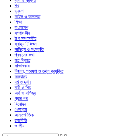
কৃষি ও প্রকৃতি
শখ
ভ্রমণ
আইন ও আদালত
শিক্ষা
বাংলাদেশ
সম্পাদকীয়
উপ সম্পাদকীয়
স্বাস্থ্য চিকিৎসা
সাহিত্য ও সংস্কৃতি
প্রবাসের কথা
মত দ্বিমত
সাক্ষাৎকার
বিজ্ঞান, গবেষণা ও তথ্য প্রযুক্তি
অন্যান্য
ধর্ম ও দর্শন
নারী ও শিশু
অর্থ ও বাণিজ্য
গ্রাম গঞ্জ
বিনোদন
খেলাধুলা
আন্তর্জাতিক
রাজনীতি
জাতীয়