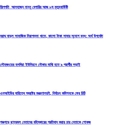
শিল্পপতি আলহাজ্ব নান্নু বেপারির আজ ৮ম মৃত্যুবার্ষিকী
বরাদ্দ বাড়ল সামাজিক নিরাপত্তা খাতে, কালো টাকা সাদার সুযোগ বন্ধ: অর্থ উপদেষ্টা
লৌহজংয়ের হলদিয়া ইউনিয়নে নৌকার মাঝি হতে ৯ প্রার্থীর লড়াই
এনআইডির দায়িত্বে স্বরাষ্ট্র মন্ত্রণালয়ই, নির্বাচন কমিশনকে ফের চিঠি
পঞ্চগড়ে ছাত্রদল নেতাদের বহিস্কারের প্রতিবাদ করায় চার নেতাকে শোকজ