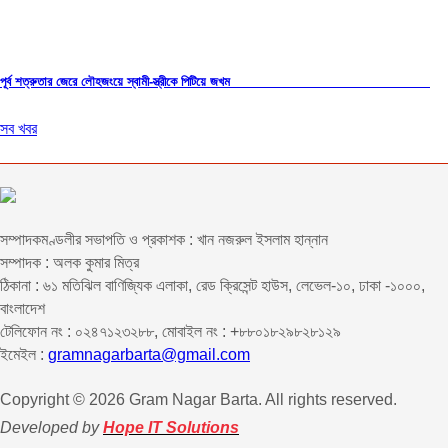
পূর্ব শত্রুতার জেরে লৌহজংয়ে স্বামী-স্ত্রীকে পিটিয়ে জখম
সব খবর
সম্পাদকমণ্ডলীর সভাপতি ও প্রকাশক : খান নজরুল ইসলাম হান্নান
সম্পাদক : অলক কুমার মিত্র
ঠিকানা : ৬১ মতিঝিল বাণিজ্যিক এলাকা, রেড ক্রিসেন্ট হাউস, লেভেল-১০, ঢাকা -১০০০,
বাংলাদেশ
টেলিফোন নং : ০২৪৭১২৩২৮৮, মোবাইল নং : +৮৮০১৮২৯৮২৮১২৯
ইমেইল :
gramnagarbarta@gmail.com
Copyright © 2026 Gram Nagar Barta. All rights reserved.
Developed by
Hope IT Solutions