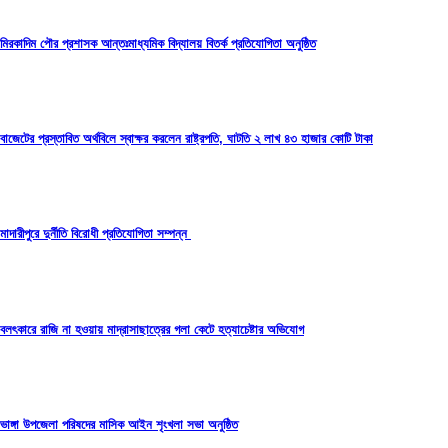
মিরকাদিম পৌর প্রশাসক আন্তঃমাধ্যমিক বিদ্যালয় বিতর্ক প্রতিযোগিতা অনুষ্ঠিত
বাজেটের প্রস্তাবিত অর্থবিলে স্বাক্ষর করলেন রাষ্ট্রপতি, ঘাটতি ২ লাখ ৪৩ হাজার কোটি টাকা
মাদারীপুরে দুর্নীতি বিরোধী প্রতিযোগিতা সম্পন্ন
বলৎকারে রাজি না হওয়ায় মাদ্রাসাছাত্রের গলা কেটে হত্যাচেষ্টার অভিযোগ
ভাঙ্গা উপজেলা পরিষদের মাসিক আইন শৃংখলা সভা অনুষ্ঠিত