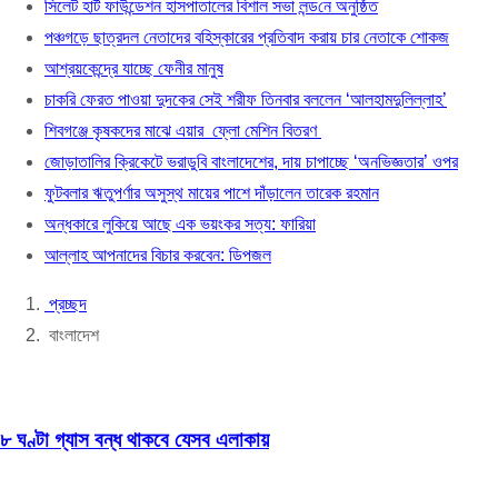
সিলেট হার্ট ফাউন্ডেশন হাসপাতালের বিশাল সভা লন্ড‌নে অনুষ্ঠিত
আশ্রয়কেন্দ্রে যাচ্ছে ফেনীর মানুষ
পঞ্চগড়ে ছাত্রদল নেতাদের বহিস্কারের প্রতিবাদ করায় চার নেতাকে শোকজ
চাকরি ফেরত পাওয়া দুদকের সেই শরীফ তিনবার বললেন ‘আ
আশ্রয়কেন্দ্রে যাচ্ছে ফেনীর মানুষ
শিবগঞ্জে কৃষকদের মাঝে এয়ার ফ্লো মেশিন বিতরণ
চাকরি ফেরত পাওয়া দুদকের সেই শরীফ তিনবার বললেন ‘আলহামদুলিল্লাহ’
জোড়াতালির ক্রিকেটে ভরাডুবি বাংলাদেশের, দায় চাপাচ্ছে
শিবগঞ্জে কৃষকদের মাঝে এয়ার ফ্লো মেশিন বিতরণ
ফুটবলার ঋতুপর্ণার অসুস্থ মায়ের পাশে দাঁড়ালেন তারেক র
জোড়াতালির ক্রিকেটে ভরাডুবি বাংলাদেশের, দায় চাপাচ্ছে ‘অনভিজ্ঞতার’ ওপর
অন্ধকারে লুকিয়ে আছে এক ভয়ংকর সত্য: ফারিয়া
ফুটবলার ঋতুপর্ণার অসুস্থ মায়ের পাশে দাঁড়ালেন তারেক রহমান
আল্লাহ আপনাদের বিচার করবেন: ডিপজল
অন্ধকারে লুকিয়ে আছে এক ভয়ংকর সত্য: ফারিয়া
আল্লাহ আপনাদের বিচার করবেন: ডিপজল
প্রচ্ছদ
বাংলাদেশ
৮ ঘণ্টা গ্যাস বন্ধ থাকবে যেসব এলাকায়