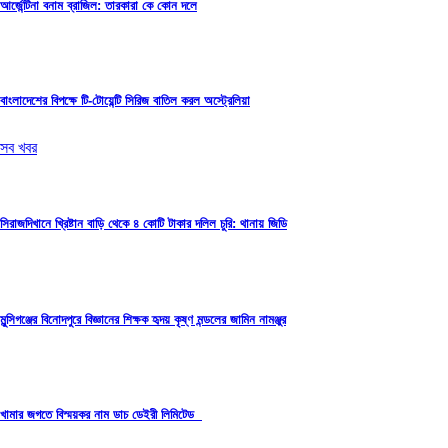
আর্জেন্টিনা বনাম ব্রাজিল: তারকারা কে কোন দলে
বাংলাদেশের বিপক্ষে টি-টোয়েন্টি সিরিজ বাতিল করল অস্ট্রেলিয়া
সব খবর
সিরাজদিখানে খ্রিষ্টান বাড়ি থেকে ৪ কোটি টাকার দলিল চুরি: থানায় জিডি
মুন্সিগঞ্জের বিনোদপুরে বিজ্ঞানের শিক্ষক হৃদয় কৃষ্ণ মন্ডলের জামিন নামঞ্জুর
খামার জগতে বিস্ময়কর নাম ডাচ ডেইরী লিমিটেড