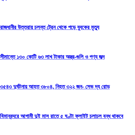
রাজধানীর উত্তরায় চলন্ত ট্রেন থেকে পড়ে যুবকের মৃত্যু
সীমান্তে ১৩০ কোটি ৬৩ লাখ টাকার অস্ত্র-গুলি ও পণ্য জব্দ
৩৫৪৩ দুর্ঘটনায় আহত ৩৮০৪, নিহত ৩২২ জন- সেভ দ্য রোড
বিমানবন্দরে আগামী দুই মাস রাতে ৫ ঘণ্টা ফ্লাইট চলাচল বন্ধ থাকবে