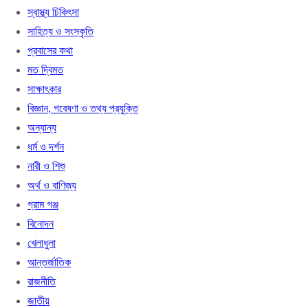
স্বাস্থ্য চিকিৎসা
সাহিত্য ও সংস্কৃতি
প্রবাসের কথা
মত দ্বিমত
সাক্ষাৎকার
বিজ্ঞান, গবেষণা ও তথ্য প্রযুক্তি
অন্যান্য
ধর্ম ও দর্শন
নারী ও শিশু
অর্থ ও বাণিজ্য
গ্রাম গঞ্জ
বিনোদন
খেলাধুলা
আন্তর্জাতিক
রাজনীতি
জাতীয়