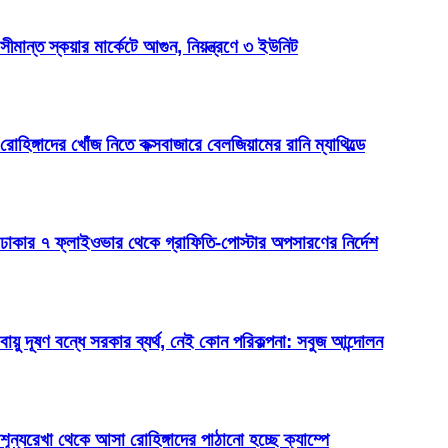
সীমান্ত স্কয়ার মার্কেটে আগুন, নিয়ন্ত্রণে ৩ ইউনিট
রোহিঙ্গাদের খোঁজ নিতে কক্সবাজারে বেলজিয়ামের রানি ম্যাথিল্ডে
ঢাকার ৭ ফ্লাইওভার থেকে গ্রাফিতি-পোস্টার অপসারণের নির্দেশ
বায়ু দূষণ বন্ধে সরকার ব্যর্থ, নেই কোন পরিকল্পনা: সবুজ আন্দোলন
শূন্যরেখা থেকে আসা রোহিঙ্গাদের পাঠানো হচ্ছে ক্যাম্পে