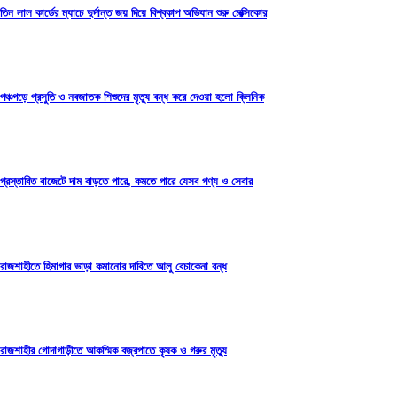
তিন লাল কার্ডের ম্যাচে দুর্দান্ত জয় দিয়ে বিশ্বকাপ অভিযান শুরু মেক্সিকোর
পঞ্চগড়ে প্রসুতি ও নবজাতক শিশুদের মৃত্যু বন্ধ করে দেওয়া হলো ক্লিনিক
প্রস্তাবিত বাজেটে দাম বাড়তে পারে, কমতে পারে যেসব পণ্য ও সেবার
রাজশাহীতে হিমাগার ভাড়া কমানোর দাবিতে আলু বেচাকেনা বন্ধ
রাজশাহীর গোদাগাড়ীতে আকস্মিক বজ্রপাতে কৃষক ও গরুর মৃত্যু