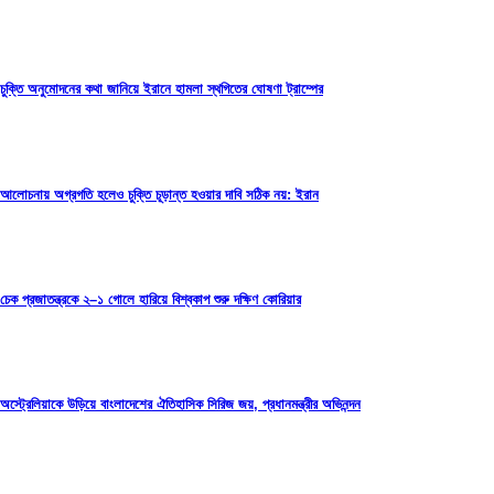
চুক্তি অনুমোদনের কথা জানিয়ে ইরানে হামলা স্থগিতের ঘোষণা ট্রাম্পের
আলোচনায় অগ্রগতি হলেও চুক্তি চূড়ান্ত হওয়ার দাবি সঠিক নয়: ইরান
চেক প্রজাতন্ত্রকে ২–১ গোলে হারিয়ে বিশ্বকাপ শুরু দক্ষিণ কোরিয়ার
অস্ট্রেলিয়াকে উড়িয়ে বাংলাদেশের ঐতিহাসিক সিরিজ জয়, প্রধানমন্ত্রীর অভিনন্দন