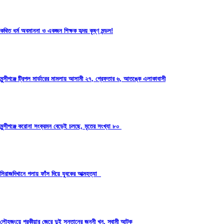
কথিত ধর্ম অবমাননা ও একজন শিক্ষক হৃদয় কৃষ্ণ মন্ডল!
মুন্সীগঞ্জে ট্রিপল মার্ডারের মামলায় আসামী ২৭, গ্রেফতার ৬, আতঙ্কে এলাকাবাসী
মুন্সীগঞ্জে করোনা সংক্রমন বেড়েই চলছে, মৃতের সংখ্যা ৮০
সিরাজদিখানে গলায় ফাঁস দিয়ে যুবকের আত্মহত্যা
লৌহজংয়ে পরকীয়ার জেরে দুই সন্তানের জননী খুন, স্বামী আটক