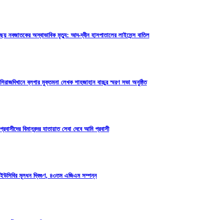
ছয় নবজাতকের অস্বাভাবিক মৃত্যু: আদ-দ্বীন হাসপাতালের লাইসেন্স বাতিল
সিরাজদিখানে ব্লগার মুক্তমনা লেখক শাহজাহান বাচ্চুর স্মরণ সভা অনুষ্ঠিত
প্রবাসীদের বিমানবন্দর যাতায়াত সেবা দেবে আমি প্রবাসী
ইউসিবির মূলধন দ্বিগুণ, ৪৩তম এজিএম সম্পন্ন