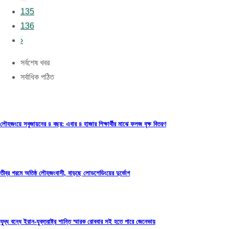
135
136
›
সর্বশেষ খবর
সর্বাধিক পঠিত
লৌহজংয়ে সবুজায়নের ৪ বছর: এবার ৪ হাজার শিক্ষার্থীর মাঝে ফলজ বৃক্ষ বিতরণ
তীব্র গরমে অতিষ্ঠ লৌহজংবাসী, বাড়ছে লোডশেডিংয়ের দুর্ভোগ
যুদ্ধ বন্ধে ইরান-যুক্তরাষ্ট্র শান্তি স্মারক রোববার সই হতে পারে জেনেভায়