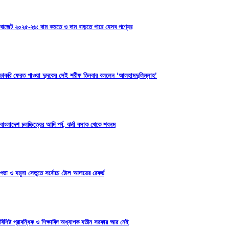
বাজেট ২০২৫-২৬: দাম কমতে ও দাম বাড়তে পারে যেসব পণ্যের
চাকরি ফেরত পাওয়া দুদকের সেই শরীফ তিনবার বললেন ‘আলহামদুলিল্লাহ’
বাংলাদেশ চলচ্চিত্রের আদি পর্ব, ঝর্না বসাক থেকে শবনম
পদ্মা ও যমুনা সেতুতে সর্বোচ্চ টোল আদায়ের রেকর্ড
বিশিষ্ট প্রাবন্ধিক ও শিক্ষাবিদ অধ্যাপক যতীন সরকার আর নেই