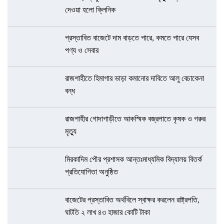
দেওয়া হলো ক্লিনিক
প্রস্তাবিত বাজেটে দাম বাড়তে পারে, কমতে পারে যেসব
পণ্য ও সেবার
রাজশাহীতে হিমাগার ভাড়া কমানোর দাবিতে আলু বেচাকেনা
বন্ধ
রাজশাহীর গোদাগাড়ীতে আকস্মিক বজ্রপাতে কৃষক ও গরুর
মৃত্যু
মিরকাদিম পৌর প্রশাসক আন্তঃমাধ্যমিক বিদ্যালয় বিতর্ক
প্রতিযোগিতা অনুষ্ঠিত
বাজেটের প্রস্তাবিত অর্থবিলে স্বাক্ষর করলেন রাষ্ট্রপতি,
ঘাটতি ২ লাখ ৪৩ হাজার কোটি টাকা