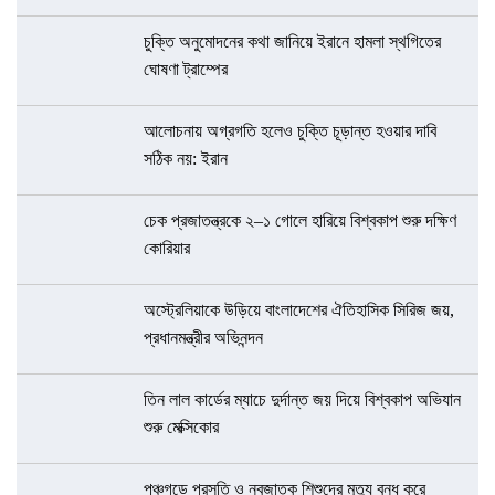
চুক্তি অনুমোদনের কথা জানিয়ে ইরানে হামলা স্থগিতের
ঘোষণা ট্রাম্পের
আলোচনায় অগ্রগতি হলেও চুক্তি চূড়ান্ত হওয়ার দাবি
সঠিক নয়: ইরান
চেক প্রজাতন্ত্রকে ২–১ গোলে হারিয়ে বিশ্বকাপ শুরু দক্ষিণ
কোরিয়ার
অস্ট্রেলিয়াকে উড়িয়ে বাংলাদেশের ঐতিহাসিক সিরিজ জয়,
প্রধানমন্ত্রীর অভিনন্দন
তিন লাল কার্ডের ম্যাচে দুর্দান্ত জয় দিয়ে বিশ্বকাপ অভিযান
শুরু মেক্সিকোর
পঞ্চগড়ে প্রসুতি ও নবজাতক শিশুদের মৃত্যু বন্ধ করে