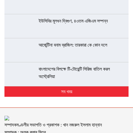
ইউসিবির মূলধন দ্বিগুণ, ৪৩তম এজিএম সম্পন্ন
আর্জেন্টিনা বনাম ব্রাজিল: তারকারা কে কোন দলে
বাংলাদেশের বিপক্ষে টি-টোয়েন্টি সিরিজ বাতিল করল
অস্ট্রেলিয়া
সব খবর
সম্পাদকমণ্ডলীর সভাপতি ও প্রকাশক : খান নজরুল ইসলাম হান্নান
সম্পাদক : অলক কুমার মিত্র