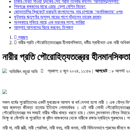
চাকরি ফেরত পাওয়া দুদকের সেই শরীফ তিনবার বললেন ‘আলহামদুলিল্লাহ’
শিবগঞ্জে কৃষকদের মাঝে এয়ার ফ্লো মেশিন বিতরণ
জোড়াতালির ক্রিকেটে ভরাডুবি বাংলাদেশের, দায় চাপাচ্ছে ‘অনভিজ্ঞতার’ ওপর
ফুটবলার ঋতুপর্ণার অসুস্থ মায়ের পাশে দাঁড়ালেন তারেক রহমান
অন্ধকারে লুকিয়ে আছে এক ভয়ংকর সত্য: ফারিয়া
আল্লাহ আপনাদের বিচার করবেন: ডিপজল
প্রচ্ছদ
নারীর প্রতি পৌরোহিত্যতন্ত্রের হীনমানসিকতা, ধর্মীয় স্বাধীনতা এবং নারী অধিকা
নারীর প্রতি পৌরোহিত্যতন্ত্রের হীনমানসিকতা,
প্রকাশ: ৫ জুন ২০২৪, ১১:৫৬ |
আপডেট
: ৮ আগস্ট ২
অভিজিৎ বড়ুয়া অভি
সকল ধর্মের পুরোহিতদের একটি মুখরোচক আলাপ বা ধর্ম দেশনা হলো নারী । এক বৌদ্ধ ভিক্ষুর দ্
আর জ্বলন্ত জীবন্ত হত্যার ইতিহাস লোমহর্ষকর । এই নারী লোভী পৌরোহিত্যতন্ত্রের 
পৌরোহিত্যতন্ত্র সব সময়ই নারীর শরীর খামচে ধরতে চায়। যেমন নন্দনকানন বৌদ্ধ বিহা
ভিক্ষু বা মৌলভি বা পুরোহিত বা খৃষ্টান যাজকদের থেকে নারীকে রক্ষার দ্বায়িত্ব পুরুষদের। স
নারী মা, নারী স্ত্রী, নারী প্রেমিকা, নারী বন্ধু, নারী কন্যা, নারী বিভিন্নভাবে পুরুষের জ