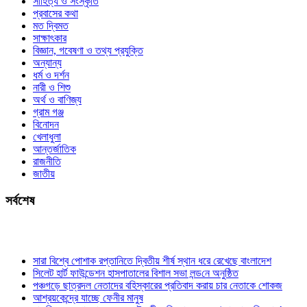
সাহিত্য ও সংস্কৃতি
প্রবাসের কথা
মত দ্বিমত
সাক্ষাৎকার
বিজ্ঞান, গবেষণা ও তথ্য প্রযুক্তি
অন্যান্য
ধর্ম ও দর্শন
নারী ও শিশু
অর্থ ও বাণিজ্য
গ্রাম গঞ্জ
বিনোদন
খেলাধুলা
আন্তর্জাতিক
রাজনীতি
জাতীয়
সর্বশেষ
সারা বিশ্বে পোশাক রপ্তানিতে দ্বিতীয় শীর্ষ স্থান ধরে রেখেছে বাংলাদেশ
সিলেট হার্ট ফাউন্ডেশন হাসপাতালের বিশাল সভা লন্ড‌নে অনুষ্ঠিত
পঞ্চগড়ে ছাত্রদল নেতাদের বহিস্কারের প্রতিবাদ করায় চার নেতাকে শোকজ
আশ্রয়কেন্দ্রে যাচ্ছে ফেনীর মানুষ