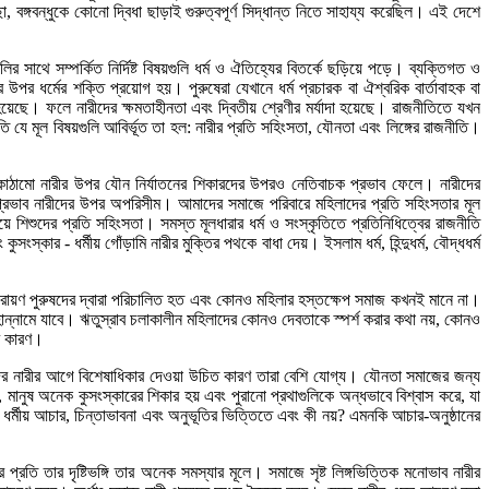
েছা, বঙ্গবন্ধুকে কোনো দ্বিধা ছাড়াই গুরুত্বপূর্ণ সিদ্ধান্ত নিতে সাহায্য করেছিল। এই দেশে
থে সম্পর্কিত নির্দিষ্ট বিষয়গুলি ধর্ম ও ঐতিহ্যের বিতর্কে ছড়িয়ে পড়ে। ব্যক্তিগত ও
পর ধর্মের শক্তি প্রয়োগ হয়। পুরুষেরা যেখানে ধর্ম প্রচারক বা ঐশ্বরিক বার্তাবাহক বা
রা হয়েছে। ফলে নারীদের ক্ষমতাহীনতা এবং দ্বিতীয় শ্রেণীর মর্যাদা হয়েছে। রাজনীতিতে যখন
রতি যে মূল বিষয়গুলি আবির্ভূত তা হল: নারীর প্রতি সহিংসতা, যৌনতা এবং লিঙ্গের রাজনীতি।
ীয় কাঠামো নারীর উপর যৌন নির্যাতনের শিকারদের উপরও নেতিবাচক প্রভাব ফেলে। নারীদের
র্মীয় প্রভাব নারীদের উপর অপরিসীম। আমাদের সমাজে পরিবারে মহিলাদের প্রতি সহিংসতার মূল
ে শিশুদের প্রতি সহিংসতা। সমস্ত মূলধারার ধর্ম ও সংস্কৃতিতে প্রতিনিধিত্বের রাজনীতি
ংস্কার - ধর্মীয় গোঁড়ামি নারীর মুক্তির পথকে বাধা দেয়। ইসলাম ধর্ম, হিন্দুধর্ম, বৌদ্ধধর্ম
়পরায়ণ পুরুষদের দ্বারা পরিচালিত হত এবং কোনও মহিলার হস্তক্ষেপ সমাজ কখনই মানে না।
জাহান্নামে যাবে। ঋতুস্রাব চলাকালীন মহিলাদের কোনও দেবতাকে স্পর্শ করার কথা নয়, কোনও
ার কারণ।
পুরুষদের নারীর আগে বিশেষাধিকার দেওয়া উচিত কারণ তারা বেশি যোগ্য। যৌনতা সমাজের জন্য
, মানুষ অনেক কুসংস্কারের শিকার হয় এবং পুরানো প্রথাগুলিকে অন্ধভাবে বিশ্বাস করে, যা
র্মীয় আচার, চিন্তাভাবনা এবং অনুভূতির ভিত্তিতে এবং কী নয়? এমনকি আচার-অনুষ্ঠানের
্রতি তার দৃষ্টিভঙ্গি তার অনেক সমস্যার মূলে। সমাজে সৃষ্ট লিঙ্গভিত্তিক মনোভাব নারীর