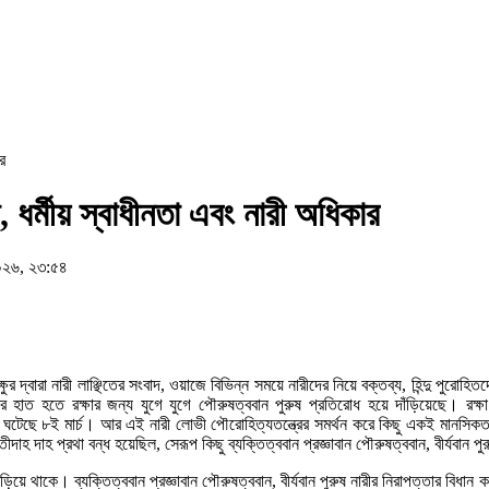
র
 ধর্মীয় স্বাধীনতা এবং নারী অধিকার
০২৬, ২৩:৫৪
বারা নারী লাঞ্ছিতের সংবাদ, ওয়াজে বিভিন্ন সময়ে নারীদের নিয়ে বক্তব্য, হিন্দু পুরোহিতদের
হাত হতে রক্ষার জন্য যুগে যুগে পৌরুষত্ববান পুরুষ প্রতিরোধ হয়ে দাঁড়িয়েছে। রক
রে ঘটেছে ৮ই মার্চ। আর এই নারী লোভী পৌরোহিত্যতন্ত্রের সমর্থন করে কিছু একই মানসি
তীদাহ দাহ প্রথা বন্ধ হয়েছিল, সেরূপ কিছু ব্যক্তিত্ববান প্রজ্ঞাবান পৌরুষত্ববান, বীর্যবান প
ীবনে জড়িয়ে থাকে। ব্যক্তিত্ববান প্রজ্ঞাবান পৌরুষত্ববান, বীর্যবান পুরুষ নারীর নিরাপত্তার 