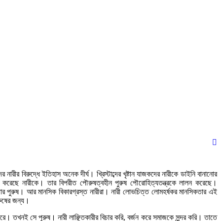
শিবগঞ্জে কৃষকদের মাঝে এয়ার ফ্লো মেশিন বিত
জোড়াতালির ক্রিকেটে ভরাডুবি বাংলাদেশের, দায় 
ফুটবলার ঋতুপর্ণার অসুস্থ মায়ের পাশে দাঁড়ালেন
অন্ধকারে লুকিয়ে আছে এক ভয়ংকর সত্য: ফারিয়
আল্লাহ আপনাদের বিচার করবেন: ডিপজল
 নারীর বিরুদ্ধে ইতিহাস অনেক দীর্ঘ। খ্রিস্টাব্দের খৃষ্টান যাজকদের নারীকে ডাইনি বানানোর
্ষা করেছে নারীকে। তার বিপরীত পৌরুষত্বহীন পুরুষ পৌরোহিত্যতন্ত্রকে লালন করেছে।
কতার পুরুষ। আর মানসিক বিকারগ্রস্ত নারীরা। নারী লোভচিত্ত লোমহর্ষকর মানসিকতার এই
ুরুষের জন্য।
বিধান করে। তখনই সে পুরুষ। নারী লাঞ্ছিতকারীর বিচার করি, বর্জন করে সমাজকে সুন্দর করি। তাতে