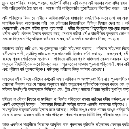
সুন্দর হবে পরিবার, সমাজ, প্রজন্ম, সর্বোপরি রাষ্ট্র। নারীবান্ধব এই সরকার এবং রাষ্ট্র ন
নারী লাঞ্ছিতকারীর ঠায় হবে না। সমাজ নারী লাঞ্ছিতকারীর পুরোহিতদের বিতাড়িত করবে। তা 
এটা পরিহাসের বিষয় যে নারীদের অধিকারগুলিকে সাধারণত রাজনৈতিক ভাবে দেখা হয় এবং নার
সামাজিক উভয় আলোচনায় নারী এবং যৌনতার বিষয়গুলিকে নিষিদ্ধ হিসাবে দেখা হয়। নারী
প্রেরণকারী, সেখানে নারীরা মূলত গ্রহণকারী। ধর্মীয় বিশ্বাসের পিতৃতান্ত্রিক ব্যাখ্যার
ধর্মকে একটি কৌশল হিসাবে ব্যবহার করে, সেখানে নারীরা ধর্ম ও রাজনীতির কুপ্রভাব ভোগ করে
সমাজে বিদ্যমান পিতৃতান্ত্রিক কাঠামোর মধ্যে, ধর্ম অনমনীয় মতবাদের শিকড় গেড়েছে।
আমাদের রাষ্ট্রে নারী এবং সংখ্যালঘুদের প্রতি সহিংসতা ভয়াবহ। পরিবারে সহিংসতা বির
ধর্মীয়ভাবে পাপী, ম্যানিপুলেটর এবং প্রলোভনকারী হিসাবে বর্ণনা করা হয়। ফলস্বরূপ, ধর্
রয়েছে পুরুষ শ্রেষ্ঠত্বের মনোভাব। পরিবারে নারীদের প্রতি সহিংসতা কেবল ভয়ঙ্কর হি
মানুষকে লিঙ্গভিত্তিক ভাবে বিভক্ত করে। পুরুষত্বের সংজ্ঞায় পুরুষরা শক্তিশালী, যখন নারী, দু
এবং খ্রীষ্টান ধর্ম পুরুষতান্ত্রিক। ধর্মগ্রন্থ নারীদের নিম্ন মর্যাদায় রেখেছে।
সমাজের ধর্মীয় বিষয়ে নারীদের কখনোই সমান অধিকার ও অংশগ্রহণ ছিল না। পুরুষশাসিত স
লোকেরা বিশ্বাস করে যে আচার-অনুষ্ঠানে নারীর হস্তক্ষেপ সৃষ্টিকর্তাকে ক্রুদ্ধ করবে এ
মহিলার উপস্থিতি কবরস্থানে নিষিদ্ধে এবং হিন্দু বৌদ্ধ সমাজে পিতার স্বামীর মুখাগ্নি কন
মন্দিরের বা বৌদ্ধ বিহারে বা মসজিদে বা গির্জায় পবিত্রতা রক্ষায় নারীদের ধর্মীয় কর
একটি গুরুত্বপূর্ণ উদ্বেগ। বৈষম্যের বিষয়গুলি সর্বত্র রয়েছে এমনকি আমাদের বাড়িতেও
সাংস্কৃতিক উত্তরাধিকার হিসাবে চলে আসছে। নারীর আঙুল থেকে পায়ের আঙুল পর্যন্ত বিচ
নামে বিয়েতেও একজন নারীকে তার পবিত্রতা প্রমাণের জন্য নির্দিষ্ট কিছু পরীক্ষার মধ্য 
আজ একবিংশ শতাব্দীতে নিজেকে আধুনিক বলে পুরুষদের দৃষ্টিভঙ্গি মহিলাদের ক্ষেত্রে ব্য