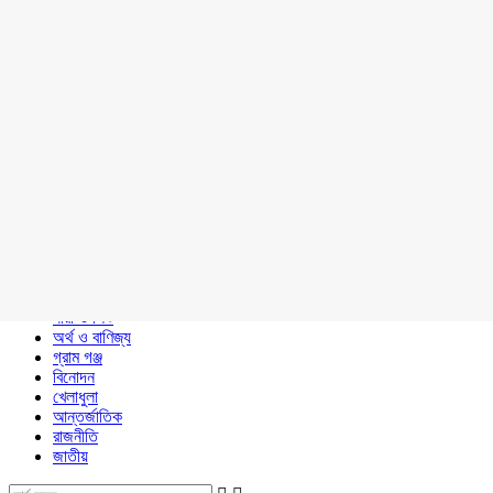
কৃষি ও প্রকৃতি
শখ
ভ্রমণ
আইন ও আদালত
শিক্ষা
বাংলাদেশ
সম্পাদকীয়
উপ সম্পাদকীয়
স্বাস্থ্য চিকিৎসা
সাহিত্য ও সংস্কৃতি
প্রবাসের কথা
মত দ্বিমত
সাক্ষাৎকার
বিজ্ঞান, গবেষণা ও তথ্য প্রযুক্তি
অন্যান্য
ধর্ম ও দর্শন
নারী ও শিশু
অর্থ ও বাণিজ্য
গ্রাম গঞ্জ
বিনোদন
খেলাধুলা
আন্তর্জাতিক
রাজনীতি
জাতীয়