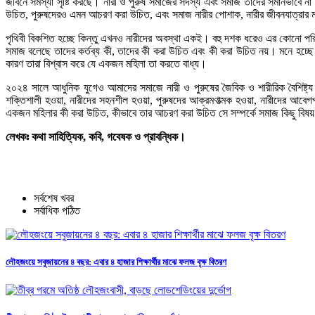
জীবনে সমস্যা সৃষ্টি করছে। নারী ও পুরুষ সমাজের সদস্য এবং সমাজ তাদের সমানভাবে 
উচিত, পুরুষদেরও এমন আচরণ করা উচিত, এবং সমাজ নারীর পোশাক, নারীর জীবনযাত্রার মান, 
পৃথিবী বিকশিত হচ্ছে কিন্তু এখনও নারীদের অবস্থা একই। বহু দশক ধরেও এর কোনো পরিব
সমাজ বলেছে তাদের কর্তব্য কী, তাদের কী করা উচিত এবং কী করা উচিত নয়। মনে হচ্ছে "স্র
কারণ তারা বিশ্বাস করে যে একজন মহিলা তা করতে বাধ্য।
২০২৪ সালে আধুনিক যুগেও আমাদের সমাজে নারী ও পুরুষের জৈবিক ও শারীরিক বৈশিষ্ট্য ভিন্
শক্তিশালী হওয়া, নারীদের সহনশীল হওয়া, পুরুষদের আক্রমণাত্মক হওয়া, নারীদের আব
একজন মহিলার কী করা উচিত, কীভাবে তার আচরণ করা উচিত সে সম্পর্কে সমাজ কিছু বিষয় বল
লেখকঃ কথা সাহিত্যিক, কবি, গবেষক ও প্রাবন্ধিক।
সর্বশেষ খবর
সর্বাধিক পঠিত
লৌহজংয়ে সবুজায়নের ৪ বছর: এবার ৪ হাজার শিক্ষার্থীর মাঝে ফলজ বৃক্ষ বিতরণ