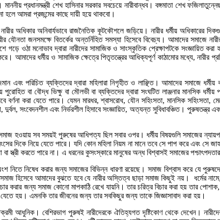
ায়ক। মাননীয় প্রধানমন্ত্রী শেখ হাসিনার সরকার সবচেয়ে নারীবান্ধব। বঙ্গমাতা শেখ ফজিলাতুন্ন
না হলে আমরা প্রজন্মের কাছে দায়ী হয়ে থাকবো।
ীর অধিকার অনিবার্যভাবে রাজনৈতিক কূটকৌশলে জড়িয়ে। নারীর ধর্মীয় অধিকারের দিকগুলির সা
র যৌনতা জনসমক্ষে বিতর্কের অন্তর্নিহিত সমস্যা হিসেবে বিবেচ্য। আমাদের সমাজে নারীর উ
 চারপাশে গড়ে ওঠা মনোভাব দ্বারা নারীদের সামাজিক ও সাংস্কৃতিক প্রেক্ষাপটকে সংজ্ঞায়িত ক
। আমাদের ধর্মীয় ও সামাজিক ক্ষেত্রে পিতৃতন্ত্রের আধিক্যপূর্ণ কাঠামোর মধ্যে, নারীর প্
াজমান এবং পরিচিত ব্যক্তিদের দ্বারা মহিলারা নিগৃহীত ও লাঞ্ছিত। আমাদের সমাজে ধর্ম
মীয় পুরোহিত বা বৌদ্ধ ভিক্ষু বা মৌলভী বা ব্যক্তিদের দ্বারা সংঘটিত লাঞ্জনার মানসিক ধ
সেবে বর্ণনা করা যেতে পারে। যেমন মারধর, শ্বাসরোধ, যৌন সহিংসতা, মানসিক সহিংসতা, মেয়
র্বল, সংবেদনশীল এবং নির্ভরশীল হিসাবে সংজ্ঞায়িত, অত্যন্ত সুবিধাবঞ্চিত। পুরুষতন্ত্র এবং কুস
মাজ হওয়ায় সব সময়ই পুরুষের আধিপত্য ছিল সবার ওপর। ধর্মীয় বিষয়গুলি সমাজের ন্যায
বং ধ্বংসের দিকে নিয়ে যেতে পারে। যদি কোন মহিলা নিয়ম না মানে তবে সে পাপ করে এবং সে 
্যা বা স্ত্রী করতে পারে না। এ ধরনের কুসংস্কারে মানুষের অন্ধ বিশ্বাসই সমাজের পশ্চাৎপদত
্মকাণ্ডে অংশ নিতে নিষেধ করার জন্য সমাজের বিভিন্ন ধারণা রয়েছে। সমাজ বিশ্বাস করে যে 
। সমাজ হিসেবে আমাদের বুঝতে হবে যে নারীর অস্তিত্ব ছাড়া সমাজ কিছুই নয়। ধর্মের নামে
ার করার জন্য সমাজ কোনো মাপকাঠি রেখে যায়নি। তার চরিত্র বিচার করা হয় তার পোশাক, ধ
দিয়ে যেতে হয়। এমনকি তার জীবনের জন্য তার সবকিছুর জন্য তাকে জিজ্ঞাসাবাদ করা হয়।
তিক্রমী আধুনিক। বেশিরভাগ পুরুষই নারীদেরকে ঐতিহ্যগত দৃষ্টিকোণ থেকে দেখেন। নারীদের প