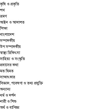
কৃষি ও প্রকৃতি
শখ
ভ্রমণ
আইন ও আদালত
শিক্ষা
বাংলাদেশ
সম্পাদকীয়
উপ সম্পাদকীয়
স্বাস্থ্য চিকিৎসা
সাহিত্য ও সংস্কৃতি
প্রবাসের কথা
মত দ্বিমত
সাক্ষাৎকার
বিজ্ঞান, গবেষণা ও তথ্য প্রযুক্তি
অন্যান্য
ধর্ম ও দর্শন
নারী ও শিশু
অর্থ ও বাণিজ্য