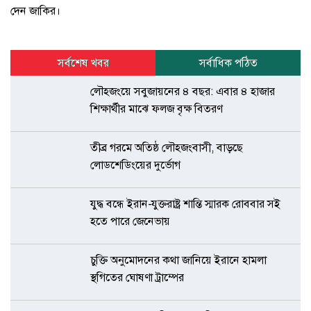
দেন জাকির।
সর্বশেষ খবর
সর্বাধিক পঠিত
লৌহজংয়ে সবুজায়নের ৪ বছর: এবার ৪ হাজার
শিক্ষার্থীর মাঝে ফলজ বৃক্ষ বিতরণ
তীব্র গরমে অতিষ্ঠ লৌহজংবাসী, বাড়ছে
লোডশেডিংয়ের দুর্ভোগ
যুদ্ধ বন্ধে ইরান-যুক্তরাষ্ট্র শান্তি স্মারক রোববার সই
হতে পারে জেনেভায়
চুক্তি অনুমোদনের কথা জানিয়ে ইরানে হামলা
স্থগিতের ঘোষণা ট্রাম্পের