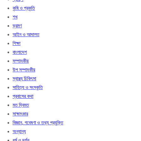
কৃষি ও প্রকৃতি
শখ
ভ্রমণ
আইন ও আদালত
শিক্ষা
বাংলাদেশ
সম্পাদকীয়
উপ সম্পাদকীয়
স্বাস্থ্য চিকিৎসা
সাহিত্য ও সংস্কৃতি
প্রবাসের কথা
মত দ্বিমত
সাক্ষাৎকার
বিজ্ঞান, গবেষণা ও তথ্য প্রযুক্তি
অন্যান্য
ধর্ম ও দর্শন