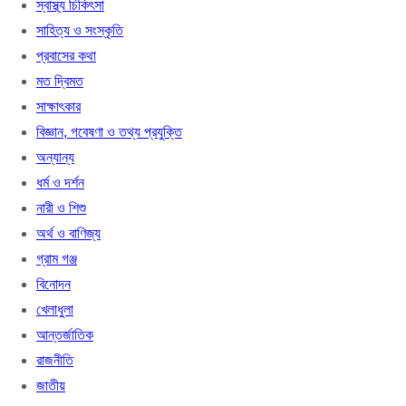
স্বাস্থ্য চিকিৎসা
সাহিত্য ও সংস্কৃতি
প্রবাসের কথা
মত দ্বিমত
সাক্ষাৎকার
বিজ্ঞান, গবেষণা ও তথ্য প্রযুক্তি
অন্যান্য
ধর্ম ও দর্শন
নারী ও শিশু
অর্থ ও বাণিজ্য
গ্রাম গঞ্জ
বিনোদন
খেলাধুলা
আন্তর্জাতিক
রাজনীতি
জাতীয়