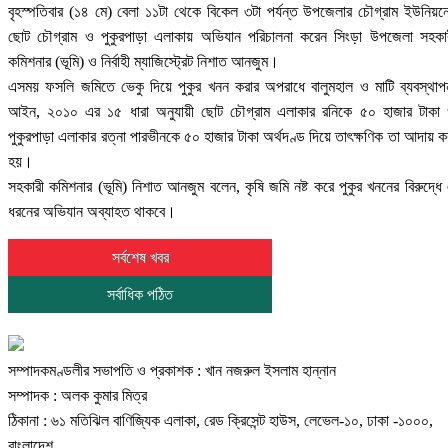
বৃহস্পতিবার (১৪ মে) বেলা ১১টা থেকে বিকেল ৩টা পর্যন্ত উপজেলার চৌগ্রাম ইউনিয়ন
ছোট চৌগ্রাম ও পুকুরপাড়া এলাকায় অভিযান পরিচালনা করেন সিংড়া উপজেলা সহকা
কমিশনার (ভূমি) ও নির্বাহী ম্যাজিস্ট্রেট নিশাত আনজুম।
এসময় ফসলি জমিতে ভেকু দিয়ে পুকুর খনন করার অপরাধে বালুমহাল ও মাটি ব্যবস্থাপ
আইন, ২০১০ এর ১৫ ধারা অনুযায়ী ছোট চৌগ্রাম এলাকার রনিকে ৫০ হাজার টাকা
পুকুরপাড়া এলাকার রত্না পারভীনকে ৫০ হাজার টাকা অর্থদণ্ড দিয়ে তাৎক্ষণিক তা আদায় ক
হয়।
সহকারী কমিশনার (ভূমি) নিশাত আনজুম বলেন, কৃষি জমি নষ্ট করে পুকুর খননের বিরুদ্ধে
ধরনের অভিযান অব্যাহত থাকবে।
সর্বশেষ খবর
সর্বাধিক পঠিত
সম্পাদকমণ্ডলীর সভাপতি ও প্রকাশক : খান নজরুল ইসলাম হান্নান
সম্পাদক : অলক কুমার মিত্র
ঠিকানা : ৬১ মতিঝিল বাণিজ্যিক এলাকা, রেড ক্রিসেন্ট হাউস, লেভেল-১০, ঢাকা -১০০০,
বাংলাদেশ