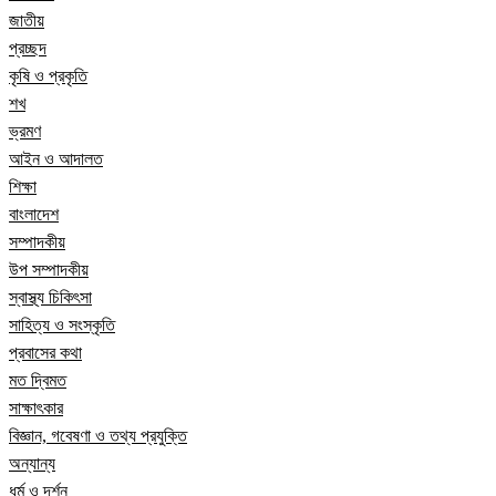
জাতীয়
প্রচ্ছদ
কৃষি ও প্রকৃতি
শখ
ভ্রমণ
আইন ও আদালত
শিক্ষা
বাংলাদেশ
সম্পাদকীয়
উপ সম্পাদকীয়
স্বাস্থ্য চিকিৎসা
সাহিত্য ও সংস্কৃতি
প্রবাসের কথা
মত দ্বিমত
সাক্ষাৎকার
বিজ্ঞান, গবেষণা ও তথ্য প্রযুক্তি
অন্যান্য
ধর্ম ও দর্শন