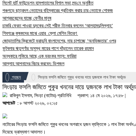
সিলেট হার্ট ফাউন্ডেশন হাসপাতালের বিশাল সভা লন্ড‌নে অনুষ্ঠিত
পঞ্চগড়ে ছাত্রদল নেতাদের বহিস্কারের প্রতিবাদ করায় চার নেতাকে শোকজ
আশ্রয়কেন্দ্রে যাচ্ছে ফেনীর মানুষ
চাকরি ফেরত পাওয়া দুদকের সেই শরীফ তিনবার বললেন ‘আলহামদুলিল্লাহ’
শিবগঞ্জে কৃষকদের মাঝে এয়ার ফ্লো মেশিন বিতরণ
জোড়াতালির ক্রিকেটে ভরাডুবি বাংলাদেশের, দায় চাপাচ্ছে ‘অনভিজ্ঞতার’ ওপর
ফুটবলার ঋতুপর্ণার অসুস্থ মায়ের পাশে দাঁড়ালেন তারেক রহমান
অন্ধকারে লুকিয়ে আছে এক ভয়ংকর সত্য: ফারিয়া
আল্লাহ আপনাদের বিচার করবেন: ডিপজল
প্রচ্ছদ
সিংড়ায় ফসলি জমিতে পুকুর খননের দায়ে দুজনকে লাখ টাকা অর্থদন্ড
সিংড়ায় ফসলি জমিতে পুকুর খননের দায়ে দুজনকে লাখ টাকা অর্থদন্
রাকিবুল ইসলাম, সিংড়া (নাটোর) প্রতিনিধি
প্রকাশ: ১৪ মে ২০২৬, ১৭:৫৮ |
আপডেট
: ৮ আগস্ট ২০২৬, ০২:২৫
নাটোরের সিংড়ায় ফসলি জমিতে পুকুর খননের অপরাধে দুজন ব্যক্তিকে ১ লাখ টাকা অর্থদণ
দিয়েছে ভ্রাম্যমাণ আদালত।