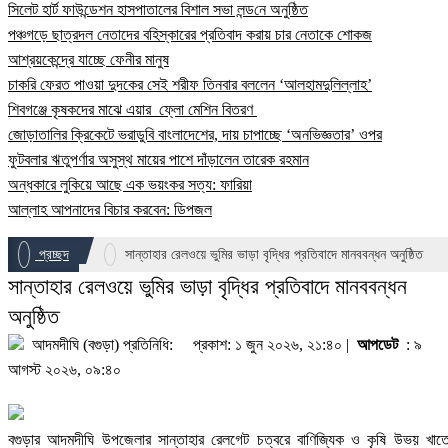
সিলেট হার্ট ফাউন্ডেশন হাসপাতালের বিশাল সভা লন্ড‌নে অনুষ্ঠিত
পঞ্চগড়ে ছাত্রদল নেতাদের বহিস্কারের প্রতিবাদ করায় চার নেতাকে শোকজ
আশ্রয়কেন্দ্রে যাচ্ছে ফেনীর মানুষ
চাকরি ফেরত পাওয়া দুদকের সেই শরীফ তিনবার বললেন ‘আলহামদুলিল্লাহ’
শিবগঞ্জে কৃষকদের মাঝে এয়ার ফ্লো মেশিন বিতরণ
জোড়াতালির ক্রিকেটে ভরাডুবি বাংলাদেশের, দায় চাপাচ্ছে ‘অনভিজ্ঞতার’ ওপর
ফুটবলার ঋতুপর্ণার অসুস্থ মায়ের পাশে দাঁড়ালেন তারেক রহমান
অন্ধকারে লুকিয়ে আছে এক ভয়ংকর সত্য: ফারিয়া
আল্লাহ আপনাদের বিচার করবেন: ডিপজল
প্রচ্ছদ
সান্তাহার রেলওয়ে ভুমির ভাড়া বৃদ্ধির প্রতিবাদে মানববন্ধন অনুষ্ঠিত
সান্তাহার রেলওয়ে ভুমির ভাড়া বৃদ্ধির প্রতিবাদে মানববন্ধন
অনুষ্ঠিত
আদমদীঘি (বগুড়া) প্রতিনিধি:
প্রকাশ: ১ জুন ২০২৬, ২১:৪০ |
আপডেট
: ৯
আগস্ট ২০২৬, ০৯:৪০
বগুড়ার আদমদীঘি উপজেলার সান্তাহার রেলগেট চত্বরে বাণিজ্যিক ও কৃষি উভয় খাত