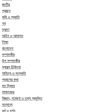
জাতীয়
প্রচ্ছদ
কৃষি ও প্রকৃতি
শখ
ভ্রমণ
আইন ও আদালত
শিক্ষা
বাংলাদেশ
সম্পাদকীয়
উপ সম্পাদকীয়
স্বাস্থ্য চিকিৎসা
সাহিত্য ও সংস্কৃতি
প্রবাসের কথা
মত দ্বিমত
সাক্ষাৎকার
বিজ্ঞান, গবেষণা ও তথ্য প্রযুক্তি
অন্যান্য
ধর্ম ও দর্শন