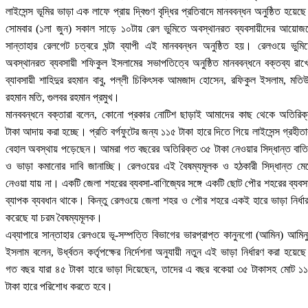
লাইসেন্স ভূমির ভাড়া এক লাফে প্রায় দ্বিগুণ বৃদ্ধির প্রতিবাদে মানববন্ধন অনুষ্ঠিত হয়েছ
সোমবার (১লা জুন) সকাল সাড়ে ১০টায় রেল ভুমিতে অবস্থানরত ব্যবসায়ীদের আয়োজ
সান্তাহার রেলগেট চত্বরে ঘন্টা ব্যাপী এই মানববন্ধন অনুষ্ঠিত হয়। রেলওয়ে ভুমি
অবস্থানরত ব্যবসায়ী শফিকুল ইসলামের সভাপতিত্বে অনুষ্ঠিত মানববন্ধনে বক্তব্য রাখ
ব্যাবসায়ী শাহিদুর রহমান বাবু, পল্লী চিকিৎসক আমজাদ হোসেন, রফিকুল ইসলাম, মতি
রহমান মতি, গুলবর রহমান প্রমুখ।
মানববন্ধনে বক্তারা বলেন, কোনো প্রকার নোটিশ ছাড়াই আমাদের কাছ থেকে অতিরিক
টাকা আদায় করা হচ্ছে। প্রতি বর্গফুটের জন্য ১১৫ টাকা হারে দিতে গিয়ে লাইসেন্স গ্রহীতা
বেহাল অবস্থায় পড়েছেন। আমরা গত বছরের অতিরিক্ত ৩৫ টাকা নেওয়ার সিদ্ধান্ত বাত
ও ভাড়া কমানোর দাবি জানাচ্ছি। রেলওয়ের এই বৈষম্যমূলক ও হঠকারী সিদ্ধান্ত মে
নেওয়া যায় না। একটি জেলা শহরের ব্যবসা-বাণিজ্যের সঙ্গে একটি ছোট পৌর শহরের ব্যবস
ব্যাপক ব্যবধান থাকে। কিন্তু রেলওয়ে জেলা শহর ও পৌর শহরে একই হারে ভাড়া নির্ধা
করেছে যা চরম বৈষম্যমূলক।
এব্যাপারে সান্তাহার রেলওয়ে ভূ-সম্পত্তি বিভাগের ভারপ্রাপ্ত কানুনগো (আমিন) আমিন
ইসলাম বলেন, উর্ধ্বতন কর্তৃপক্ষের নির্দেশনা অনুযায়ী নতুন এই ভাড়া নির্ধারণ করা হয়েছ
গত বছর যারা ৪৫ টাকা হারে ভাড়া দিয়েছেন, তাদের এ বছর বকেয়া ৩৫ টাকাসহ মোট ১
টাকা হারে পরিশোধ করতে হবে।