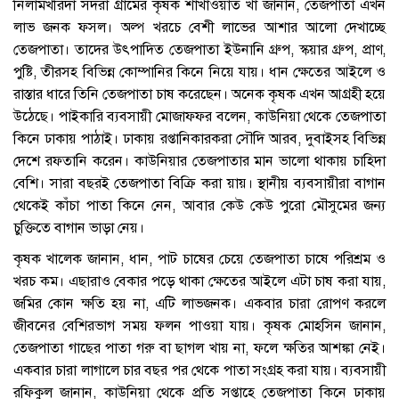
নিলামখরিদা সদরা গ্রামের কৃষক শাখাওয়াত খাঁ জানান, তেজপাতা এখন
লাভ জনক ফসল। অল্প খরচে বেশী লাভের আশার আলো দেখাচ্ছে
তেজপাতা। তাদের উৎপাদিত তেজপাতা ইউনানি গ্রুপ, স্কয়ার গ্রুপ, প্রাণ,
পুষ্টি, তীরসহ বিভিন্ন কোম্পানির কিনে নিয়ে যায়। ধান ক্ষেতের আইলে ও
রাস্তার ধারে তিনি তেজপাতা চাষ করেছেন। অনেক কৃষক এখন আগ্রহী হয়ে
উঠেছে। পাইকারি ব্যবসায়ী মোজাফফর বলেন, কাউনিয়া থেকে তেজপাতা
কিনে ঢাকায় পাঠাই। ঢাকায় রপ্তানিকারকরা সৌদি আরব, দুবাইসহ বিভিন্ন
দেশে রফতানি করেন। কাউনিয়ার তেজপাতার মান ভালো থাকায় চাহিদা
বেশি। সারা বছরই তেজপাতা বিক্রি করা য়ায়। স্থানীয় ব্যবসায়ীরা বাগান
থেকেই কাঁচা পাতা কিনে নেন, আবার কেউ কেউ পুরো মৌসুমের জন্য
চুক্তিতে বাগান ভাড়া নেয়।
কৃষক খালেক জানান, ধান, পাট চাষের চেয়ে তেজপাতা চাষে পরিশ্রম ও
খরচ কম। এছারাও বেকার পড়ে থাকা ক্ষেতের আইলে এটা চাষ করা যায়,
জমির কোন ক্ষতি হয় না, এটি লাভজনক। একবার চারা রোপণ করলে
জীবনের বেশিরভাগ সময় ফলন পাওয়া যায়। কৃষক মোহসিন জানান,
তেজপাতা গাছের পাতা গরু বা ছাগল খায় না, ফলে ক্ষতির আশঙ্কা নেই।
একবার চারা লাগালে চার বছর পর থেকে পাতা সংগ্রহ করা যায়। ব্যবসায়ী
রফিকুল জানান, কাউনিয়া থেকে প্রতি সপ্তাহে তেজপাতা কিনে ঢাকায়