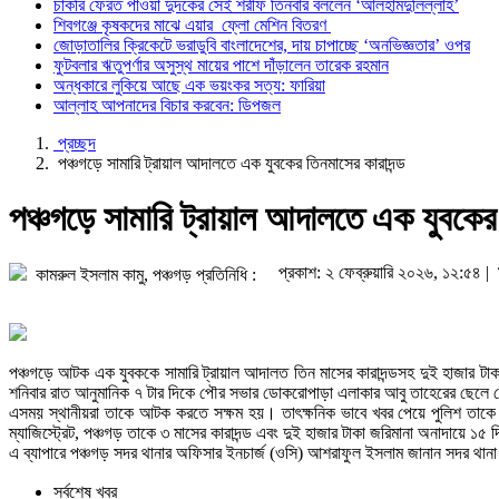
চাকরি ফেরত পাওয়া দুদকের সেই শরীফ তিনবার বললেন ‘আলহামদুলিল্লাহ’
শিবগঞ্জে কৃষকদের মাঝে এয়ার ফ্লো মেশিন বিতরণ
জোড়াতালির ক্রিকেটে ভরাডুবি বাংলাদেশের, দায় চাপাচ্ছে ‘অনভিজ্ঞতার’ ওপর
ফুটবলার ঋতুপর্ণার অসুস্থ মায়ের পাশে দাঁড়ালেন তারেক রহমান
অন্ধকারে লুকিয়ে আছে এক ভয়ংকর সত্য: ফারিয়া
আল্লাহ আপনাদের বিচার করবেন: ডিপজল
প্রচ্ছদ
পঞ্চগড়ে সামারি ট্রায়াল আদালতে এক যুবকের তিনমাসের কারাদন্ড
পঞ্চগড়ে সামারি ট্রায়াল আদালতে এক যুবকের 
প্রকাশ: ২ ফেব্রুয়ারি ২০২৬, ১২:৫৪ |
কামরুল ইসলাম কামু, পঞ্চগড় প্রতিনিধি :
পঞ্চগড়ে আটক এক যুবককে সামারি ট্রায়াল আদালত তিন মাসের কারাদন্ডসহ দুই হাজার টা
শনিবার রাত আনুমানিক ৭ টার দিকে পৌর সভার ডোকরোপাড়া এলাকার আবু তাহেরের ছেলে রে
এসময় স্থানীয়রা তাকে আটক করতে সক্ষম হয়। তাৎক্ষনিক ভাবে খবর পেয়ে পুলিশ তাকে
ম্যাজিস্ট্রেট, পঞ্চগড় তাকে ৩ মাসের কারাদন্ড এবং দুই হাজার টাকা জরিমানা অনাদায়ে ১৫ 
এ ব্যাপারে পঞ্চগড় সদর থানার অফিসার ইনচার্জ (ওসি) আশরাফুল ইসলাম জানান সদর থানা
সর্বশেষ খবর