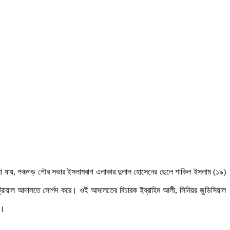
শিবগঞ্জে কৃষকদের মাঝে এয়ার ফ্লো মেশিন 
জোড়াতালির ক্রিকেটে ভরাডুবি বাংলাদেশের, দ
ফুটবলার ঋতুপর্ণার অসুস্থ মায়ের পাশে দাঁড়া
অন্ধকারে লুকিয়ে আছে এক ভয়ংকর সত্য: ফা
আল্লাহ আপনাদের বিচার করবেন: ডিপজল
জানা যায়, পঞ্চগড় পৌর সভার ইসলামবাগ এলাকার দুলাল হোসেনের ছেলে শাকিল ইসলাম (১৯)
্রায়াল আদালতে সোর্পদ করে। ওই আদালতের বিচারক ইব্রাহিম আলী, সিনিয়র জুডিসিয়াল
ে।