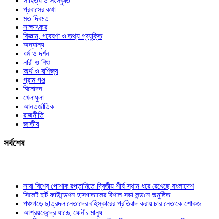
সাহিত্য ও সংস্কৃতি
প্রবাসের কথা
মত দ্বিমত
সাক্ষাৎকার
বিজ্ঞান, গবেষণা ও তথ্য প্রযুক্তি
অন্যান্য
ধর্ম ও দর্শন
নারী ও শিশু
অর্থ ও বাণিজ্য
গ্রাম গঞ্জ
বিনোদন
খেলাধুলা
আন্তর্জাতিক
রাজনীতি
জাতীয়
সর্বশেষ
সারা বিশ্বে পোশাক রপ্তানিতে দ্বিতীয় শীর্ষ স্থান ধরে রেখেছে বাংলাদেশ
সিলেট হার্ট ফাউন্ডেশন হাসপাতালের বিশাল সভা লন্ড‌নে অনুষ্ঠিত
পঞ্চগড়ে ছাত্রদল নেতাদের বহিস্কারের প্রতিবাদ করায় চার নেতাকে শোকজ
আশ্রয়কেন্দ্রে যাচ্ছে ফেনীর মানুষ