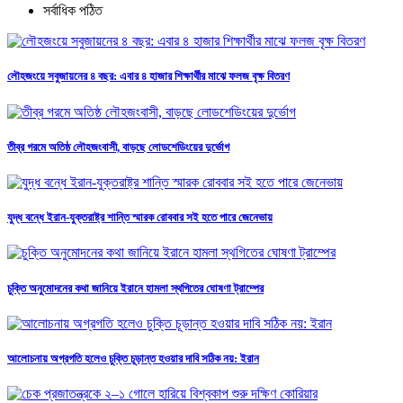
সর্বাধিক পঠিত
লৌহজংয়ে সবুজায়নের ৪ বছর: এবার ৪ হাজার শিক্ষার্থীর মাঝে ফলজ বৃক্ষ বিতরণ
তীব্র গরমে অতিষ্ঠ লৌহজংবাসী, বাড়ছে লোডশেডিংয়ের দুর্ভোগ
যুদ্ধ বন্ধে ইরান-যুক্তরাষ্ট্র শান্তি স্মারক রোববার সই হতে পারে জেনেভায়
চুক্তি অনুমোদনের কথা জানিয়ে ইরানে হামলা স্থগিতের ঘোষণা ট্রাম্পের
আলোচনায় অগ্রগতি হলেও চুক্তি চূড়ান্ত হওয়ার দাবি সঠিক নয়: ইরান