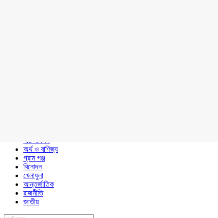
কৃষি ও প্রকৃতি
শখ
ভ্রমণ
আইন ও আদালত
শিক্ষা
বাংলাদেশ
সম্পাদকীয়
উপ সম্পাদকীয়
স্বাস্থ্য চিকিৎসা
সাহিত্য ও সংস্কৃতি
প্রবাসের কথা
মত দ্বিমত
সাক্ষাৎকার
বিজ্ঞান, গবেষণা ও তথ্য প্রযুক্তি
অন্যান্য
ধর্ম ও দর্শন
নারী ও শিশু
অর্থ ও বাণিজ্য
গ্রাম গঞ্জ
বিনোদন
খেলাধুলা
আন্তর্জাতিক
রাজনীতি
জাতীয়