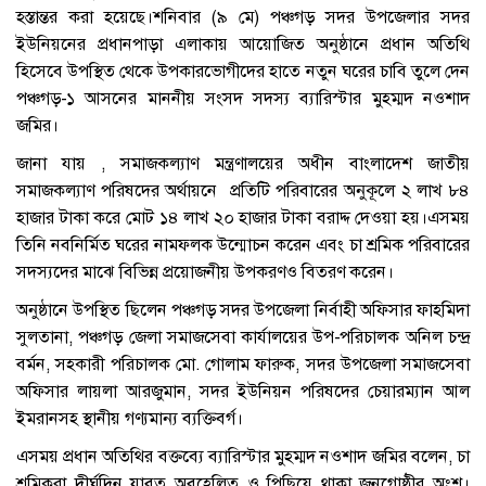
হস্তান্তর করা হয়েছে।শনিবার (৯ মে) পঞ্চগড় সদর উপজেলার সদর
ইউনিয়নের প্রধানপাড়া এলাকায় আয়োজিত অনুষ্ঠানে প্রধান অতিথি
হিসেবে উপস্থিত থেকে উপকারভোগীদের হাতে নতুন ঘরের চাবি তুলে দেন
পঞ্চগড়-১ আসনের মাননীয় সংসদ সদস্য ব্যারিস্টার মুহম্মদ নওশাদ
জমির।
জানা যায় , সমাজকল্যাণ মন্ত্রণালয়ের অধীন বাংলাদেশ জাতীয়
সমাজকল্যাণ পরিষদের অর্থায়নে প্রতিটি পরিবারের অনুকূলে ২ লাখ ৮৪
হাজার টাকা করে মোট ১৪ লাখ ২০ হাজার টাকা বরাদ্দ দেওয়া হয়।এসময়
তিনি নবনির্মিত ঘরের নামফলক উন্মোচন করেন এবং চা শ্রমিক পরিবারের
সদস্যদের মাঝে বিভিন্ন প্রয়োজনীয় উপকরণও বিতরণ করেন।
অনুষ্ঠানে উপস্থিত ছিলেন পঞ্চগড় সদর উপজেলা নির্বাহী অফিসার ফাহমিদা
সুলতানা, পঞ্চগড় জেলা সমাজসেবা কার্যালয়ের উপ-পরিচালক অনিল চন্দ্র
বর্মন, সহকারী পরিচালক মো. গোলাম ফারুক, সদর উপজেলা সমাজসেবা
অফিসার লায়লা আরজুমান, সদর ইউনিয়ন পরিষদের চেয়ারম্যান আল
ইমরানসহ স্থানীয় গণ্যমান্য ব্যক্তিবর্গ।
এসময় প্রধান অতিথির বক্তব্যে ব্যারিস্টার মুহম্মদ নওশাদ জমির বলেন, চা
শ্রমিকরা দীর্ঘদিন যাবত অবহেলিত ও পিছিয়ে থাকা জনগোষ্ঠীর অংশ।