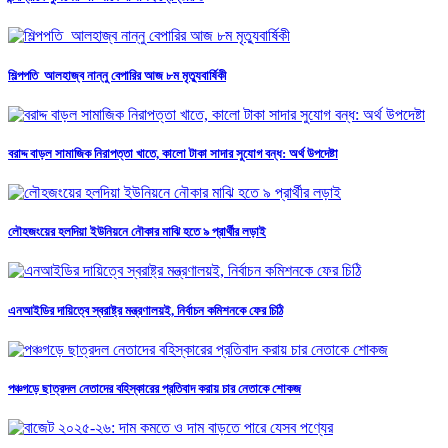
শিল্পপতি আলহাজ্ব নান্নু বেপারির আজ ৮ম মৃত্যুবার্ষিকী
বরাদ্দ বাড়ল সামাজিক নিরাপত্তা খাতে, কালো টাকা সাদার সুযোগ বন্ধ: অর্থ উপদেষ্টা
লৌহজংয়ের হলদিয়া ইউনিয়নে নৌকার মাঝি হতে ৯ প্রার্থীর লড়াই
এনআইডির দায়িত্বে স্বরাষ্ট্র মন্ত্রণালয়ই, নির্বাচন কমিশনকে ফের চিঠি
পঞ্চগড়ে ছাত্রদল নেতাদের বহিস্কারের প্রতিবাদ করায় চার নেতাকে শোকজ