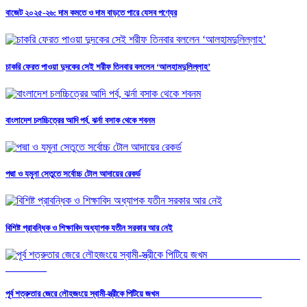
বাজেট ২০২৫-২৬: দাম কমতে ও দাম বাড়তে পারে যেসব পণ্যের
চাকরি ফেরত পাওয়া দুদকের সেই শরীফ তিনবার বললেন ‘আলহামদুলিল্লাহ’
বাংলাদেশ চলচ্চিত্রের আদি পর্ব, ঝর্না বসাক থেকে শবনম
পদ্মা ও যমুনা সেতুতে সর্বোচ্চ টোল আদায়ের রেকর্ড
বিশিষ্ট প্রাবন্ধিক ও শিক্ষাবিদ অধ্যাপক যতীন সরকার আর নেই
পূর্ব শত্রুতার জেরে লৌহজংয়ে স্বামী-স্ত্রীকে পিটিয়ে জখম