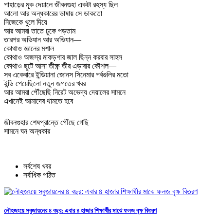
পাহাড়ের মূক দেয়ালে জীবনগুহা একটা রহস্য ছিল
আলো আর অন্ধকারের ভাষায় সে ডাকতো
নিজেকে খুলে দিয়ে
আর আমরা তাতে ঢুকে পড়তাম
তারপর অভিযান আর অভিযান—
কোথাও জ্ঞানের মশাল
কোথাও অজস্র মাকড়শার জাল ছিন্ন করবার সাহস
কোথাও ছুটে আসা তীক্ষ্ণ তীর এড়াবার কৌশল—
সব একেবারে ইন্ডিয়ানা জোনস সিনেমার পর্বগুলির মতো
ইন্ডি পেয়েছিলো নতুন জগতের খবর
আর আমরা পৌঁছেছি নিরেট অভেদ্য দেয়ালের সামনে
এখানেই আমাদের থামতে হবে
জীবনগুহার শেষপ্রান্তে পৌঁছে গেছি
সামনে ঘন অন্ধকার
সর্বশেষ খবর
সর্বাধিক পঠিত
লৌহজংয়ে সবুজায়নের ৪ বছর: এবার ৪ হাজার শিক্ষার্থীর মাঝে ফলজ বৃক্ষ বিতরণ