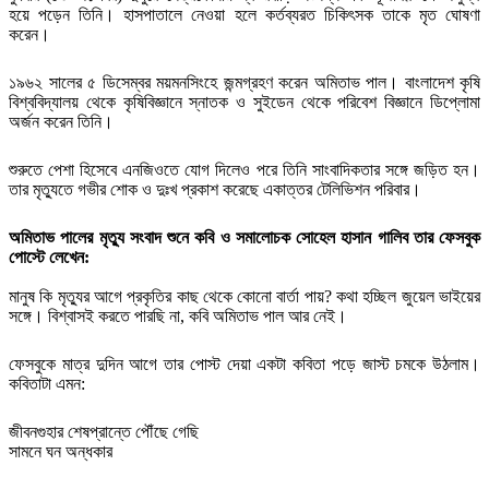
হয়ে পড়েন তিনি। হাসপাতালে নেওয়া হলে কর্তব্যরত চিকিৎসক তাকে মৃত ঘোষণা
করেন।
১৯৬২ সালের ৫ ডিসেম্বর ময়মনসিংহে জন্মগ্রহণ করেন অমিতাভ পাল। বাংলাদেশ কৃষি
বিশ্ববিদ্যালয় থেকে কৃষিবিজ্ঞানে স্নাতক ও সুইডেন থেকে পরিবেশ বিজ্ঞানে ডিপ্লোমা
অর্জন করেন তিনি।
শুরুতে পেশা হিসেবে এনজিওতে যোগ দিলেও পরে তিনি সাংবাদিকতার সঙ্গে জড়িত হন।
তার মৃত্যুতে গভীর শোক ও দুঃখ প্রকাশ করেছে একাত্তর টেলিভিশন পরিবার।
অমিতাভ পালের মৃত্যু সংবাদ শুনে কবি ও সমালোচক সোহেল হাসান গালিব তার ফেসবুক
পোস্টে লেখেন:
মানুষ কি মৃত্যুর আগে প্রকৃতির কাছ থেকে কোনো বার্তা পায়? কথা হচ্ছিল জুয়েল ভাইয়ের
সঙ্গে। বিশ্বাসই করতে পারছি না, কবি অমিতাভ পাল আর নেই।
ফেসবুকে মাত্র দুদিন আগে তার পোস্ট দেয়া একটা কবিতা পড়ে জাস্ট চমকে উঠলাম।
কবিতাটা এমন:
জীবনগুহার শেষপ্রান্তে পৌঁছে গেছি
সামনে ঘন অন্ধকার