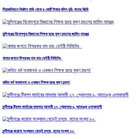
সিরাজদিখানে খ্রিষ্টান বাড়ি থেকে ৪ কোটি টাকার দলিল চুরি: থানায় জিডি
মুন্সিগঞ্জের বিনোদপুরে বিজ্ঞানের শিক্ষক হৃদয় কৃষ্ণ মন্ডলের জামিন নামঞ্জুর
খামার জগতে বিস্ময়কর নাম ডাচ ডেইরী লিমিটেড
কথিত ধর্ম অবমাননা ও একজন শিক্ষক হৃদয় কৃষ্ণ মন্ডল!
মুন্সীগঞ্জে ট্রিপল মার্ডারের মামলায় আসামী ২৭, গ্রেফতার ৬, আতঙ্কে এলাকাবাসী
মুন্সীগঞ্জে করোনা সংক্রমন বেড়েই চলছে, মৃতের সংখ্যা ৮০