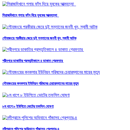
সিরাজদিখানে গলায় ফাঁস দিয়ে যুবকের আত্মহত্যা
লৌহজংয়ে পরকীয়ার জেরে দুই সন্তানের জননী খুন, স্বামী আটক
শ্রীনগরে ডাকাতির প্রস্তুতিকালে ৪ ডাকাত গ্রেফতার
লৌহজংয়ের কনকসার ইউনিয়ন পরিষদের চেয়ারম্যানের মায়ের মৃত্যু
৮ম ধাপে ৮ ইউপিতে ভোটের তফসিল ঘোষণা
নন্দীগ্রামে পুলিশের অভিযানে গাঁজাসহ গ্রেপ্তার-৪