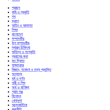
প্রচ্ছদ
কৃষি ও প্রকৃতি
শখ
ভ্রমণ
আইন ও আদালত
শিক্ষা
বাংলাদেশ
সম্পাদকীয়
উপ সম্পাদকীয়
স্বাস্থ্য চিকিৎসা
সাহিত্য ও সংস্কৃতি
প্রবাসের কথা
মত দ্বিমত
সাক্ষাৎকার
বিজ্ঞান, গবেষণা ও তথ্য প্রযুক্তি
অন্যান্য
ধর্ম ও দর্শন
নারী ও শিশু
অর্থ ও বাণিজ্য
গ্রাম গঞ্জ
বিনোদন
খেলাধুলা
আন্তর্জাতিক
রাজনীতি