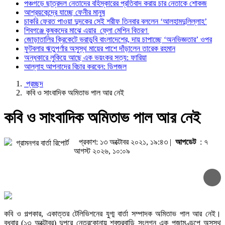
পঞ্চগড়ে ছাত্রদল নেতাদের বহিস্কারের প্রতিবাদ করায় চার নেতাকে শোকজ
চাকরি ফেরত পাওয়া দুদকের সেই শরীফ তিনবা
আশ্রয়কেন্দ্রে যাচ্ছে ফেনীর মানুষ
শিবগঞ্জে কৃষকদের মাঝে এয়ার ফ্লো মেশিন ব
চাকরি ফেরত পাওয়া দুদকের সেই শরীফ তিনবার বললেন ‘আলহামদুলিল্লাহ’
জোড়াতালির ক্রিকেটে ভরাডুবি বাংলাদেশের, দা
শিবগঞ্জে কৃষকদের মাঝে এয়ার ফ্লো মেশিন বিতরণ
জোড়াতালির ক্রিকেটে ভরাডুবি বাংলাদেশের, দায় চাপাচ্ছে ‘অনভিজ্ঞতার’ ওপর
ফুটবলার ঋতুপর্ণার অসুস্থ মায়ের পাশে দাঁড়াল
ফুটবলার ঋতুপর্ণার অসুস্থ মায়ের পাশে দাঁড়ালেন তারেক রহমান
অন্ধকারে লুকিয়ে আছে এক ভয়ংকর সত্য: ফা
অন্ধকারে লুকিয়ে আছে এক ভয়ংকর সত্য: ফারিয়া
আল্লাহ আপনাদের বিচার করবেন: ডিপজল
আল্লাহ আপনাদের বিচার করবেন: ডিপজল
প্রচ্ছদ
কবি ও সাংবাদিক অমিতাভ পাল আর নেই
কবি ও সাংবাদিক অমিতাভ পাল আর নেই
প্রকাশ: ১৩ অক্টোবর ২০২১, ১৯:৪৩ |
আপডেট
: ৭
গ্রামনগর বার্তা রিপোর্ট
আগস্ট ২০২৬, ১০:০৯
কবি ও গল্পকার, একাত্তর টেলিভিশনের যুগ্ম বার্তা সম্পাদক অমিতাভ পাল আর নেই।
বুধবার (১৩ অক্টোবর) দুপুরে নেত্রকোনায় শ্বশুরবাড়ি সংলগ্ন এক পূজামণ্ডপে অসুস্থ