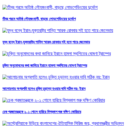
তীব্র গরমে অতিষ্ঠ লৌহজংবাসী, বাড়ছে লোডশেডিংয়ের দুর্ভোগ
যুদ্ধ বন্ধে ইরান-যুক্তরাষ্ট্র শান্তি স্মারক রোববার সই হতে পারে জেনেভায়
চুক্তি অনুমোদনের কথা জানিয়ে ইরানে হামলা স্থগিতের ঘোষণা ট্রাম্পের
আলোচনায় অগ্রগতি হলেও চুক্তি চূড়ান্ত হওয়ার দাবি সঠিক নয়: ইরান
চেক প্রজাতন্ত্রকে ২–১ গোলে হারিয়ে বিশ্বকাপ শুরু দক্ষিণ কোরিয়ার