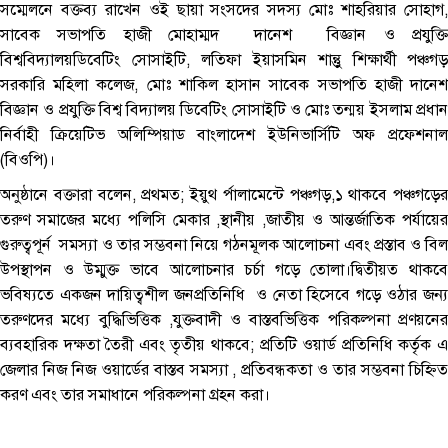
সম্মেলনে বক্তব্য রাখেন ওই ছায়া সংসদের সদস্য মোঃ শাহরিয়ার সোহাগ,
সাবেক সভাপতি হাজী মোহাম্মদ দানেশ বিজ্ঞান ও প্রযুক্তি
বিশ্ববিদ্যালয়ডিবেটিং সোসাইটি, লতিফা ইয়াসমিন শান্তুু শিক্ষার্থী পঞ্চগড়
সরকারি মহিলা কলেজ, মোঃ শাকিল হাসান সাবেক সভাপতি হাজী দানেশ
বিজ্ঞান ও প্রযুক্তি বিশ্ব বিদ্যালয় ডিবেটিং সোসাইটি ও মোঃ তন্ময় ইসলাম প্রধান
নির্বাহী ক্রিয়েটিভ অলিম্পিয়াড বাংলাদেশ ইউনিভার্সিটি অফ প্রফেশনাল
(বিওপি)।
অনুষ্ঠানে বক্তারা বলেন, প্রথমত; ইয়ুথ র্পালামেন্টে পঞ্চগড়,১ থাকবে পঞ্চগড়ের
তরুণ সমাজের মধ্যে পলিসি মেকার ,স্থানীয় ,জাতীয় ও আন্তর্জাতিক পর্যায়ের
গুরুত্বপূর্ন সমস্যা ও তার সম্ভবনা নিয়ে গঠনমূলক আলোচনা এবং প্রস্তাব ও বিল
উপস্থাপন ও উম্মুক্ত ভাবে আলোচনার চর্চা গড়ে তোলা।দ্বিতীয়ত থাকবে
ভবিষ্যতে একজন দায়িত্বশীল জনপ্রতিনিধি ও নেতা হিসেবে গড়ে ওঠার জন্য
তরুণদের মধ্যে বুদ্ধিভিত্তিক ,যুক্তবাদী ও বাস্তবভিত্তিক পরিকল্পনা প্রণয়নের
ব্যবহারিক দক্ষতা তৈরী এবং তৃতীয় থাকবে; প্রতিটি ওয়ার্ড প্রতিনিধি কর্তৃক এ
জেলার নিজ নিজ ওয়ার্ডের বাস্তব সমস্যা , প্রতিবন্ধকতা ও তার সম্ভবনা চিহ্নিত
করণ এবং তার সমাধানে পরিকল্পনা গ্রহন করা।