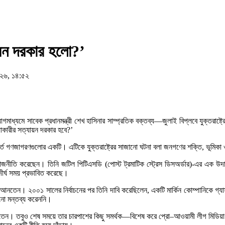
য়ন দরকার হলো?’
২৬, ১৪:৫২
্যমে সাবেক প্রধানমন্ত্রী শেখ হাসিনার সাম্প্রতিক বক্তব্য—জুলাই বিপ্লবে যুক্তরাষ্ট
কারীর সত্যায়ন দরকার হবে?’
ফূর্ত গণজাগরণগুলোর একটি। এটিকে যুক্তরাষ্ট্রের সাজানো ঘটনা বলা জনগণের শক্তি, ভূমিক
জনীতি করেছেন। তিনি জটিল পিটিএসডি (পোস্ট ট্রমাটিক স্ট্রেস ডিসঅর্ডার)-এর এক উদাহ
 দীর্ঘ সময় প্রভাবিত করেছে।
ে আনতেন। ২০০১ সালের নির্বাচনের পর তিনি দাবি করেছিলেন, একটি মার্কিন কোম্পানিকে গ্যাস
 কখনো মন্তব্য করেননি।
ড়তেন। তবুও শেষ সময়ে তার চারপাশের কিছু সমর্থক—বিশেষ করে প্রো–আওয়ামী লীগ মিডিয়