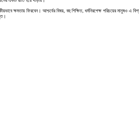
মানের একটি রীতি হয়ে দাঁড়ায়।
বে ক্ষমতায় ফিরবেন। আশ্চর্যের বিষয়, বহু শিক্ষিত, ধর্মনিরপেক্ষ পরিচয়ের মানুষও এ ব
্তুত।