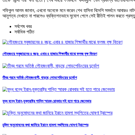
তাকে ‘জিন্দা পীর’ বলা হতো। শেষ সময়ে গণভবনে ‘কদম্বুসি’ যেন প্রকাশ্য ভালোবাসা-সম্
শফিকুল আলম জানান, এখনো অনেকে মনে করেন শেখ হাসিনা বিদেশি সমর্থনে আবারও নাটকীয়ভা
আনুগত্য দেখাতে না পারলেও ব্যক্তিগতভাবে সুযোগ পেলে সেই রীতিই পালন করতে প্রস
সর্বশেষ খবর
সর্বাধিক পঠিত
লৌহজংয়ে সবুজায়নের ৪ বছর: এবার ৪ হাজার শিক্ষার্থীর মাঝে ফলজ বৃক্ষ বিতরণ
তীব্র গরমে অতিষ্ঠ লৌহজংবাসী, বাড়ছে লোডশেডিংয়ের দুর্ভোগ
যুদ্ধ বন্ধে ইরান-যুক্তরাষ্ট্র শান্তি স্মারক রোববার সই হতে পারে জেনেভায়
চুক্তি অনুমোদনের কথা জানিয়ে ইরানে হামলা স্থগিতের ঘোষণা ট্রাম্পের