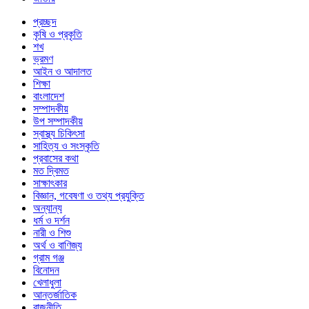
প্রচ্ছদ
কৃষি ও প্রকৃতি
শখ
ভ্রমণ
আইন ও আদালত
শিক্ষা
বাংলাদেশ
সম্পাদকীয়
উপ সম্পাদকীয়
স্বাস্থ্য চিকিৎসা
সাহিত্য ও সংস্কৃতি
প্রবাসের কথা
মত দ্বিমত
সাক্ষাৎকার
বিজ্ঞান, গবেষণা ও তথ্য প্রযুক্তি
অন্যান্য
ধর্ম ও দর্শন
নারী ও শিশু
অর্থ ও বাণিজ্য
গ্রাম গঞ্জ
বিনোদন
খেলাধুলা
আন্তর্জাতিক
রাজনীতি