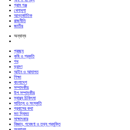
গ্রাম গঞ্জ
খেলাধুলা
আন্তর্জাতিক
রাজনীতি
জাতীয়
অন্যান্য
প্রচ্ছদ
কৃষি ও প্রকৃতি
শখ
ভ্রমণ
আইন ও আদালত
শিক্ষা
বাংলাদেশ
সম্পাদকীয়
উপ সম্পাদকীয়
স্বাস্থ্য চিকিৎসা
সাহিত্য ও সংস্কৃতি
প্রবাসের কথা
মত দ্বিমত
সাক্ষাৎকার
বিজ্ঞান, গবেষণা ও তথ্য প্রযুক্তি
অন্যান্য