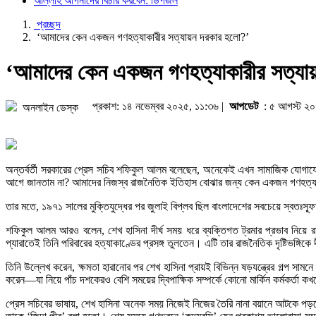
আল্লাহ আপনাদের বিচার করবেন: ডিপজল
প্রচ্ছদ
‘আমাদের কেন একজন গণহত্যাকারীর সত্যায়ন দরকার হলো?’
‘আমাদের কেন একজন গণহত্যাকারীর সত্যা
প্রকাশ: ১৪ নভেম্বর ২০২৫, ১১:৩৬ |
আপডেট
: ৫ আগস্ট ২০
অনলাইন ডেস্ক
অন্তর্বর্তী সরকারের প্রেস সচিব শফিকুল আলম বলেছেন, অনেকেই এখন সামাজিক যোগাযোগমাধ
আগে জানতাম না? আমাদের নিজস্ব রাজনৈতিক ইতিহাস বোঝার জন্য কেন একজন গণহত্যা
তার মতে, ১৯৭১ সালের মুক্তিযুদ্ধের পর জুলাই বিপ্লব ছিল বাংলাদেশের সবচেয়ে স্বতঃস্
শফিকুল আলম আরও বলেন, শেখ হাসিনা দীর্ঘ সময় ধরে ব্যক্তিগত ট্রমার প্রভাব নিয়ে রা
প্যারাতেই তিনি পরিবারের হত্যাকাণ্ডের প্রসঙ্গ তুলতেন। এটি তার রাজনৈতিক দৃষ্টিভঙ্গিকে
তিনি উল্লেখ করেন, ক্ষমতা হারানোর পর শেখ হাসিনা প্রায়ই বিভিন্ন ষড়যন্ত্রের গল্প সামন
করেন—যা নিয়ে পাঁচ দশকেরও বেশি সময়ের দ্বিপাক্ষিক সম্পর্কে কোনো মার্কিন কর্মকর্তা
প্রেস সচিবের ভাষায়, শেখ হাসিনা অনেক সময় নিজেই নিজের তৈরি নানা বয়ানে আটকে প