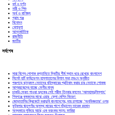
ধর্ম ও দর্শন
নারী ও শিশু
অর্থ ও বাণিজ্য
গ্রাম গঞ্জ
বিনোদন
খেলাধুলা
আন্তর্জাতিক
রাজনীতি
জাতীয়
সর্বশেষ
সারা বিশ্বে পোশাক রপ্তানিতে দ্বিতীয় শীর্ষ স্থান ধরে রেখেছে বাংলাদেশ
সিলেট হার্ট ফাউন্ডেশন হাসপাতালের বিশাল সভা লন্ড‌নে অনুষ্ঠিত
পঞ্চগড়ে ছাত্রদল নেতাদের বহিস্কারের প্রতিবাদ করায় চার নেতাকে শোকজ
আশ্রয়কেন্দ্রে যাচ্ছে ফেনীর মানুষ
চাকরি ফেরত পাওয়া দুদকের সেই শরীফ তিনবার বললেন ‘আলহামদুলিল্লাহ’
শিবগঞ্জে কৃষকদের মাঝে এয়ার ফ্লো মেশিন বিতরণ
জোড়াতালির ক্রিকেটে ভরাডুবি বাংলাদেশের, দায় চাপাচ্ছে ‘অনভিজ্ঞতার’ ওপর
ফুটবলার ঋতুপর্ণার অসুস্থ মায়ের পাশে দাঁড়ালেন তারেক রহমান
অন্ধকারে লুকিয়ে আছে এক ভয়ংকর সত্য: ফারিয়া