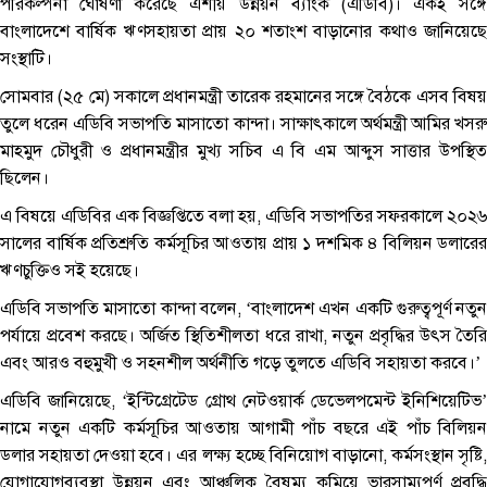
পরিকল্পনা ঘোষণা করেছে এশীয় উন্নয়ন ব্যাংক (এডিবি)। একই সঙ্গে
বাংলাদেশে বার্ষিক ঋণসহায়তা প্রায় ২০ শতাংশ বাড়ানোর কথাও জানিয়েছে
সংস্থাটি।
সোমবার (২৫ মে) সকালে প্রধানমন্ত্রী তারেক রহমানের সঙ্গে বৈঠকে এসব বিষয়
তুলে ধরেন এডিবি সভাপতি মাসাতো কান্দা। সাক্ষাৎকালে অর্থমন্ত্রী আমির খসরু
মাহমুদ চৌধুরী ও প্রধানমন্ত্রীর মুখ্য সচিব এ বি এম আব্দুস সাত্তার উপস্থিত
ছিলেন।
এ বিষয়ে এডিবির এক বিজ্ঞপ্তিতে বলা হয়, এডিবি সভাপতির সফরকালে ২০২৬
সালের বার্ষিক প্রতিশ্রুতি কর্মসূচির আওতায় প্রায় ১ দশমিক ৪ বিলিয়ন ডলারের
ঋণচুক্তিও সই হয়েছে।
এডিবি সভাপতি মাসাতো কান্দা বলেন, ‘বাংলাদেশ এখন একটি গুরুত্বপূর্ণ নতুন
পর্যায়ে প্রবেশ করছে। অর্জিত স্থিতিশীলতা ধরে রাখা, নতুন প্রবৃদ্ধির উৎস তৈরি
এবং আরও বহুমুখী ও সহনশীল অর্থনীতি গড়ে তুলতে এডিবি সহায়তা করবে।’
এডিবি জানিয়েছে, ‘ইন্টিগ্রেটেড গ্রোথ নেটওয়ার্ক ডেভেলপমেন্ট ইনিশিয়েটিভ’
নামে নতুন একটি কর্মসূচির আওতায় আগামী পাঁচ বছরে এই পাঁচ বিলিয়ন
ডলার সহায়তা দেওয়া হবে। এর লক্ষ্য হচ্ছে বিনিয়োগ বাড়ানো, কর্মসংস্থান সৃষ্টি,
যোগাযোগব্যবস্থা উন্নয়ন এবং আঞ্চলিক বৈষম্য কমিয়ে ভারসাম্যপূর্ণ প্রবৃদ্ধি