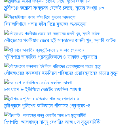
মুন্সীগঞ্জে করোনা সংক্রমন বেড়েই চলছে, মৃতের সংখ্যা ৮০
সিরাজদিখানে গলায় ফাঁস দিয়ে যুবকের আত্মহত্যা
লৌহজংয়ে পরকীয়ার জেরে দুই সন্তানের জননী খুন, স্বামী আটক
শ্রীনগরে ডাকাতির প্রস্তুতিকালে ৪ ডাকাত গ্রেফতার
লৌহজংয়ের কনকসার ইউনিয়ন পরিষদের চেয়ারম্যানের মায়ের মৃত্যু
৮ম ধাপে ৮ ইউপিতে ভোটের তফসিল ঘোষণা
নন্দীগ্রামে পুলিশের অভিযানে গাঁজাসহ গ্রেপ্তার-৪
শিল্পপতি আলহাজ্ব নান্নু বেপারির আজ ৮ম মৃত্যুবার্ষিকী