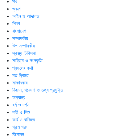
শখ
ভ্রমণ
আইন ও আদালত
শিক্ষা
বাংলাদেশ
সম্পাদকীয়
উপ সম্পাদকীয়
স্বাস্থ্য চিকিৎসা
সাহিত্য ও সংস্কৃতি
প্রবাসের কথা
মত দ্বিমত
সাক্ষাৎকার
বিজ্ঞান, গবেষণা ও তথ্য প্রযুক্তি
অন্যান্য
ধর্ম ও দর্শন
নারী ও শিশু
অর্থ ও বাণিজ্য
গ্রাম গঞ্জ
বিনোদন