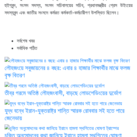
হুইপবৃন্দ, সংসদ সদস্য, সংসদ সচিবালয়ের সচিব, প্রধানমন্ত্রীর প্রেস উইংয়ের
সদস্যবৃন্দ এবং জাতীয় সংসদে কর্মরত কর্মকর্তা-কর্মচারীগণ উপস্থিত ছিলেন।
সর্বশেষ খবর
সর্বাধিক পঠিত
লৌহজংয়ে সবুজায়নের ৪ বছর: এবার ৪ হাজার শিক্ষার্থীর মাঝে ফলজ
বৃক্ষ বিতরণ
তীব্র গরমে অতিষ্ঠ লৌহজংবাসী, বাড়ছে লোডশেডিংয়ের দুর্ভোগ
যুদ্ধ বন্ধে ইরান-যুক্তরাষ্ট্র শান্তি স্মারক রোববার সই হতে পারে
জেনেভায়
চুক্তি অনুমোদনের কথা জানিয়ে ইরানে হামলা স্থগিতের ঘোষণা