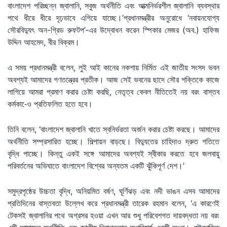
বাংলাদেশ পরিচ্ছন্ন জ্বালানি, সবুজ অর্থনীতি এবং আত্মনির্ভরশীল জ্বালানি ব্যবস্থার
পথে ধীরে ধীরে দৃঢ়ভাবে এগিয়ে যাচ্ছে।’প্রধানমন্ত্রীর অনুরোধে ‘নবায়নযোগ্য
সৌরবিদ্যুৎ অন-গ্রিড রুফটপ’-এর উদ্বোধন করেন স্পিকার মেজর (অব.) হাফিজ
উদ্দিন আহমেদ, বীর বিক্রম।
এ সময় প্রধানমন্ত্রী বলেন, লুই আই কানের নকশায় নির্মিত এই জাতীয় সংসদ ভবন
অবশ্যই আমাদের গণতন্ত্রের প্রতীক। আজ সেই ভবনের ছাদে সৌর শক্তিকে কাজে
লাগিয়ে আমরা প্রমাণ করার চেষ্টা করছি, নেতৃত্ব কেবল নীতিতেই নয় বরং বাস্তব
কর্মকা-েও প্রতিফলিত হতে হবে।
তিনি বলেন, ‘বাংলাদেশ জ্বালানি খাতে স্বনির্ভরতা অর্জন করার চেষ্টা করছে। আমাদের
অর্থনীতি সম্প্রসারিত হচ্ছে। শিল্পায়ন বাড়ছে। বিদ্যুতের চাহিদাও দ্রুত গতিতে
বৃদ্ধি পাচ্ছে। কিন্তু একই সঙ্গে আমাদের অবশ্যই স্বীকার করতে হবে জলবায়ু
পরিবর্তনের অভিঘাতে বাংলাদেশ বিশ্বের অন্যতম একটি ঝুঁকিপূর্ণ দেশ।’
সমুদ্রপৃষ্ঠের উচ্চতা বৃদ্ধি, অনিয়মিত বর্ষণ, ঘূর্ণিঝড় এবং নদী ভাঙন এসব আমাদের
প্রতিদিনের বাস্তবতা উল্লেখ করে প্রধানমন্ত্রী তারেক রহমান বলেন, ‘এ কারণেই
টেকসই জ্বালানির পথে অগ্রসর হওয়া এখন আর শুধু পরিবেশগত দায়বদ্ধতা নয় বরং