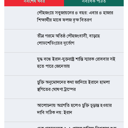
সর্বশেষ খবর
সর্বাধিক পঠিত
লৌহজংয়ে সবুজায়নের ৪ বছর: এবার ৪ হাজার
শিক্ষার্থীর মাঝে ফলজ বৃক্ষ বিতরণ
তীব্র গরমে অতিষ্ঠ লৌহজংবাসী, বাড়ছে
লোডশেডিংয়ের দুর্ভোগ
যুদ্ধ বন্ধে ইরান-যুক্তরাষ্ট্র শান্তি স্মারক রোববার সই
হতে পারে জেনেভায়
চুক্তি অনুমোদনের কথা জানিয়ে ইরানে হামলা
স্থগিতের ঘোষণা ট্রাম্পের
আলোচনায় অগ্রগতি হলেও চুক্তি চূড়ান্ত হওয়ার
দাবি সঠিক নয়: ইরান