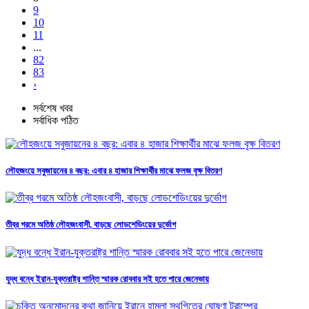
9
10
11
...
82
83
›
সর্বশেষ খবর
সর্বাধিক পঠিত
লৌহজংয়ে সবুজায়নের ৪ বছর: এবার ৪ হাজার শিক্ষার্থীর মাঝে ফলজ বৃক্ষ বিতরণ
তীব্র গরমে অতিষ্ঠ লৌহজংবাসী, বাড়ছে লোডশেডিংয়ের দুর্ভোগ
যুদ্ধ বন্ধে ইরান-যুক্তরাষ্ট্র শান্তি স্মারক রোববার সই হতে পারে জেনেভায়