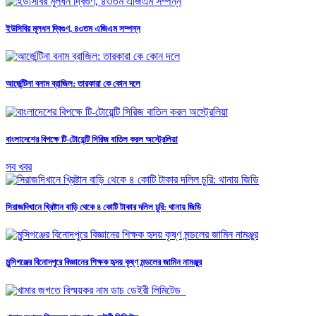
ইউসিবির মূলধন দ্বিগুণ, ৪৩তম এজিএম সম্পন্ন
আর্জেন্টিনা বনাম ব্রাজিল: তারকারা কে কোন দলে
বাংলাদেশের বিপক্ষে টি-টোয়েন্টি সিরিজ বাতিল করল অস্ট্রেলিয়া
সব খবর
সিরাজদিখানে খ্রিষ্টান বাড়ি থেকে ৪ কোটি টাকার দলিল চুরি: থানায় জিডি
মুন্সিগঞ্জের বিনোদপুরে বিজ্ঞানের শিক্ষক হৃদয় কৃষ্ণ মন্ডলের জামিন নামঞ্জুর