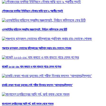
লৌহজংয়ের হলদিয়া ইউনিয়নে নৌকার মাঝি হতে ৯ প্রার্থীর লড়াই
এনআইডির দায়িত্বে স্বরাষ্ট্র মন্ত্রণালয়ই, নির্বাচন কমিশনকে ফের চিঠি
পঞ্চগড়ে ছাত্রদল নেতাদের বহিস্কারের প্রতিবাদ করায় চার নেতাকে শোকজ
বাজেট ২০২৫-২৬: দাম কমতে ও দাম বাড়তে পারে যেসব পণ্যের
চাকরি ফেরত পাওয়া দুদকের সেই শরীফ তিনবার বললেন ‘আলহামদুলিল্লাহ’
বাংলাদেশ চলচ্চিত্রের আদি পর্ব, ঝর্না বসাক থেকে শবনম