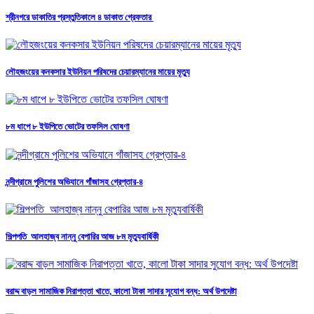
শ্রীনগরে ডাকাতির প্রস্তুতিকালে ৪ ডাকাত গ্রেফতার
লৌহজংয়ের কনকসার ইউনিয়ন পরিষদের চেয়ারম্যানের মায়ের মৃত্যু
৮ম ধাপে ৮ ইউপিতে ভোটের তফসিল ঘোষণা
নন্দীগ্রামে পুলিশের অভিযানে গাঁজাসহ গ্রেপ্তার-৪
শিল্পপতি আলহাজ্ব নান্নু বেপারির আজ ৮ম মৃত্যুবার্ষিকী
বরাদ্দ বাড়ল সামাজিক নিরাপত্তা খাতে, কালো টাকা সাদার সুযোগ বন্ধ: অর্থ উপদেষ্টা