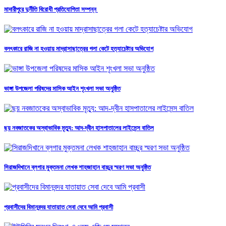
মাদারীপুরে দুর্নীতি বিরোধী প্রতিযোগিতা সম্পন্ন
বলৎকারে রাজি না হওয়ায় মাদ্রাসাছাত্রের গলা কেটে হত্যাচেষ্টার অভিযোগ
ভাঙ্গা উপজেলা পরিষদের মাসিক আইন শৃংখলা সভা অনুষ্ঠিত
ছয় নবজাতকের অস্বাভাবিক মৃত্যু: আদ-দ্বীন হাসপাতালের লাইসেন্স বাতিল
সিরাজদিখানে ব্লগার মুক্তমনা লেখক শাহজাহান বাচ্চুর স্মরণ সভা অনুষ্ঠিত
প্রবাসীদের বিমানবন্দর যাতায়াত সেবা দেবে আমি প্রবাসী