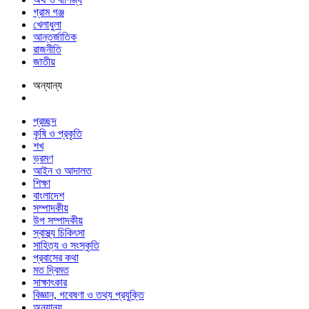
গ্রাম গঞ্জ
খেলাধুলা
আন্তর্জাতিক
রাজনীতি
জাতীয়
অন্যান্য
প্রচ্ছদ
কৃষি ও প্রকৃতি
শখ
ভ্রমণ
আইন ও আদালত
শিক্ষা
বাংলাদেশ
সম্পাদকীয়
উপ সম্পাদকীয়
স্বাস্থ্য চিকিৎসা
সাহিত্য ও সংস্কৃতি
প্রবাসের কথা
মত দ্বিমত
সাক্ষাৎকার
বিজ্ঞান, গবেষণা ও তথ্য প্রযুক্তি
অন্যান্য