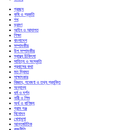
প্রচ্ছদ
কৃষি ও প্রকৃতি
শখ
ভ্রমণ
আইন ও আদালত
শিক্ষা
বাংলাদেশ
সম্পাদকীয়
উপ সম্পাদকীয়
স্বাস্থ্য চিকিৎসা
সাহিত্য ও সংস্কৃতি
প্রবাসের কথা
মত দ্বিমত
সাক্ষাৎকার
বিজ্ঞান, গবেষণা ও তথ্য প্রযুক্তি
অন্যান্য
ধর্ম ও দর্শন
নারী ও শিশু
অর্থ ও বাণিজ্য
গ্রাম গঞ্জ
বিনোদন
খেলাধুলা
আন্তর্জাতিক
রাজনীতি