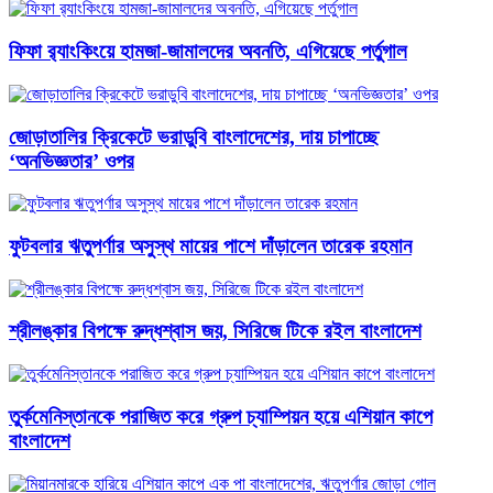
ফিফা র‍্যাংকিংয়ে হামজা-জামালদের অবনতি, এগিয়েছে পর্তুগাল
জোড়াতালির ক্রিকেটে ভরাডুবি বাংলাদেশের, দায় চাপাচ্ছে
‘অনভিজ্ঞতার’ ওপর
ফুটবলার ঋতুপর্ণার অসুস্থ মায়ের পাশে দাঁড়ালেন তারেক রহমান
শ্রীলঙ্কার বিপক্ষে রুদ্ধশ্বাস জয়, সিরিজে টিকে রইল বাংলাদেশ
তুর্কমেনিস্তানকে পরাজিত করে গ্রুপ চ্যাম্পিয়ন হয়ে এশিয়ান কাপে
বাংলাদেশ