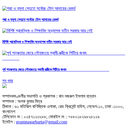
পদ্মা ও যমুনা সেতুতে সর্বোচ্চ টোল আদায়ের রেকর্ড
বিশিষ্ট প্রাবন্ধিক ও শিক্ষাবিদ অধ্যাপক যতীন সরকার আর নেই
পূর্ব শত্রুতার জেরে লৌহজংয়ে স্বামী-স্ত্রীকে পিটিয়ে জখম
সব খবর
সম্পাদকমণ্ডলীর সভাপতি ও প্রকাশক : খান নজরুল ইসলাম হান্নান
সম্পাদক : অলক কুমার মিত্র
ঠিকানা : ৬১ মতিঝিল বাণিজ্যিক এলাকা, রেড ক্রিসেন্ট হাউস, লেভেল-১০, ঢাকা -১০০০,
বাংলাদেশ
টেলিফোন নং : ০২৪৭১২৩২৮৮, মোবাইল নং : +৮৮০১৮২৯৮২৮১২৯
ইমেইল :
gramnagarbarta@gmail.com