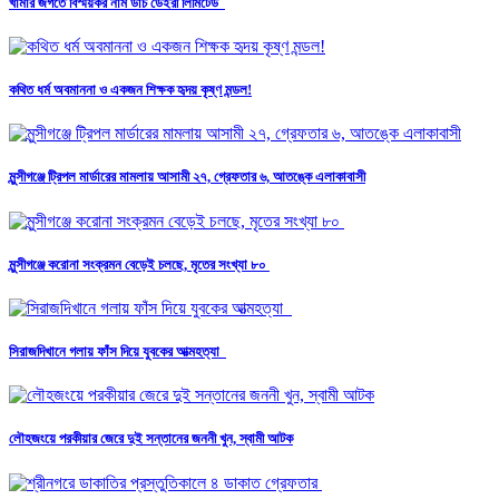
খামার জগতে বিস্ময়কর নাম ডাচ ডেইরী লিমিটেড
কথিত ধর্ম অবমাননা ও একজন শিক্ষক হৃদয় কৃষ্ণ মন্ডল!
মুন্সীগঞ্জে ট্রিপল মার্ডারের মামলায় আসামী ২৭, গ্রেফতার ৬, আতঙ্কে এলাকাবাসী
মুন্সীগঞ্জে করোনা সংক্রমন বেড়েই চলছে, মৃতের সংখ্যা ৮০
সিরাজদিখানে গলায় ফাঁস দিয়ে যুবকের আত্মহত্যা
লৌহজংয়ে পরকীয়ার জেরে দুই সন্তানের জননী খুন, স্বামী আটক