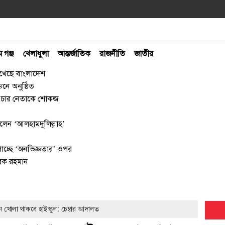
ম গঞ্জ
খেলাধুলা
আন্তর্জাতিক
রাজনীতি
জাতীয়
 রেখেছে বাংলাদেশ
নে অনুষ্ঠিত
ায় চার নেতাকে শোকজ
েন ‘আলহামদুলিল্লাহ’
াচ্ছে ‘অনভিজ্ঞতার’ ওপর
রেক রহমান
 খোলা থাকবে হাইস্কুল: চেম্বার আদালত