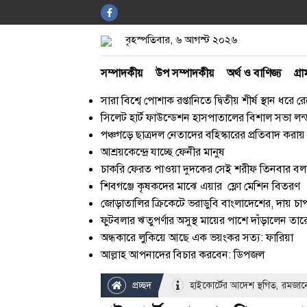
বৃহস্পতিবার, ৬ আগস্ট ২০২৬
সম্পাদকীয়
উপ সম্পাদকীয়
অর্থ ও বাণিজ্য
গ্রা
সারা বিশ্বে পোশাক রপ্তানিতে দ্বিতীয় শীর্ষ স্থান ধরে
সিলেট হার্ট ফাউন্ডেশন হাসপাতালের বিশাল সভা লন্ড‌
পঞ্চগড়ে ছাত্রদল নেতাদের বহিস্কারের প্রতিবাদ কর
আশ্রয়কেন্দ্রে যাচ্ছে ফেনীর মানুষ
চাকরি ফেরত পাওয়া দুদকের সেই শরীফ তিনবার বলল
শিবগঞ্জে কৃষকদের মাঝে এয়ার ফ্লো মেশিন বিতরণ
জোড়াতালির ক্রিকেটে ভরাডুবি বাংলাদেশের, দায় চাপ
ফুটবলার ঋতুপর্ণার অসুস্থ মায়ের পাশে দাঁড়ালেন তা
অন্ধকারে লুকিয়ে আছে এক ভয়ংকর সত্য: ফারিয়া
আল্লাহ আপনাদের বিচার করবেন: ডিপজল
প্রচ্ছদ
হাইকোর্টের আদেশ স্থগিত, রমজানে