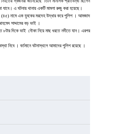
। নিহতের স্বজনরা জানিয়েছে তিনি মানসিক প্রতিবন্ধী ছিলেন
ানা যাবে। এ ঘটনায় থানায় একটি মামলা রুজু করা হয়েছে।
ী (৪৫) নামে এক যুবকের মরদেহ উদ্ধার করে পুলিশ । আমজাদ
 আহমেদ সাদ্দামের বড় ভাই ।
রাত ৮টার দিকে ভাই নৌকা নিয়ে মাছ ধরতে নদীতে যান। এরপর
স্থা নিবে । বর্তমানে ঘটনাস্থলে আমাদের পুলিশ রয়েছে ।