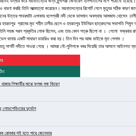
মরদেহ উদ্ধার করে ময়নাতন্তের জন্য মুন্সীগঞ্জ জেনারেল হাসপাতালের মর্গে পাঠানো হয়েছে
ও ধারণা করছি তিনি আত্মহত্যা করেছেন। ময়নাতদন্তের রিপোর্ট পেলে মৃত্যুর সঠিক কারণ জ
য়নের উত্তর পাথরঘাটা এলাকায় ধলেশ্বরী নদী থেকে ভাসমান অবস্থায় আমজাদ হোসেন ঢাল
ের হযরতপুর গ্রামের মৃত শহীদ ঢালীর ছেলে ও হযরতপুর ইউনিয়ন ছাত্রদলের সভাপতি শিমুল
তিনি সহজ সরল প্রকৃতির লোক ছিলেন, এবং তার কোন শত্রু ছিলো না । গেলো শুক্রবার 
 মডেল থানায় একটি সাধারণ ডায়রিও করা হয়। তিন দিন পর আজ ভাইকে মৃত পেলাম ।
যেহেতু লাশটি নদীতে পাওয়া গেছে । আমরা নৌ-পুলিশকে খবর দিয়েছি তার আসলে আইনগত ব্যব
বর
ঠিত
জার শিক্ষার্থীর মাঝে ফলজ বৃক্ষ বিতরণ
ছে লোডশেডিংয়ের দুর্ভোগ
 স্মারক রোববার সই হতে পারে জেনেভায়