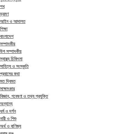
শখ
ভ্রমণ
আইন ও আদালত
শিক্ষা
বাংলাদেশ
সম্পাদকীয়
উপ সম্পাদকীয়
স্বাস্থ্য চিকিৎসা
সাহিত্য ও সংস্কৃতি
প্রবাসের কথা
মত দ্বিমত
সাক্ষাৎকার
বিজ্ঞান, গবেষণা ও তথ্য প্রযুক্তি
অন্যান্য
ধর্ম ও দর্শন
নারী ও শিশু
অর্থ ও বাণিজ্য
গ্রাম গঞ্জ