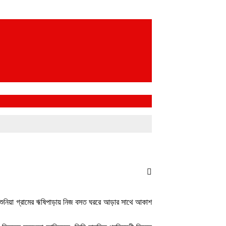
র রশুনিয়া গ্রামের ঋষিপাড়ায় নিজ বসত ঘররে আড়ার সাথে আকাশ