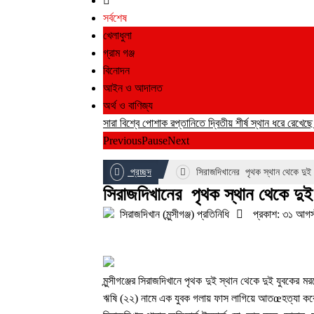
সর্বশেষ
খেলাধুলা
গ্রাম গঞ্জ
বিনোদন
আইন ও আদালত
অর্থ ও বাণিজ্য
সারা বিশ্বে পোশাক রপ্তানিতে দ্বিতীয় শীর্ষ স্থান ধরে রেখেছ
Previous
Pause
Next
প্রচ্ছদ
সিরাজদিখানের পৃথক স্থান থেকে দুই 
সিরাজদিখানের পৃথক স্থান থেকে দুই
সিরাজদিখান (মুন্সীগঞ্জ) প্রতিনিধি
প্রকাশ: ৩১ আগস
মুন্সীগঞ্জের সিরাজদিখানে পৃথক দুই স্থান থেকে দুই যুবক
ঋষি (২২) নামে এক যুবক গলায় ফাস লাগিয়ে আতœহত্যা ক