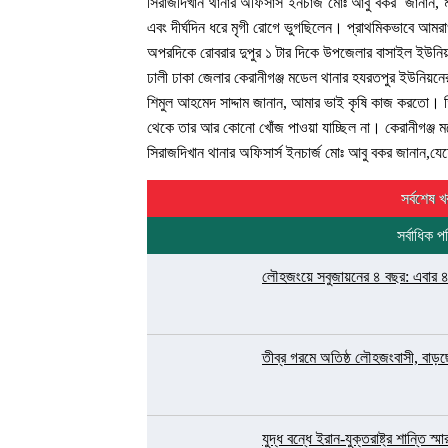
সিরাজদিখান থানার অফিসার্স ইনচার্জ মোঃ আবু বকর জানান, 
এবং দীর্ঘদিন ধরে মৃগী রোগে ভুগছিলেন। প্রাথমিকভাবে আমরা
অপরদিকে রোবরার দুপুর ১ টার দিকে উপজেলার বাসাইল ইউনি
ঢালী ঢাকা জেলার কেরানীগঞ্জ মডেল থানার হযরতপুর ইউনিয়ন
শিমুল আহমেদ সাদ্দাম জানান, আমার ভাই কৃষি কাজ করতো। 
থেকে তার আর কোনো খোঁজ পাওয়া যাচ্ছিল না। কেরানীগঞ্জ
সিরাজদিখান থানার অফিসার্স ইনচার্জ মোঃ আবু বকর জানান,
সর্বশেষ খ
সর্বাধিক প
লৌহজংয়ে সবুজায়নের ৪ বছর: এবার ৪ হা
তীব্র গরমে অতিষ্ঠ লৌহজংবাসী, বাড়
যুদ্ধ বন্ধে ইরান-যুক্তরাষ্ট্র শান্তি