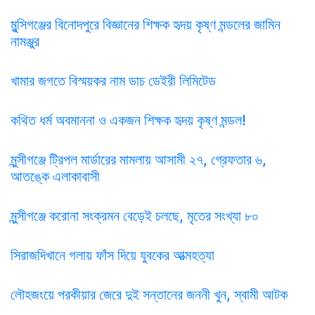
মুন্সিগঞ্জের বিনোদপুরে বিজ্ঞানের শিক্ষক হৃদয় কৃষ্ণ মন্ডলের জামিন
নামঞ্জুর
খামার জগতে বিস্ময়কর নাম ডাচ ডেইরী লিমিটেড
কথিত ধর্ম অবমাননা ও একজন শিক্ষক হৃদয় কৃষ্ণ মন্ডল!
মুন্সীগঞ্জে ট্রিপল মার্ডারের মামলায় আসামী ২৭, গ্রেফতার ৬,
আতঙ্কে এলাকাবাসী
মুন্সীগঞ্জে করোনা সংক্রমন বেড়েই চলছে, মৃতের সংখ্যা ৮০
সিরাজদিখানে গলায় ফাঁস দিয়ে যুবকের আত্মহত্যা
লৌহজংয়ে পরকীয়ার জেরে দুই সন্তানের জননী খুন, স্বামী আটক