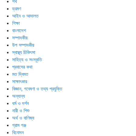
শখ
ভ্রমণ
আইন ও আদালত
শিক্ষা
বাংলাদেশ
সম্পাদকীয়
উপ সম্পাদকীয়
স্বাস্থ্য চিকিৎসা
সাহিত্য ও সংস্কৃতি
প্রবাসের কথা
মত দ্বিমত
সাক্ষাৎকার
বিজ্ঞান, গবেষণা ও তথ্য প্রযুক্তি
অন্যান্য
ধর্ম ও দর্শন
নারী ও শিশু
অর্থ ও বাণিজ্য
গ্রাম গঞ্জ
বিনোদন