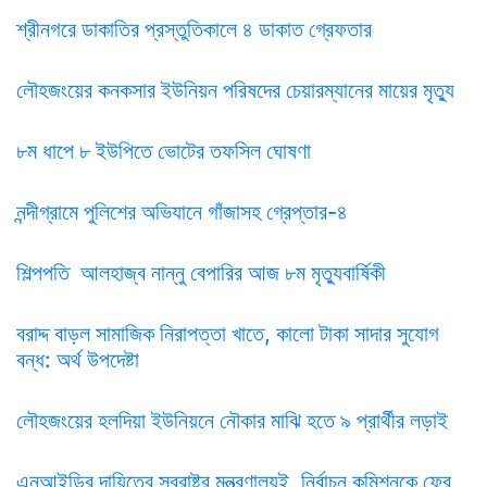
শ্রীনগরে ডাকাতির প্রস্তুতিকালে ৪ ডাকাত গ্রেফতার
লৌহজংয়ের কনকসার ইউনিয়ন পরিষদের চেয়ারম্যানের মায়ের মৃত্যু
৮ম ধাপে ৮ ইউপিতে ভোটের তফসিল ঘোষণা
নন্দীগ্রামে পুলিশের অভিযানে গাঁজাসহ গ্রেপ্তার-৪
শিল্পপতি আলহাজ্ব নান্নু বেপারির আজ ৮ম মৃত্যুবার্ষিকী
বরাদ্দ বাড়ল সামাজিক নিরাপত্তা খাতে, কালো টাকা সাদার সুযোগ
বন্ধ: অর্থ উপদেষ্টা
লৌহজংয়ের হলদিয়া ইউনিয়নে নৌকার মাঝি হতে ৯ প্রার্থীর লড়াই
এনআইডির দায়িত্বে স্বরাষ্ট্র মন্ত্রণালয়ই, নির্বাচন কমিশনকে ফের