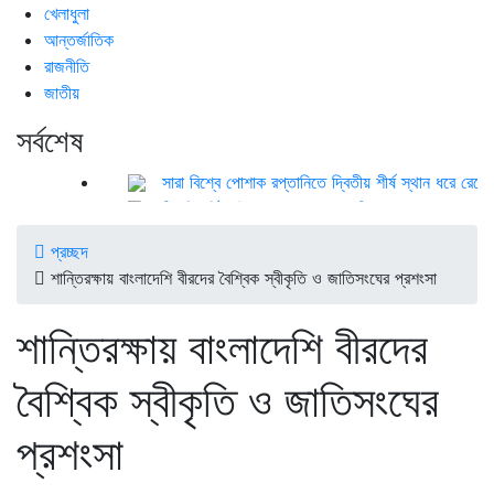
খেলাধুলা
আন্তর্জাতিক
রাজনীতি
জাতীয়
সর্বশেষ
সারা বিশ্বে পোশাক রপ্তানিতে দ্বিতীয় শীর্ষ স্থান ধরে রেখেছে 
সিলেট হার্ট ফাউন্ডেশন হাসপাতালের বিশাল সভা লন্ড‌নে অনুষ্ঠিত
পঞ্চগড়ে ছাত্রদল নেতাদের বহিস্কারের প্রতিবাদ করায় চার ন
প্রচ্ছদ
আশ্রয়কেন্দ্রে যাচ্ছে ফেনীর মানুষ
শান্তিরক্ষায় বাংলাদেশি বীরদের বৈশ্বিক স্বীকৃতি ও জাতিসংঘের প্রশংসা
চাকরি ফেরত পাওয়া দুদকের সেই শরীফ তিনবার বললেন ‘আলহামদ
শিবগঞ্জে কৃষকদের মাঝে এয়ার ফ্লো মেশিন বিতরণ
শান্তিরক্ষায় বাংলাদেশি বীরদের
জোড়াতালির ক্রিকেটে ভরাডুবি বাংলাদেশের, দায় চাপাচ্ছে ‘অনভি
ফুটবলার ঋতুপর্ণার অসুস্থ মায়ের পাশে দাঁড়ালেন তারেক রহমান
বৈশ্বিক স্বীকৃতি ও জাতিসংঘের
অন্ধকারে লুকিয়ে আছে এক ভয়ংকর সত্য: ফারিয়া
আল্লাহ আপনাদের বিচার করবেন: ডিপজল
প্রশংসা