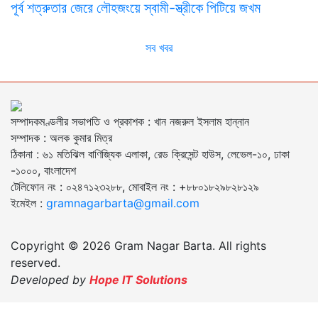
পূর্ব শত্রুতার জেরে লৌহজংয়ে স্বামী-স্ত্রীকে পিটিয়ে জখম
সব খবর
সম্পাদকমণ্ডলীর সভাপতি ও প্রকাশক : খান নজরুল ইসলাম হান্নান
সম্পাদক : অলক কুমার মিত্র
ঠিকানা : ৬১ মতিঝিল বাণিজ্যিক এলাকা, রেড ক্রিসেন্ট হাউস, লেভেল-১০, ঢাকা
-১০০০, বাংলাদেশ
টেলিফোন নং : ০২৪৭১২৩২৮৮, মোবাইল নং : +৮৮০১৮২৯৮২৮১২৯
ইমেইল :
gramnagarbarta@gmail.com
Copyright © 2026 Gram Nagar Barta. All rights
reserved.
Developed by
Hope IT Solutions