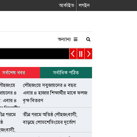
আর্কাইভ
লগইন
অন্যান্য
সর্বশেষ খবর
সর্বাধিক পঠিত
লৌহজংয়ে সবুজায়নের ৪ বছর:
এবার ৪ হাজার শিক্ষার্থীর মাঝে ফলজ
বৃক্ষ বিতরণ
তীব্র গরমে অতিষ্ঠ লৌহজংবাসী,
বাড়ছে লোডশেডিংয়ের দুর্ভোগ