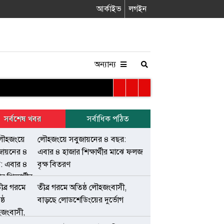
আর্কাইভ
লগইন
অন্যান্য
সর্বশেষ খবর
সর্বাধিক পঠিত
লৌহজংয়ে সবুজায়নের ৪ বছর:
এবার ৪ হাজার শিক্ষার্থীর মাঝে ফলজ
বৃক্ষ বিতরণ
তীব্র গরমে অতিষ্ঠ লৌহজংবাসী,
বাড়ছে লোডশেডিংয়ের দুর্ভোগ