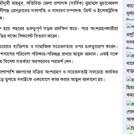
সুমী মাহবুব, অতিরিক্ত জেলা প্রশাসক (সার্বিক) মুহাম্মদ মুছাব্বেরুল
্সীগঞ্জ প্রেসক্লাবের সভাপতি ও সাধারণ সম্পাদক, প্রিন্ট ও ইলেকট্রনিক
ুষ।
শুরু হয়ে শহরের গুরুত্বপূর্ণ সড়ক প্রদক্ষিণ করে। পরে অংশগ্রহণকারীরা
দ্ধির লক্ষ্যে লিফলেট বিতরণ করেন।
্রতিরোধে ব্যক্তিগত ও সামাজিক সচেতনতার ওপর গুরুত্বারোপ করেন।
শের পরিবেশ পরিষ্কার-পরিচ্ছন্ন রাখার আহ্বান জানান। একই সঙ্গে
ে বিশেষ সতর্কতা অবলম্বনের পরামর্শ দেন।
র পাশাপাশি জনগণের সক্রিয় অংশগ্রহণ ও সচেতনতাই সবচেয়ে কার্যকর
শ গড়ে তুলতে সবাইকে একযোগে কাজ করার আহ্বান জানানো হয়।