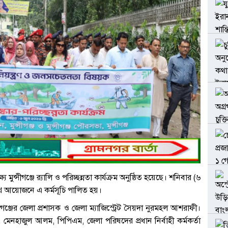
যে মুন্সীগঞ্জে র‍্যালি ও পরিচ্ছন্নতা কার্যক্রম অনুষ্ঠিত হয়েছে। শনিবার (৬
ৌথ আয়োজনে এ কর্মসূচি পালিত হয়।
সীগঞ্জের জেলা প্রশাসক ও জেলা ম্যাজিস্ট্রেট সৈয়দা নুরমহল আশরাফী।
. মেনহাজুল আলম, পিপিএম, জেলা পরিষদের প্রধান নির্বাহী কর্মকর্তা