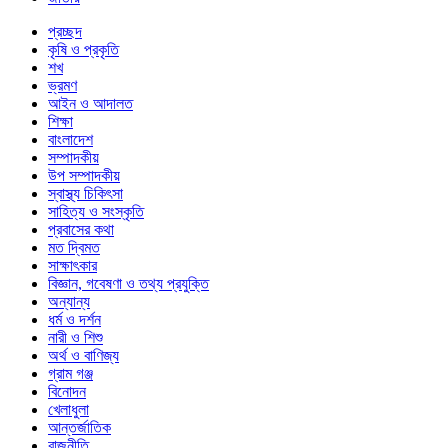
প্রচ্ছদ
কৃষি ও প্রকৃতি
শখ
ভ্রমণ
আইন ও আদালত
শিক্ষা
বাংলাদেশ
সম্পাদকীয়
উপ সম্পাদকীয়
স্বাস্থ্য চিকিৎসা
সাহিত্য ও সংস্কৃতি
প্রবাসের কথা
মত দ্বিমত
সাক্ষাৎকার
বিজ্ঞান, গবেষণা ও তথ্য প্রযুক্তি
অন্যান্য
ধর্ম ও দর্শন
নারী ও শিশু
অর্থ ও বাণিজ্য
গ্রাম গঞ্জ
বিনোদন
খেলাধুলা
আন্তর্জাতিক
রাজনীতি