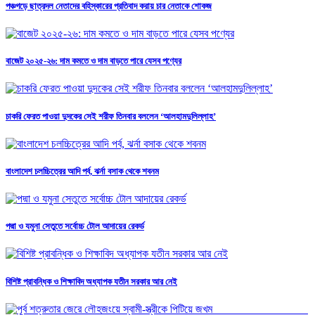
পঞ্চগড়ে ছাত্রদল নেতাদের বহিস্কারের প্রতিবাদ করায় চার নেতাকে শোকজ
বাজেট ২০২৫-২৬: দাম কমতে ও দাম বাড়তে পারে যেসব পণ্যের
চাকরি ফেরত পাওয়া দুদকের সেই শরীফ তিনবার বললেন ‘আলহামদুলিল্লাহ’
বাংলাদেশ চলচ্চিত্রের আদি পর্ব, ঝর্না বসাক থেকে শবনম
পদ্মা ও যমুনা সেতুতে সর্বোচ্চ টোল আদায়ের রেকর্ড
বিশিষ্ট প্রাবন্ধিক ও শিক্ষাবিদ অধ্যাপক যতীন সরকার আর নেই