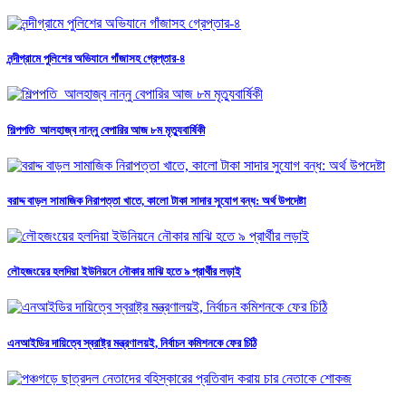
নন্দীগ্রামে পুলিশের অভিযানে গাঁজাসহ গ্রেপ্তার-৪
শিল্পপতি আলহাজ্ব নান্নু বেপারির আজ ৮ম মৃত্যুবার্ষিকী
বরাদ্দ বাড়ল সামাজিক নিরাপত্তা খাতে, কালো টাকা সাদার সুযোগ বন্ধ: অর্থ উপদেষ্টা
লৌহজংয়ের হলদিয়া ইউনিয়নে নৌকার মাঝি হতে ৯ প্রার্থীর লড়াই
এনআইডির দায়িত্বে স্বরাষ্ট্র মন্ত্রণালয়ই, নির্বাচন কমিশনকে ফের চিঠি