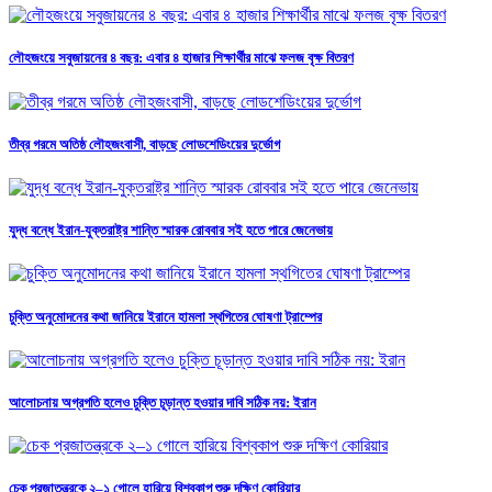
লৌহজংয়ে সবুজায়নের ৪ বছর: এবার ৪ হাজার শিক্ষার্থীর মাঝে ফলজ বৃক্ষ বিতরণ
তীব্র গরমে অতিষ্ঠ লৌহজংবাসী, বাড়ছে লোডশেডিংয়ের দুর্ভোগ
যুদ্ধ বন্ধে ইরান-যুক্তরাষ্ট্র শান্তি স্মারক রোববার সই হতে পারে জেনেভায়
চুক্তি অনুমোদনের কথা জানিয়ে ইরানে হামলা স্থগিতের ঘোষণা ট্রাম্পের
আলোচনায় অগ্রগতি হলেও চুক্তি চূড়ান্ত হওয়ার দাবি সঠিক নয়: ইরান
চেক প্রজাতন্ত্রকে ২–১ গোলে হারিয়ে বিশ্বকাপ শুরু দক্ষিণ কোরিয়ার