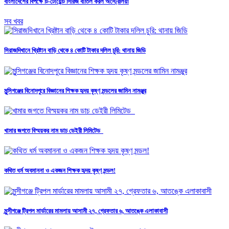
বাংলাদেশের বিপক্ষে টি-টোয়েন্টি সিরিজ বাতিল করল অস্ট্রেলিয়া
সব খবর
সিরাজদিখানে খ্রিষ্টান বাড়ি থেকে ৪ কোটি টাকার দলিল চুরি: থানায় জিডি
মুন্সিগঞ্জের বিনোদপুরে বিজ্ঞানের শিক্ষক হৃদয় কৃষ্ণ মন্ডলের জামিন নামঞ্জুর
খামার জগতে বিস্ময়কর নাম ডাচ ডেইরী লিমিটেড
কথিত ধর্ম অবমাননা ও একজন শিক্ষক হৃদয় কৃষ্ণ মন্ডল!
মুন্সীগঞ্জে ট্রিপল মার্ডারের মামলায় আসামী ২৭, গ্রেফতার ৬, আতঙ্কে এলাকাবাসী