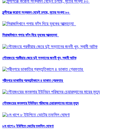
মুন্সীগঞ্জে করোনা সংক্রমন বেড়েই চলছে, মৃতের সংখ্যা ৮০
সিরাজদিখানে গলায় ফাঁস দিয়ে যুবকের আত্মহত্যা
লৌহজংয়ে পরকীয়ার জেরে দুই সন্তানের জননী খুন, স্বামী আটক
শ্রীনগরে ডাকাতির প্রস্তুতিকালে ৪ ডাকাত গ্রেফতার
লৌহজংয়ের কনকসার ইউনিয়ন পরিষদের চেয়ারম্যানের মায়ের মৃত্যু
৮ম ধাপে ৮ ইউপিতে ভোটের তফসিল ঘোষণা