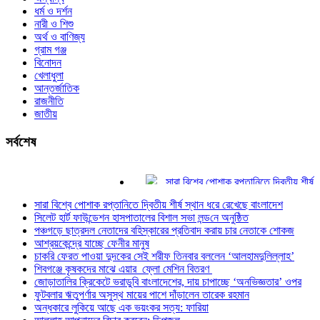
ধর্ম ও দর্শন
নারী ও শিশু
অর্থ ও বাণিজ্য
গ্রাম গঞ্জ
বিনোদন
খেলাধুলা
আন্তর্জাতিক
রাজনীতি
জাতীয়
সর্বশেষ
সারা বিশ্বে পোশাক রপ্তানিতে দ্বিতীয় শীর্ষ স্থা
সিলেট হার্ট ফাউন্ডেশন হাসপাতালের বিশাল সভা লন্ড
সারা বিশ্বে পোশাক রপ্তানিতে দ্বিতীয় শীর্ষ স্থান ধরে রেখেছে বাংলাদেশ
পঞ্চগড়ে ছাত্রদল নেতাদের বহিস্কারের প্রতিবা
সিলেট হার্ট ফাউন্ডেশন হাসপাতালের বিশাল সভা লন্ড‌নে অনুষ্ঠিত
আশ্রয়কেন্দ্রে যাচ্ছে ফেনীর মানুষ
পঞ্চগড়ে ছাত্রদল নেতাদের বহিস্কারের প্রতিবাদ করায় চার নেতাকে শোকজ
চাকরি ফেরত পাওয়া দুদকের সেই শরীফ তিনবার ব
আশ্রয়কেন্দ্রে যাচ্ছে ফেনীর মানুষ
শিবগঞ্জে কৃষকদের মাঝে এয়ার ফ্লো মেশিন বিত
চাকরি ফেরত পাওয়া দুদকের সেই শরীফ তিনবার বললেন ‘আলহামদুলিল্লাহ’
জোড়াতালির ক্রিকেটে ভরাডুবি বাংলাদেশের, দায় 
শিবগঞ্জে কৃষকদের মাঝে এয়ার ফ্লো মেশিন বিতরণ
জোড়াতালির ক্রিকেটে ভরাডুবি বাংলাদেশের, দায় চাপাচ্ছে ‘অনভিজ্ঞতার’ ওপর
ফুটবলার ঋতুপর্ণার অসুস্থ মায়ের পাশে দাঁড়ালেন
ফুটবলার ঋতুপর্ণার অসুস্থ মায়ের পাশে দাঁড়ালেন তারেক রহমান
অন্ধকারে লুকিয়ে আছে এক ভয়ংকর সত্য: ফারিয়
অন্ধকারে লুকিয়ে আছে এক ভয়ংকর সত্য: ফারিয়া
আল্লাহ আপনাদের বিচার করবেন: ডিপজল