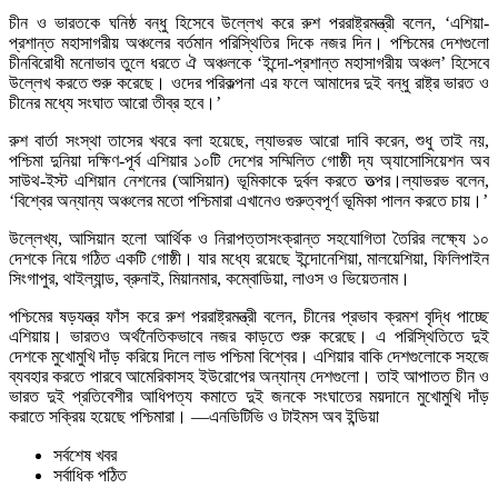
চীন ও ভারতকে ঘনিষ্ঠ বন্ধু হিসেবে উল্লেখ করে রুশ পররাষ্ট্রমন্ত্রী বলেন, ‘এশিয়া-
প্রশান্ত মহাসাগরীয় অঞ্চলের বর্তমান পরিস্থিতির দিকে নজর দিন। পশ্চিমের দেশগুলো
চীনবিরোধী মনোভাব তুলে ধরতে ঐ অঞ্চলকে ‘ইন্দো-প্রশান্ত মহাসাগরীয় অঞ্চল’ হিসেবে
উল্লেখ করতে শুরু করেছে। ওদের পরিকল্পনা এর ফলে আমাদের দুই বন্ধু রাষ্ট্র ভারত ও
চীনের মধ্যে সংঘাত আরো তীব্র হবে।’
রুশ বার্তা সংস্থা তাসের খবরে বলা হয়েছে, ল্যাভরভ আরো দাবি করেন, শুধু তাই নয়,
পশ্চিমা দুনিয়া দক্ষিণ-পূর্ব এশিয়ার ১০টি দেশের সম্মিলিত গোষ্ঠী দ্য অ্যাসোসিয়েশন অব
সাউথ-ইস্ট এশিয়ান নেশনের (আসিয়ান) ভূমিকাকে দুর্বল করতে তত্পর।ল্যাভরভ বলেন,
‘বিশ্বের অন্যান্য অঞ্চলের মতো পশ্চিমারা এখানেও গুরুত্বপূর্ণ ভূমিকা পালন করতে চায়।’
উল্লেখ্য, আসিয়ান হলো আর্থিক ও নিরাপত্তাসংক্রান্ত সহযোগিতা তৈরির লক্ষ্যে ১০
দেশকে নিয়ে গঠিত একটি গোষ্ঠী। যার মধ্যে রয়েছে ইন্দোনেশিয়া, মালয়েশিয়া, ফিলিপাইন
সিংগাপুর, থাইল্যান্ড, ব্রুনাই, মিয়ানমার, কম্বোডিয়া, লাওস ও ভিয়েতনাম।
পশ্চিমের ষড়যন্ত্র ফাঁস করে রুশ পররাষ্ট্রমন্ত্রী বলেন, চীনের প্রভাব ক্রমশ বৃদ্ধি পাচ্ছে
এশিয়ায়। ভারতও অর্থনৈতিকভাবে নজর কাড়তে শুরু করেছে। এ পরিস্থিতিতে দুই
দেশকে মুখোমুখি দাঁড় করিয়ে দিলে লাভ পশ্চিমা বিশ্বের। এশিয়ার বাকি দেশগুলোকে সহজে
ব্যবহার করতে পারবে আমেরিকাসহ ইউরোপের অন্যান্য দেশগুলো। তাই আপাতত চীন ও
ভারত দুই প্রতিবেশীর আধিপত্য কমাতে দুই জনকে সংঘাতের ময়দানে মুখোমুখি দাঁড়
করাতে সক্রিয় হয়েছে পশ্চিমারা। —এনডিটিভি ও টাইমস অব ইন্ডিয়া
সর্বশেষ খবর
সর্বাধিক পঠিত