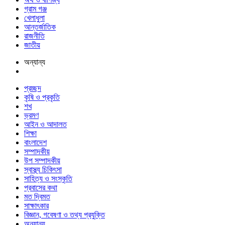
গ্রাম গঞ্জ
খেলাধুলা
আন্তর্জাতিক
রাজনীতি
জাতীয়
অন্যান্য
প্রচ্ছদ
কৃষি ও প্রকৃতি
শখ
ভ্রমণ
আইন ও আদালত
শিক্ষা
বাংলাদেশ
সম্পাদকীয়
উপ সম্পাদকীয়
স্বাস্থ্য চিকিৎসা
সাহিত্য ও সংস্কৃতি
প্রবাসের কথা
মত দ্বিমত
সাক্ষাৎকার
বিজ্ঞান, গবেষণা ও তথ্য প্রযুক্তি
অন্যান্য