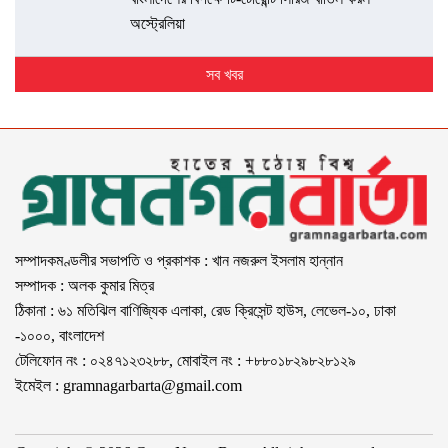
অস্ট্রেলিয়া
সব খবর
সম্পাদকমণ্ডলীর সভাপতি ও প্রকাশক : খান নজরুল ইসলাম হান্নান
সম্পাদক : অলক কুমার মিত্র
ঠিকানা : ৬১ মতিঝিল বাণিজ্যিক এলাকা, রেড ক্রিসেন্ট হাউস, লেভেল-১০, ঢাকা
-১০০০, বাংলাদেশ
টেলিফোন নং : ০২৪৭১২৩২৮৮, মোবাইল নং : +৮৮০১৮২৯৮২৮১২৯
ইমেইল :
gramnagarbarta@gmail.com