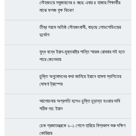
লৌহজংয়ে সবুজায়নের ৪ বছর: এবার ৪ হাজার শিক্ষার্থীর
মাঝে ফলজ বৃক্ষ বিতরণ
তীব্র গরমে অতিষ্ঠ লৌহজংবাসী, বাড়ছে লোডশেডিংয়ের
দুর্ভোগ
যুদ্ধ বন্ধে ইরান-যুক্তরাষ্ট্র শান্তি স্মারক রোববার সই হতে
পারে জেনেভায়
চুক্তি অনুমোদনের কথা জানিয়ে ইরানে হামলা স্থগিতের
ঘোষণা ট্রাম্পের
আলোচনায় অগ্রগতি হলেও চুক্তি চূড়ান্ত হওয়ার দাবি
সঠিক নয়: ইরান
চেক প্রজাতন্ত্রকে ২–১ গোলে হারিয়ে বিশ্বকাপ শুরু দক্ষিণ
কোরিয়ার