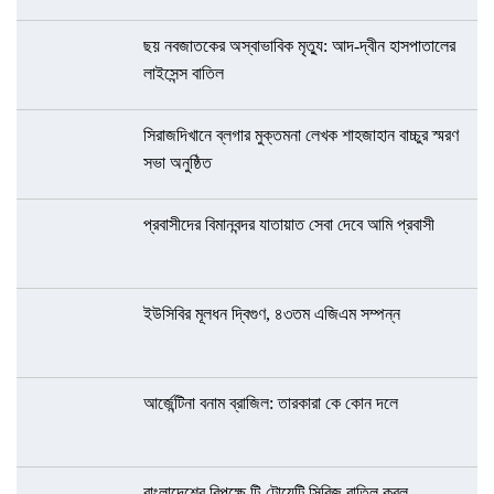
ছয় নবজাতকের অস্বাভাবিক মৃত্যু: আদ-দ্বীন হাসপাতালের
লাইসেন্স বাতিল
সিরাজদিখানে ব্লগার মুক্তমনা লেখক শাহজাহান বাচ্চুর স্মরণ
সভা অনুষ্ঠিত
প্রবাসীদের বিমানবন্দর যাতায়াত সেবা দেবে আমি প্রবাসী
ইউসিবির মূলধন দ্বিগুণ, ৪৩তম এজিএম সম্পন্ন
আর্জেন্টিনা বনাম ব্রাজিল: তারকারা কে কোন দলে
বাংলাদেশের বিপক্ষে টি-টোয়েন্টি সিরিজ বাতিল করল