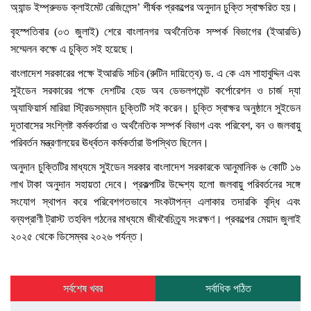
অ্যান্ড ইম্প্রুভড ক্লাইমেট রেজিলেন্স’ শীর্ষক প্রকল্পের অনুদান চুক্তি স্বাক্ষরিত হয়।
বৃহস্পতিবার (০৩ জুলাই) শেরে বাংলানগর অর্থনৈতিক সম্পর্ক বিভাগের (ইআরডি)
সম্মেলন কক্ষে এ চুক্তি সই হয়েছে।
বাংলাদেশ সরকারের পক্ষে ইআরডি সচিব (রুটিন দায়িত্বে) ড. এ কে এম শাহাবুদ্দিন এবং
সুইডেন সরকারের পক্ষে দেশটির হেড অব ডেভলপমেন্ট কর্পোরেশন ও চার্জ দ্যা
অ্যাফিয়ার্স মারিয়া স্ট্রিডসম্যান চুক্তিটি সই করেন। চুক্তি স্বাক্ষর অনুষ্ঠানে সুইডেন
দূতাবাসের সংশ্লিষ্ট কর্মকর্তারা ও অর্থনৈতিক সম্পর্ক বিভাগ এবং পরিবেশ, বন ও জলবায়ু
পরিবর্তন মন্ত্রণালয়ের ঊর্ধ্বতন কর্মকর্তারা উপস্থিত ছিলেন।
অনুদান চুক্তিটির মাধ্যমে সুইডেন সরকার বাংলাদেশ সরকারকে আনুমানিক ৬ কোটি ১৬
লাখ টাকা অনুদান সহায়তা দেবে। প্রকল্পটির উদ্দেশ্য হলো জলবায়ু পরিবর্তনের সঙ্গে
সংযোগ স্থাপন করে পরিবেশগতভাবে সংকটাপন্ন এলাকার তদারকি বৃদ্ধি এবং
বন্যপ্রাণী ট্রাস্ট তহবিল গঠনের মাধ্যমে জীববৈচিত্র্য সংরক্ষণ। প্রকল্পের মেয়াদ জুলাই
২০২৫ থেকে ডিসেম্বর ২০২৬ পর্যন্ত।
সর্বশেষ খবর
সর্বাধিক পঠিত