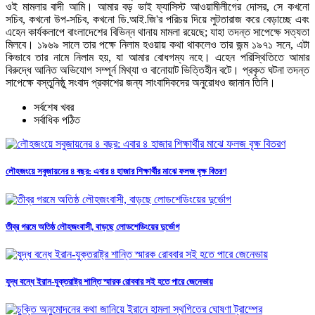
ওই মামলার বাদী আমি। আমার বড় ভাই ফ্যাসিস্ট আওয়ামীলীগের দোসর, সে কখনো
সচিব, কখনো উপ-সচিব, কখনো ডি.আই.জি'র পরিচয় দিয়ে লুটতারাজ করে বেড়াচ্ছে এবং
এহেন কার্যকলাপে বাংলাদেশের বিভিন্ন থানায় মামলা রয়েছে; যাহা তদন্ত সাপেক্ষে সত্যতা
মিলবে। ১৯৬৯ সালে তার পক্ষে নিলাম হওয়ায় কথা থাকলেও তার জন্ম ১৯৭১ সনে, এটা
কিভাবে তার নামে নিলাম হয়, যা আমার বোধগম্য নহে। এহেন পরিস্থিতিতে আমার
বিরুদ্ধে আনিত অভিযোগ সম্পূর্ন মিথ্যা ও বানোয়াট ভিত্তিহীন বটে। প্রকৃত ঘটনা তদন্ত
সাপেক্ষে বস্তুনিষ্ঠু সংবাদ প্রকাশের জন্য সাংবাদিকদের অনুরোধও জানান তিনি।
সর্বশেষ খবর
সর্বাধিক পঠিত
লৌহজংয়ে সবুজায়নের ৪ বছর: এবার ৪ হাজার শিক্ষার্থীর মাঝে ফলজ বৃক্ষ বিতরণ
তীব্র গরমে অতিষ্ঠ লৌহজংবাসী, বাড়ছে লোডশেডিংয়ের দুর্ভোগ
যুদ্ধ বন্ধে ইরান-যুক্তরাষ্ট্র শান্তি স্মারক রোববার সই হতে পারে জেনেভায়