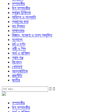
সম্পাদকীয়
উপ সম্পাদকীয়
স্বাস্থ্য চিকিৎসা
সাহিত্য ও সংস্কৃতি
প্রবাসের কথা
মত দ্বিমত
সাক্ষাৎকার
বিজ্ঞান, গবেষণা ও তথ্য প্রযুক্তি
অন্যান্য
ধর্ম ও দর্শন
নারী ও শিশু
অর্থ ও বাণিজ্য
গ্রাম গঞ্জ
বিনোদন
খেলাধুলা
আন্তর্জাতিক
রাজনীতি
জাতীয়
সম্পাদকীয়
উপ সম্পাদকীয়
অর্থ ও বাণিজ্য