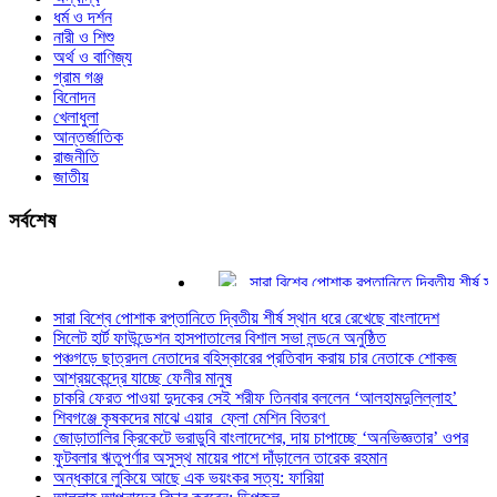
ধর্ম ও দর্শন
নারী ও শিশু
অর্থ ও বাণিজ্য
গ্রাম গঞ্জ
বিনোদন
খেলাধুলা
আন্তর্জাতিক
রাজনীতি
জাতীয়
সর্বশেষ
সারা বিশ্বে পোশাক রপ্তানিতে দ্বিতীয় শীর্ষ স্থান
সিলেট হার্ট ফাউন্ডেশন হাসপাতালের বিশাল সভা লন্ড‌
সারা বিশ্বে পোশাক রপ্তানিতে দ্বিতীয় শীর্ষ স্থান ধরে রেখেছে বাংলাদেশ
পঞ্চগড়ে ছাত্রদল নেতাদের বহিস্কারের প্রতিবাদ
সিলেট হার্ট ফাউন্ডেশন হাসপাতালের বিশাল সভা লন্ড‌নে অনুষ্ঠিত
আশ্রয়কেন্দ্রে যাচ্ছে ফেনীর মানুষ
পঞ্চগড়ে ছাত্রদল নেতাদের বহিস্কারের প্রতিবাদ করায় চার নেতাকে শোকজ
চাকরি ফেরত পাওয়া দুদকের সেই শরীফ তিনবার বল
আশ্রয়কেন্দ্রে যাচ্ছে ফেনীর মানুষ
শিবগঞ্জে কৃষকদের মাঝে এয়ার ফ্লো মেশিন বিতর
চাকরি ফেরত পাওয়া দুদকের সেই শরীফ তিনবার বললেন ‘আলহামদুলিল্লাহ’
জোড়াতালির ক্রিকেটে ভরাডুবি বাংলাদেশের, দায় চা
শিবগঞ্জে কৃষকদের মাঝে এয়ার ফ্লো মেশিন বিতরণ
জোড়াতালির ক্রিকেটে ভরাডুবি বাংলাদেশের, দায় চাপাচ্ছে ‘অনভিজ্ঞতার’ ওপর
ফুটবলার ঋতুপর্ণার অসুস্থ মায়ের পাশে দাঁড়ালেন ত
ফুটবলার ঋতুপর্ণার অসুস্থ মায়ের পাশে দাঁড়ালেন তারেক রহমান
অন্ধকারে লুকিয়ে আছে এক ভয়ংকর সত্য: ফারিয়া
অন্ধকারে লুকিয়ে আছে এক ভয়ংকর সত্য: ফারিয়া
আল্লাহ আপনাদের বিচার করবেন: ডিপজল