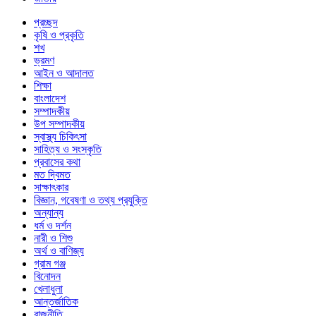
প্রচ্ছদ
কৃষি ও প্রকৃতি
শখ
ভ্রমণ
আইন ও আদালত
শিক্ষা
বাংলাদেশ
সম্পাদকীয়
উপ সম্পাদকীয়
স্বাস্থ্য চিকিৎসা
সাহিত্য ও সংস্কৃতি
প্রবাসের কথা
মত দ্বিমত
সাক্ষাৎকার
বিজ্ঞান, গবেষণা ও তথ্য প্রযুক্তি
অন্যান্য
ধর্ম ও দর্শন
নারী ও শিশু
অর্থ ও বাণিজ্য
গ্রাম গঞ্জ
বিনোদন
খেলাধুলা
আন্তর্জাতিক
রাজনীতি