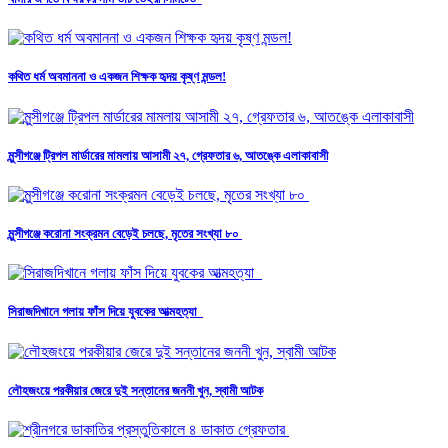
কথিত ধর্ম অবমাননা ও একজন শিক্ষক হৃদয় কৃষ্ণ মন্ডল!
মুন্সীগঞ্জে ট্রিপল মার্ডারের মামলায় আসামী ২৭, গ্রেফতার ৬, আতঙ্কে এলাকাবাসী
মুন্সীগঞ্জে করোনা সংক্রমন বেড়েই চলছে, মৃতের সংখ্যা ৮০
সিরাজদিখানে গলায় ফাঁস দিয়ে যুবকের আত্মহত্যা
লৌহজংয়ে পরকীয়ার জেরে দুই সন্তানের জননী খুন, স্বামী আটক