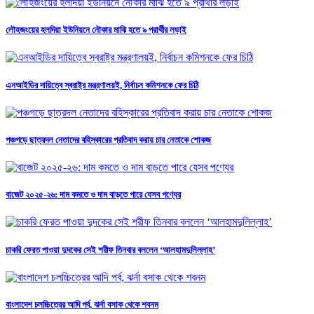
লৌহজংয়ের হলদিয়া ইউনিয়নে নৌকার মাঝি হতে ৯ প্রার্থীর লড়াই
এনআইডির দায়িত্বে স্বরাষ্ট্র মন্ত্রণালয়ই, নির্বাচন কমিশনকে ফের চিঠি
পঞ্চগড়ে ছাত্রদল নেতাদের বহিস্কারের প্রতিবাদ করায় চার নেতাকে শোকজ
বাজেট ২০২৫-২৬: দাম কমতে ও দাম বাড়তে পারে যেসব পণ্যের
চাকরি ফেরত পাওয়া দুদকের সেই শরীফ তিনবার বললেন ‘আলহামদুলিল্লাহ’
বাংলাদেশ চলচ্চিত্রের আদি পর্ব, ঝর্না বসাক থেকে শবনম