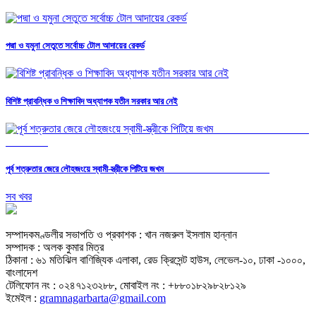
পদ্মা ও যমুনা সেতুতে সর্বোচ্চ টোল আদায়ের রেকর্ড
বিশিষ্ট প্রাবন্ধিক ও শিক্ষাবিদ অধ্যাপক যতীন সরকার আর নেই
পূর্ব শত্রুতার জেরে লৌহজংয়ে স্বামী-স্ত্রীকে পিটিয়ে জখম
সব খবর
সম্পাদকমণ্ডলীর সভাপতি ও প্রকাশক : খান নজরুল ইসলাম হান্নান
সম্পাদক : অলক কুমার মিত্র
ঠিকানা : ৬১ মতিঝিল বাণিজ্যিক এলাকা, রেড ক্রিসেন্ট হাউস, লেভেল-১০, ঢাকা -১০০০,
বাংলাদেশ
টেলিফোন নং : ০২৪৭১২৩২৮৮, মোবাইল নং : +৮৮০১৮২৯৮২৮১২৯
ইমেইল :
gramnagarbarta@gmail.com