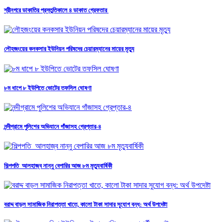
শ্রীনগরে ডাকাতির প্রস্তুতিকালে ৪ ডাকাত গ্রেফতার
লৌহজংয়ের কনকসার ইউনিয়ন পরিষদের চেয়ারম্যানের মায়ের মৃত্যু
৮ম ধাপে ৮ ইউপিতে ভোটের তফসিল ঘোষণা
নন্দীগ্রামে পুলিশের অভিযানে গাঁজাসহ গ্রেপ্তার-৪
শিল্পপতি আলহাজ্ব নান্নু বেপারির আজ ৮ম মৃত্যুবার্ষিকী
বরাদ্দ বাড়ল সামাজিক নিরাপত্তা খাতে, কালো টাকা সাদার সুযোগ বন্ধ: অর্থ উপদেষ্টা