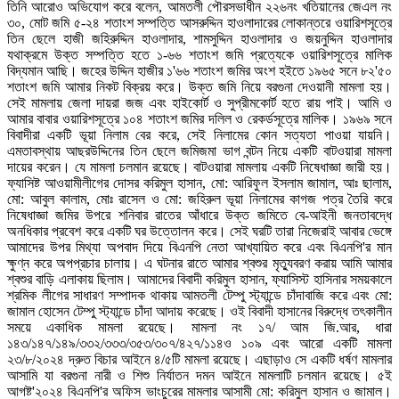
তিনি আরোও অভিযোগ করে বলেন, আমতলী পৌরসভাধীন ২২৬নং খতিয়ানের জেএল নং
৩০, মোট জমি ৫-২৪ শতাংশ সম্পত্তি আসরুদ্দিন হাওলাদারের লোকান্তরে ওয়ারিশসূত্রে
তিন ছেলে হাজী জহিরুদ্দিন হাওলাদার, শামসুদ্দিন হাওলাদার ও জয়নুদ্দিন হাওলাদার
যথাক্রমে উক্ত সম্পত্তি হতে ১-৬৬ শতাংশ জমি প্রত্যেকে ওয়ারিশসূত্রে মালিক
বিদ্যমান আছি। জহের উদ্দিন হাজীর ১'৬৬ শতাংশ জমির অংশ হইতে ১৯৬৫ সনে ৮২'৫০
শতাংশ জমি আমার নিকট বিক্রয় করে। উক্ত জমি নিয়ে বরগুনা দেওয়ানী মামলা হয়।
সেই মামলায় জেলা দায়রা জজ এবং হাইকোর্ট ও সুপ্রীমকোর্ট হতে রায় পাই। আমি ও
আমার বাবার ওয়ারিশসূত্রে ১০৪ শতাংশ জমির দলিল ও রেকর্ডসূত্রে মালিক। ১৯৬৯ সনে
বিবাদীরা একটি ভূয়া নিলাম বের করে, সেই নিলামের কোন সত্যতা পাওয়া যায়নি।
এমতাবস্থায় আছরউদ্দিনের তিন ছেলে জমিজমা ভাগ বন্টন নিয়ে একটি বাটওয়ারা মামলা
দায়ের করেন। যে মামলা চলমান রয়েছে। বাটওয়ারা মামলায় একটি নিষেধাজ্ঞা জারী হয়।
ফ্যাসিষ্ট আওয়ামীলীগের দোসর করিমুল হাসান, মো: আরিফুল ইসলাম জামাল, আঃ ছালাম,
মো: আবুল কালাম, মোঃ রাসেল ও মো: জহিরুল ভূয়া নিলামের কাগজ পত্র তৈরি করে
নিষেধাজ্ঞা জমির উপরে শনিবার রাতের আঁধারে উক্ত জমিতে বে-আইনী জনতাবদ্ধে
অনধিকার প্রবেশ করে একটি ঘর উত্তোলন করে। সেই ঘরটি তারা নিজেরাই আবার ভেঙ্গে
আমাদের উপর মিথ্যা অপবাদ দিয়ে বিএনপি নেতা আখ্যায়িত করে এবং বিএনপি'র মান
ক্ষুণ্ন করে অপপ্রচার চালায়। এ ঘটনার রাতে আমার শ্বশুর মৃত্যুবরণ করায় আমি আমার
শ্বশুর বাড়ি এলাকায় ছিলাম। আমাদের বিবাদী করিমুল হাসান, ফ্যাসিস্ট হাসিনার সময়কালে
শ্রমিক লীগের সাধারণ সম্পাদক থাকায় আমতলী টেম্পু স্ট্যান্ডে চাঁদাবাজি করে এবং মো:
জামাল হোসেন টেম্পু স্ট্যান্ডে চাঁদা আদায় করেছে। ওই বিবাদী হাসানের বিরুদ্ধে তৎকালীন
সময়ে একাধিক মামলা রয়েছে। মামলা নং ১৭/ আম জি.আর, ধারা
১৪৩/১৪৭/১৪৯/৩৩২/৩৩৩/৩৫৩/৩০৭/৪২৭/১১৪ও ১০৯ এবং আরো একটি মামলা
২৩/৮/২০২৪ দ্রুত বিচার আইনে ৪/৫টি মামলা রয়েছে। এছাড়াও সে একটি ধর্ষণ মামলার
আসামি যা বরগুনা নারী ও শিশু নির্যাতন দমন আইনে মামলাটি চলমান রয়েছে। ৫ই
আগষ্ট'২০২৪ বিএনপি'র অফিস ভাংচুরের মামলার আসামী মো: করিমুল হাসান ও জামাল।