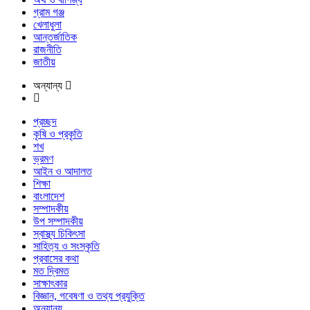
গ্রাম গঞ্জ
খেলাধুলা
আন্তর্জাতিক
রাজনীতি
জাতীয়
অন্যান্য
প্রচ্ছদ
কৃষি ও প্রকৃতি
শখ
ভ্রমণ
আইন ও আদালত
শিক্ষা
বাংলাদেশ
সম্পাদকীয়
উপ সম্পাদকীয়
স্বাস্থ্য চিকিৎসা
সাহিত্য ও সংস্কৃতি
প্রবাসের কথা
মত দ্বিমত
সাক্ষাৎকার
বিজ্ঞান, গবেষণা ও তথ্য প্রযুক্তি
অন্যান্য