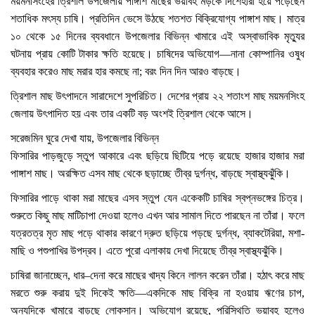
ময়মনসিংহের ত্রিশাল উপজেলায় পাঙ্গাশ মাছের ভয়াবহ মড়কে দিশেহারা হয়ে পড়েছেন
শতাধিক মৎস্য চাষি। প্রতিদিন ভেসে উঠছে শতশত বিক্রিযোগ্য পাঙ্গাশ মাছ। মাত্র
১০ থেকে ১৫ দিনের ব্যবধানে উপজেলার বিভিন্ন খামারে এই অস্বাভাবিক মৃত্যুর
ঘটনায় প্রায় কোটি টাকার ক্ষতি হয়েছে। চাষিদের অভিযোগ—নানা কোম্পানির ওষুধ
ব্যবহার করেও মাছ মরার হার কমছে না; বরং দিন দিন আরও বাড়ছে।
ত্রিশাল মাছ উৎপাদনে সারাদেশে সুপরিচিত। দেশের প্রায় ২২ শতাংশ মাছ ময়মনসিংহ
জেলায় উৎপাদিত হয় এবং তার একটি বড় অংশই ত্রিশাল থেকে আসে।
সরেজমিন ঘুরে দেখা যায়, উপজেলার বিভিন্ন
ফিসারির পাড়জুড়ে স্তুপ আকারে এবং ছড়িয়ে ছিটিয়ে পড়ে রয়েছে হাজার হাজার মরা
পাঙ্গাশ মাছ। অরক্ষিত এসব মাছ থেকে ছড়াচ্ছে তীব্র দুর্গন্ধ, বাড়ছে স্বাস্থ্যঝুঁকি।
ফিসারির পাড়ে থাকা মরা মাছের এসব স্তুপ যেন একেকটি চাষির স্বপ্নভঙ্গের চিত্র।
শুরুতে কিছু মাছ মাটিচাপা দেওয়া হলেও এখন আর সামাল দিতে পারছেন না তাঁরা। ফলে
যত্রতত্র মৃত মাছ পড়ে থাকার কারণে দ্রুত ছড়িয়ে পড়ছে দুর্গন্ধ, ব্যাকটেরিয়া, মশা-
মাছি ও পশুপাখির উপদ্রব। এতে পুরো এলাকায় দেখা দিয়েছে তীব্র স্বাস্থ্যঝুঁকি।
চাষিরা জানাচ্ছেন, ধার–দেনা করে মাছের খাদ্য কিনে লালন করেন তাঁরা। হঠাৎ করে মাছ
মরতে শুরু করায় দুই দিকেই ক্ষতি—একদিকে মাছ বিক্রি না হওয়ায় ঋণের চাপ,
অন্যদিকে খামারে বাড়ছে লোকসান। অভিযোগ রয়েছে, পরিস্থিতি ভয়াবহ হলেও