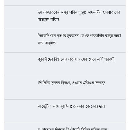
ছয় নবজাতকের অস্বাভাবিক মৃত্যু: আদ-দ্বীন হাসপাতালের
লাইসেন্স বাতিল
সিরাজদিখানে ব্লগার মুক্তমনা লেখক শাহজাহান বাচ্চুর স্মরণ
সভা অনুষ্ঠিত
প্রবাসীদের বিমানবন্দর যাতায়াত সেবা দেবে আমি প্রবাসী
ইউসিবির মূলধন দ্বিগুণ, ৪৩তম এজিএম সম্পন্ন
আর্জেন্টিনা বনাম ব্রাজিল: তারকারা কে কোন দলে
বাংলাদেশের বিপক্ষে টি-টোয়েন্টি সিরিজ বাতিল করল