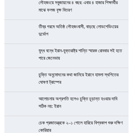
লৌহজংয়ে সবুজায়নের ৪ বছর: এবার ৪ হাজার শিক্ষার্থীর
মাঝে ফলজ বৃক্ষ বিতরণ
তীব্র গরমে অতিষ্ঠ লৌহজংবাসী, বাড়ছে লোডশেডিংয়ের
দুর্ভোগ
যুদ্ধ বন্ধে ইরান-যুক্তরাষ্ট্র শান্তি স্মারক রোববার সই হতে
পারে জেনেভায়
চুক্তি অনুমোদনের কথা জানিয়ে ইরানে হামলা স্থগিতের
ঘোষণা ট্রাম্পের
আলোচনায় অগ্রগতি হলেও চুক্তি চূড়ান্ত হওয়ার দাবি
সঠিক নয়: ইরান
চেক প্রজাতন্ত্রকে ২–১ গোলে হারিয়ে বিশ্বকাপ শুরু দক্ষিণ
কোরিয়ার