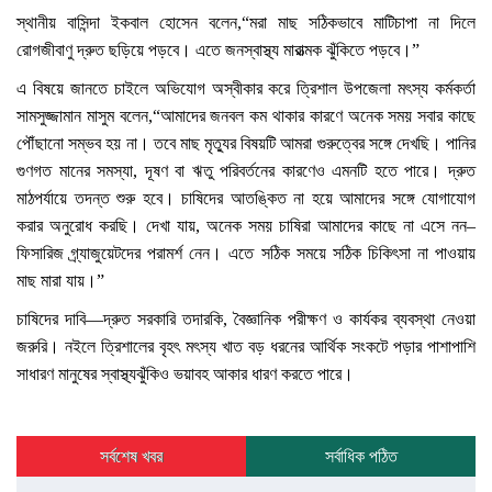
স্থানীয় বাসিন্দা ইকবাল হোসেন বলেন,“মরা মাছ সঠিকভাবে মাটিচাপা না দিলে
রোগজীবাণু দ্রুত ছড়িয়ে পড়বে। এতে জনস্বাস্থ্য মারাত্মক ঝুঁকিতে পড়বে।”
এ বিষয়ে জানতে চাইলে অভিযোগ অস্বীকার করে ত্রিশাল উপজেলা মৎস্য কর্মকর্তা
সামসুজ্জামান মাসুম বলেন,“আমাদের জনবল কম থাকার কারণে অনেক সময় সবার কাছে
পৌঁছানো সম্ভব হয় না। তবে মাছ মৃত্যুর বিষয়টি আমরা গুরুত্বের সঙ্গে দেখছি। পানির
গুণগত মানের সমস্যা, দূষণ বা ঋতু পরিবর্তনের কারণেও এমনটি হতে পারে। দ্রুত
মাঠপর্যায়ে তদন্ত শুরু হবে। চাষিদের আতঙ্কিত না হয়ে আমাদের সঙ্গে যোগাযোগ
করার অনুরোধ করছি। দেখা যায়, অনেক সময় চাষিরা আমাদের কাছে না এসে নন–
ফিসারিজ গ্র্যাজুয়েটদের পরামর্শ নেন। এতে সঠিক সময়ে সঠিক চিকিৎসা না পাওয়ায়
মাছ মারা যায়।”
চাষিদের দাবি—দ্রুত সরকারি তদারকি, বৈজ্ঞানিক পরীক্ষণ ও কার্যকর ব্যবস্থা নেওয়া
জরুরি। নইলে ত্রিশালের বৃহৎ মৎস্য খাত বড় ধরনের আর্থিক সংকটে পড়ার পাশাপাশি
সাধারণ মানুষের স্বাস্থ্যঝুঁকিও ভয়াবহ আকার ধারণ করতে পারে।
সর্বশেষ খবর
সর্বাধিক পঠিত