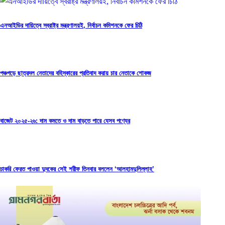
এনআইডির দায়িত্বে স্বরাষ্ট্র মন্ত্রণালয়ই, নির্বাচন কমিশনকে ফের চিঠি
পঞ্চগড়ে ছাত্রদল নেতাদের বহিস্কারের প্রতিবাদ করায় চার নেতাকে শোকজ
বাজেট ২০২৫-২৬: দাম কমতে ও দাম বাড়তে পারে যেসব পণ্যের
চাকরি ফেরত পাওয়া দুদকের সেই শরীফ তিনবার বললেন ‘আলহামদুলিল্লাহ’