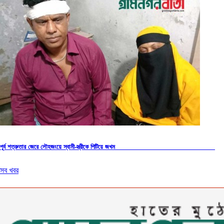
পূর্ব শত্রুতার জেরে লৌহজংয়ে স্বামী-স্ত্রীকে পিটিয়ে জখম
সব খবর