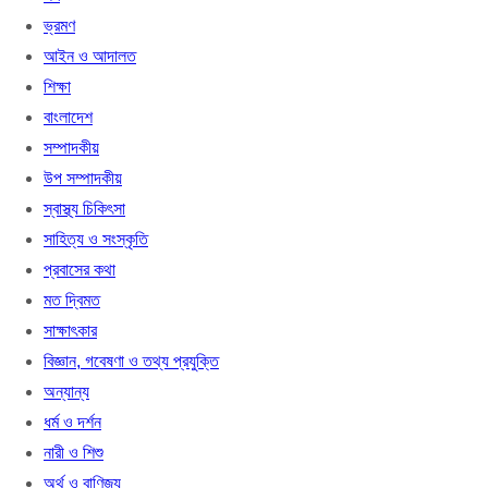
ভ্রমণ
আইন ও আদালত
শিক্ষা
বাংলাদেশ
সম্পাদকীয়
উপ সম্পাদকীয়
স্বাস্থ্য চিকিৎসা
সাহিত্য ও সংস্কৃতি
প্রবাসের কথা
মত দ্বিমত
সাক্ষাৎকার
বিজ্ঞান, গবেষণা ও তথ্য প্রযুক্তি
অন্যান্য
ধর্ম ও দর্শন
নারী ও শিশু
অর্থ ও বাণিজ্য