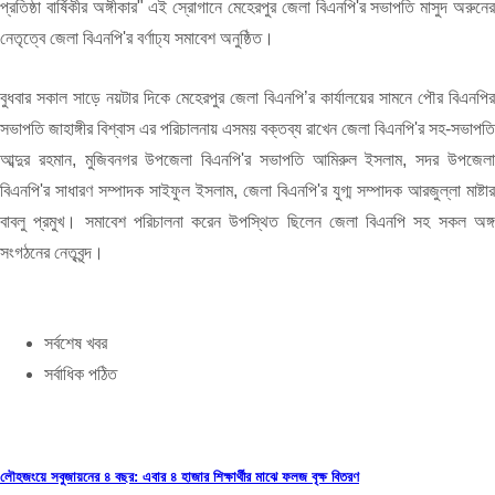
প্রতিষ্ঠা বার্ষিকীর অঙ্গীকার" এই স্রোগানে মেহেরপুর জেলা বিএনপি'র সভাপতি মাসুদ অরুনের
নেতৃত্বে জেলা বিএনপি'র বর্ণাঢ্য সমাবেশ অনুষ্ঠিত।
বুধবার সকাল সাড়ে নয়টার দিকে মেহেরপুর জেলা বিএনপি’র কার্যালয়ের সামনে পৌর বিএনপির
সভাপতি জাহাঙ্গীর বিশ্বাস এর পরিচালনায় এসময় বক্তব্য রাখেন জেলা বিএনপি'র সহ-সভাপতি
আব্দুর রহমান, মুজিবনগর উপজেলা বিএনপি'র সভাপতি আমিরুল ইসলাম, সদর উপজেলা
বিএনপি'র সাধারণ সম্পাদক সাইফুল ইসলাম, জেলা বিএনপি'র যুগ্ম সম্পাদক আরজুল্লা মাষ্টার
বাবলু প্রমুখ। সমাবেশ পরিচালনা করেন উপস্থিত ছিলেন জেলা বিএনপি সহ সকল অঙ্গ
সংগঠনের নেতৃবৃন্দ।
সর্বশেষ খবর
সর্বাধিক পঠিত
লৌহজংয়ে সবুজায়নের ৪ বছর: এবার ৪ হাজার শিক্ষার্থীর মাঝে ফলজ বৃক্ষ বিতরণ