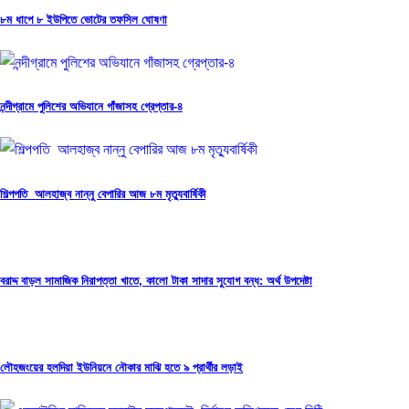
৮ম ধাপে ৮ ইউপিতে ভোটের তফসিল ঘোষণা
নন্দীগ্রামে পুলিশের অভিযানে গাঁজাসহ গ্রেপ্তার-৪
শিল্পপতি আলহাজ্ব নান্নু বেপারির আজ ৮ম মৃত্যুবার্ষিকী
বরাদ্দ বাড়ল সামাজিক নিরাপত্তা খাতে, কালো টাকা সাদার সুযোগ বন্ধ: অর্থ উপদেষ্টা
লৌহজংয়ের হলদিয়া ইউনিয়নে নৌকার মাঝি হতে ৯ প্রার্থীর লড়াই