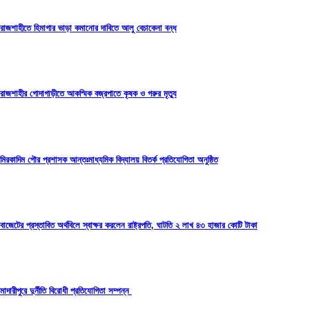
রাজশাহীতে হিমাগার ভাড়া কমানোর দাবিতে আলু বেচাকেনা বন্ধ
রাজশাহীর গোদাগাড়ীতে আকস্মিক বজ্রপাতে কৃষক ও গরুর মৃত্যু
মিরকাদিম পৌর প্রশাসক আন্তঃমাধ্যমিক বিদ্যালয় বিতর্ক প্রতিযোগিতা অনুষ্ঠিত
বাজেটের প্রস্তাবিত অর্থবিলে স্বাক্ষর করলেন রাষ্ট্রপতি, ঘাটতি ২ লাখ ৪৩ হাজার কোটি টাকা
মাদারীপুরে দুর্নীতি বিরোধী প্রতিযোগিতা সম্পন্ন