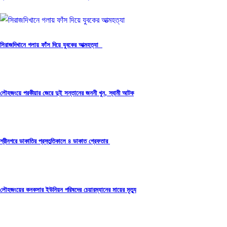
সিরাজদিখানে গলায় ফাঁস দিয়ে যুবকের আত্মহত্যা
লৌহজংয়ে পরকীয়ার জেরে দুই সন্তানের জননী খুন, স্বামী আটক
শ্রীনগরে ডাকাতির প্রস্তুতিকালে ৪ ডাকাত গ্রেফতার
লৌহজংয়ের কনকসার ইউনিয়ন পরিষদের চেয়ারম্যানের মায়ের মৃত্যু