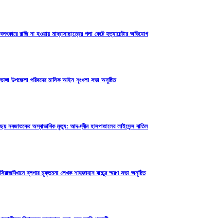
বলৎকারে রাজি না হওয়ায় মাদ্রাসাছাত্রের গলা কেটে হত্যাচেষ্টার অভিযোগ
ভাঙ্গা উপজেলা পরিষদের মাসিক আইন শৃংখলা সভা অনুষ্ঠিত
ছয় নবজাতকের অস্বাভাবিক মৃত্যু: আদ-দ্বীন হাসপাতালের লাইসেন্স বাতিল
সিরাজদিখানে ব্লগার মুক্তমনা লেখক শাহজাহান বাচ্চুর স্মরণ সভা অনুষ্ঠিত