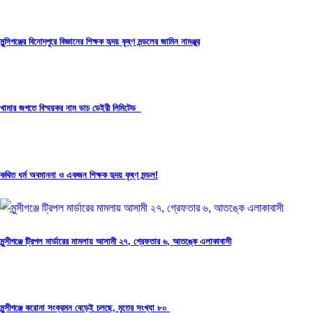
মুন্সিগঞ্জের বিনোদপুরে বিজ্ঞানের শিক্ষক হৃদয় কৃষ্ণ মন্ডলের জামিন নামঞ্জুর
খামার জগতে বিস্ময়কর নাম ডাচ ডেইরী লিমিটেড
কথিত ধর্ম অবমাননা ও একজন শিক্ষক হৃদয় কৃষ্ণ মন্ডল!
মুন্সীগঞ্জে ট্রিপল মার্ডারের মামলায় আসামী ২৭, গ্রেফতার ৬, আতঙ্কে এলাকাবাসী
মুন্সীগঞ্জে করোনা সংক্রমন বেড়েই চলছে, মৃতের সংখ্যা ৮০