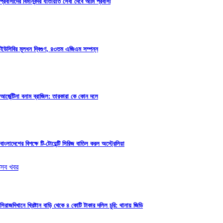
প্রবাসীদের বিমানবন্দর যাতায়াত সেবা দেবে আমি প্রবাসী
ইউসিবির মূলধন দ্বিগুণ, ৪৩তম এজিএম সম্পন্ন
আর্জেন্টিনা বনাম ব্রাজিল: তারকারা কে কোন দলে
বাংলাদেশের বিপক্ষে টি-টোয়েন্টি সিরিজ বাতিল করল অস্ট্রেলিয়া
সব খবর
সিরাজদিখানে খ্রিষ্টান বাড়ি থেকে ৪ কোটি টাকার দলিল চুরি: থানায় জিডি