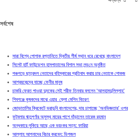
সর্বশেষ
সারা বিশ্বে পোশাক রপ্তানিতে দ্বিতীয় শীর্ষ স্থান ধরে রেখেছে বাংলাদেশ
সিলেট হার্ট ফাউন্ডেশন হাসপাতালের বিশাল সভা লন্ড‌নে অনুষ্ঠিত
পঞ্চগড়ে ছাত্রদল নেতাদের বহিস্কারের প্রতিবাদ করায় চার নেতাকে শোকজ
আশ্রয়কেন্দ্রে যাচ্ছে ফেনীর মানুষ
চাকরি ফেরত পাওয়া দুদকের সেই শরীফ তিনবার বললেন ‘আলহামদুলিল্লাহ’
শিবগঞ্জে কৃষকদের মাঝে এয়ার ফ্লো মেশিন বিতরণ
জোড়াতালির ক্রিকেটে ভরাডুবি বাংলাদেশের, দায় চাপাচ্ছে ‘অনভিজ্ঞতার’ ওপর
ফুটবলার ঋতুপর্ণার অসুস্থ মায়ের পাশে দাঁড়ালেন তারেক রহমান
অন্ধকারে লুকিয়ে আছে এক ভয়ংকর সত্য: ফারিয়া
আল্লাহ আপনাদের বিচার করবেন: ডিপজল