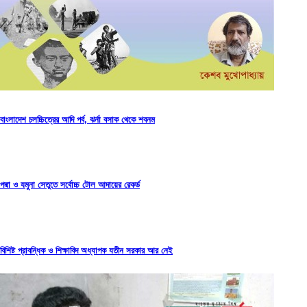
বাংলাদেশ চলচ্চিত্রের আদি পর্ব, ঝর্না বসাক থেকে শবনম
পদ্মা ও যমুনা সেতুতে সর্বোচ্চ টোল আদায়ের রেকর্ড
বিশিষ্ট প্রাবন্ধিক ও শিক্ষাবিদ অধ্যাপক যতীন সরকার আর নেই