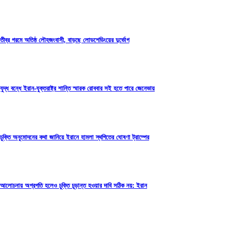
তীব্র গরমে অতিষ্ঠ লৌহজংবাসী, বাড়ছে লোডশেডিংয়ের দুর্ভোগ
যুদ্ধ বন্ধে ইরান-যুক্তরাষ্ট্র শান্তি স্মারক রোববার সই হতে পারে জেনেভায়
চুক্তি অনুমোদনের কথা জানিয়ে ইরানে হামলা স্থগিতের ঘোষণা ট্রাম্পের
আলোচনায় অগ্রগতি হলেও চুক্তি চূড়ান্ত হওয়ার দাবি সঠিক নয়: ইরান