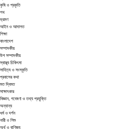
কৃষি ও প্রকৃতি
শখ
ভ্রমণ
আইন ও আদালত
শিক্ষা
বাংলাদেশ
সম্পাদকীয়
উপ সম্পাদকীয়
স্বাস্থ্য চিকিৎসা
সাহিত্য ও সংস্কৃতি
প্রবাসের কথা
মত দ্বিমত
সাক্ষাৎকার
বিজ্ঞান, গবেষণা ও তথ্য প্রযুক্তি
অন্যান্য
ধর্ম ও দর্শন
নারী ও শিশু
অর্থ ও বাণিজ্য