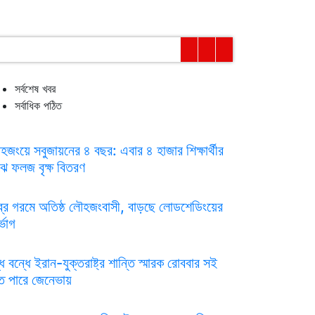
সর্বশেষ খবর
সর্বাধিক পঠিত
হজংয়ে সবুজায়নের ৪ বছর: এবার ৪ হাজার শিক্ষার্থীর
ঝে ফলজ বৃক্ষ বিতরণ
ব্র গরমে অতিষ্ঠ লৌহজংবাসী, বাড়ছে লোডশেডিংয়ের
্ভোগ
্ধ বন্ধে ইরান-যুক্তরাষ্ট্র শান্তি স্মারক রোববার সই
ে পারে জেনেভায়