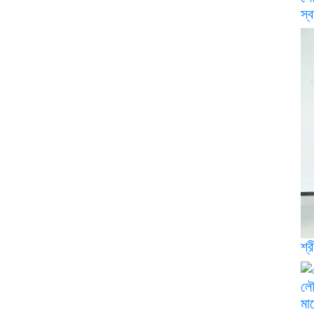
স্
শ্
লৌ
মায়