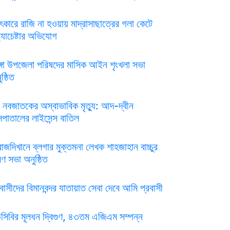
ৎকারে রাজি না হওয়ায় মাদ্রাসাছাত্রের গলা কেটে
্যাচেষ্টার অভিযোগ
ঙ্গা উপজেলা পরিষদের মাসিক আইন শৃংখলা সভা
ষ্ঠিত
 নবজাতকের অস্বাভাবিক মৃত্যু: আদ-দ্বীন
সপাতালের লাইসেন্স বাতিল
রাজদিখানে ব্লগার মুক্তমনা লেখক শাহজাহান বাচ্চুর
রণ সভা অনুষ্ঠিত
রবাসীদের বিমানবন্দর যাতায়াত সেবা দেবে আমি প্রবাসী
সিবির মূলধন দ্বিগুণ, ৪৩তম এজিএম সম্পন্ন