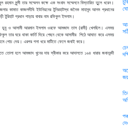
চু
ুল রহমান মুন্সী তার সম্মেলন কক্ষে এক সংবাদ সম্মেলনে বিস্তারিত তুুলে ধরেন।
ঘো
ার কামাত কাজলদীঘি ইউনিয়নের টুনিরহাটস্থ জনৈক মাহাবুব আলম প্রধানের
ড়ী টুরিহাট প্রধান পাড়ায় বাবার নাম রফিকুল ইসলাম।
আল
রফে ডুবু ও আসামী আরমান ইসলাম ওরফে আমজাদ তাস (রামী) খেলছিল। এসময়
সঠ
রফিকুল তার ঘরে থাকা কার্তি দিয়ে পেছন থেকে আসামীর পিঠে আঘাত করে এসময়
্রথমে পোচ দেয়। এরপর গলা ধরে মাটিতে ফেলে জবাই করে।
চে
ালতে তোলা হলে আমজাদ খুনের দায় স্বীকার করে আদালতে ১৬৪ ধারায় জবানবন্দী
দক
অস
জয়
তিন
অভ
পঞ
দে