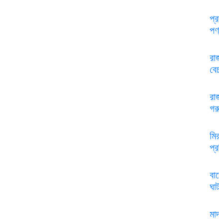
প্
পণ
রা
বে
রা
গরু
মি
প্
বাজ
ঘা
মা