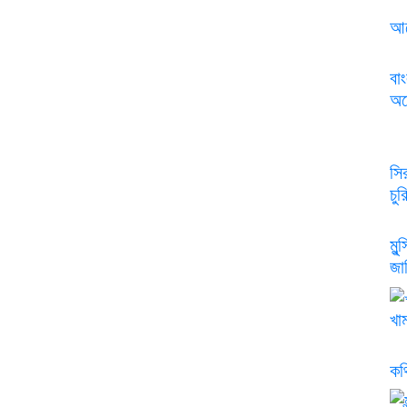
আর
বা
অস্
সি
চু
মুন
জাম
খা
কথ