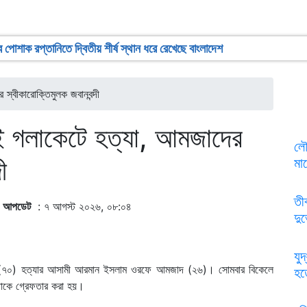
বে পোশাক রপ্তানিতে দ্বিতীয় শীর্ষ স্থান ধরে রেখেছে বাংলাদেশ
 স্বীকারোক্তিমুলক জবানবন্দী
েই গলাকেটে হত্যা, আমজাদের
লৌ
্দী
মা
তী
|
আপডেট
: ৭ আগস্ট ২০২৬, ০৮:০৪
দুর
যুদ
ু (৭০) হত্যার আসামী আরমান ইসলাম ওরফে আমজাদ (২৬)। সোমবার বিকেলে
হত
তাকে গ্রেফতার করা হয়।