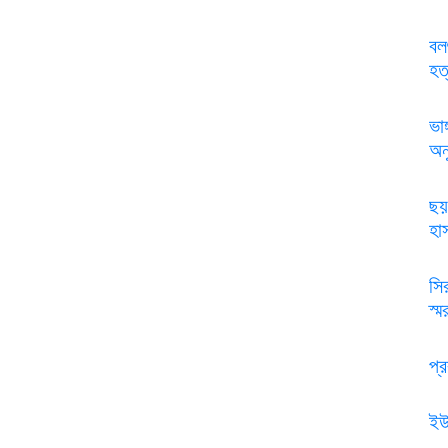
বল
হত
ভা
অনু
ছয়
হা
সি
স্ম
প্
ইউ