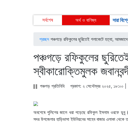
খেলাধুলা
সর্বশেষ
অর্থ ও বাণিজ্য
সারা বিশ্
বিনোদন
প্রচ্ছদ
পঞ্চগড়ে রফিকুলের ছুরিতেই গলাকেটে হত্যা, আমজাদের
গ্রাম গঞ্জ
আইন ও আদালত
পঞ্চগড়ে রফিকুলের ছুরিত
স্বীকারোক্তিমুলক জবানবন
পঞ্চগড় প্রতিনিধি
প্রকাশ: ২ সেপ্টেম্বর ২০২৫, ১৮:০০ 
অবশেষে পুলিশের জালে ধরা পড়েছে রফিকুল ইসলাম ওরফে ডুব
সদর উপজেলার হাড়িভাসা ইউনিয়নের সাহেব বাজার এলাকা থেকে 