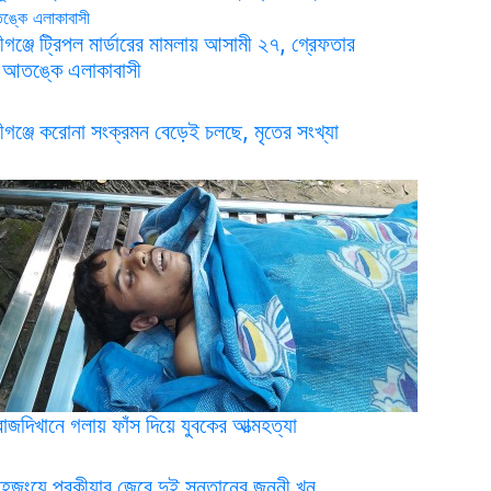
ন্সীগঞ্জে ট্রিপল মার্ডারের মামলায় আসামী ২৭, গ্রেফতার
 আতঙ্কে এলাকাবাসী
ন্সীগঞ্জে করোনা সংক্রমন বেড়েই চলছে, মৃতের সংখ্যা
০
রাজদিখানে গলায় ফাঁস দিয়ে যুবকের আত্মহত্যা
হজংয়ে পরকীয়ার জেরে দুই সন্তানের জননী খুন,