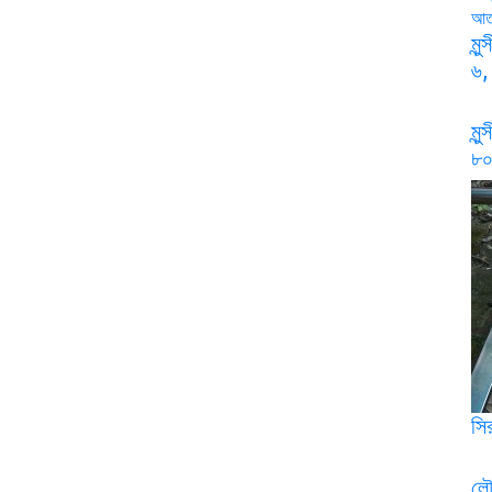
মু
৬,
মু
৮
সি
লৌ