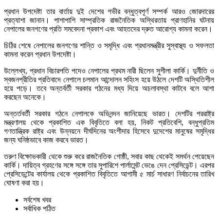
প্রধান উপদেষ্টা তার বার্তায় দুই দেশের গভীর বন্ধুত্বপূর্ণ সম্পর্ক আরও জোরদারের
প্রত্যাশা জানান। পাশাপাশি সাম্প্রতিক রাজনৈতিক অস্থিরতায় প্রাণহানির ঘটনায়
নেপালের জনগণের প্রতি সমবেদনা প্রকাশ এবং আহতদের দ্রুত আরোগ্য কামনা করেন।
চিঠির শেষে নেপালের জনগণের শান্তি ও সমৃদ্ধি এবং প্রধানমন্ত্রীর সুস্বাস্থ্য ও সফলতা
কামনা করেন প্রধান উপদেষ্টা।
উল্লেখ্য, প্রধান বিচারপতি পদেও নেপালের প্রথম নারী ছিলেন সুশীলা কার্কি। দুর্নীতি ও
স্বজনপ্রীতির প্রতিবাদে নেপালে চলমান আন্দোলন সহিংস হয়ে উঠলে দেশটি অস্থিতিশীল
হয়ে পড়ে। তবে অন্তর্বর্তী সরকার গঠনের মধ্য দিয়ে অচলাবস্থা কাটবে বলে আশা
করছেন অনেকে।
অন্তর্তবর্তী সরকার গঠনে নেপালকে অভিনন্দন জানিয়েছে ভারত। দেশটির পররাষ্ট্র
মন্ত্রণালয় থেকে প্রকাশিত এক বিবৃতিতে বলা হয়, নিকট প্রতিবেশি, বন্ধুপ্রতিম
গণতান্ত্রিক রাষ্ট্র এবং উন্নয়নে দীর্ঘদিনের অংশীদার হিসেবে দুদেশের মানুষের সমৃদ্ধির
জন্য ঘনিষ্ঠভাবে কাজ করবে ভারত।
তরুণ বিক্ষোভকারী থেকে শুরু করে রাজনৈতিক গোষ্ঠী, সবার কাছ থেকেই সমর্থন পেয়েছেন
কার্কি। দায়িত্ব গ্রহণের সঙ্গে সঙ্গে তার সুপারিশে পার্লামেন্ট ভেঙে দেন প্রেসিডেন্ট। এরপর
প্রেসিডেন্টের কার্যালয় থেকে প্রকাশিত বিবৃতিতে আগামী ৫ মার্চ সাধারণ নির্বাচনের তারিখ
ঘোষণা করা হয়।
সর্বশেষ খবর
সর্বাধিক পঠিত