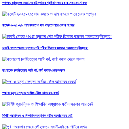
পঞ্চগড়ে ছাত্রদল নেতাদের বহিস্কারের প্রতিবাদ করায় চার নেতাকে শোকজ
বাজেট ২০২৫-২৬: দাম কমতে ও দাম বাড়তে পারে যেসব পণ্যের
চাকরি ফেরত পাওয়া দুদকের সেই শরীফ তিনবার বললেন ‘আলহামদুলিল্লাহ’
বাংলাদেশ চলচ্চিত্রের আদি পর্ব, ঝর্না বসাক থেকে শবনম
পদ্মা ও যমুনা সেতুতে সর্বোচ্চ টোল আদায়ের রেকর্ড
বিশিষ্ট প্রাবন্ধিক ও শিক্ষাবিদ অধ্যাপক যতীন সরকার আর নেই