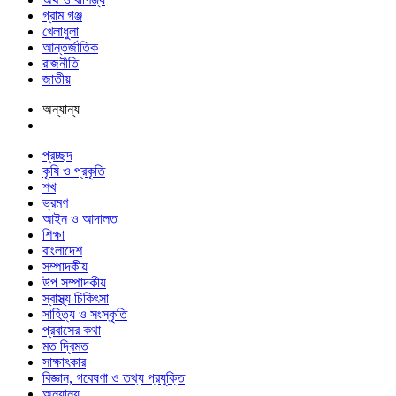
গ্রাম গঞ্জ
খেলাধুলা
আন্তর্জাতিক
রাজনীতি
জাতীয়
অন্যান্য
প্রচ্ছদ
কৃষি ও প্রকৃতি
শখ
ভ্রমণ
আইন ও আদালত
শিক্ষা
বাংলাদেশ
সম্পাদকীয়
উপ সম্পাদকীয়
স্বাস্থ্য চিকিৎসা
সাহিত্য ও সংস্কৃতি
প্রবাসের কথা
মত দ্বিমত
সাক্ষাৎকার
বিজ্ঞান, গবেষণা ও তথ্য প্রযুক্তি
অন্যান্য