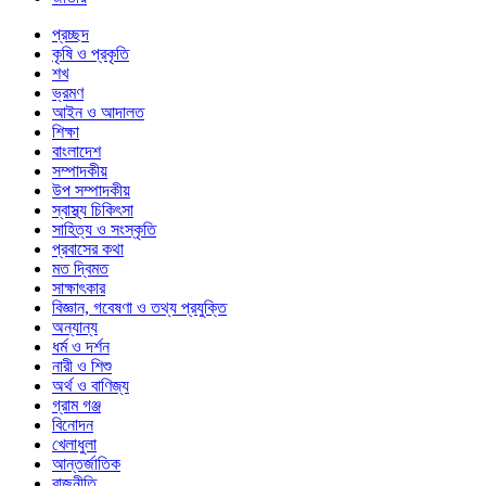
প্রচ্ছদ
কৃষি ও প্রকৃতি
শখ
ভ্রমণ
আইন ও আদালত
শিক্ষা
বাংলাদেশ
সম্পাদকীয়
উপ সম্পাদকীয়
স্বাস্থ্য চিকিৎসা
সাহিত্য ও সংস্কৃতি
প্রবাসের কথা
মত দ্বিমত
সাক্ষাৎকার
বিজ্ঞান, গবেষণা ও তথ্য প্রযুক্তি
অন্যান্য
ধর্ম ও দর্শন
নারী ও শিশু
অর্থ ও বাণিজ্য
গ্রাম গঞ্জ
বিনোদন
খেলাধুলা
আন্তর্জাতিক
রাজনীতি