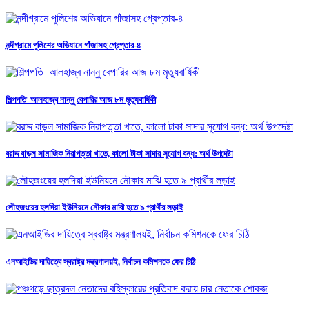
নন্দীগ্রামে পুলিশের অভিযানে গাঁজাসহ গ্রেপ্তার-৪
শিল্পপতি আলহাজ্ব নান্নু বেপারির আজ ৮ম মৃত্যুবার্ষিকী
বরাদ্দ বাড়ল সামাজিক নিরাপত্তা খাতে, কালো টাকা সাদার সুযোগ বন্ধ: অর্থ উপদেষ্টা
লৌহজংয়ের হলদিয়া ইউনিয়নে নৌকার মাঝি হতে ৯ প্রার্থীর লড়াই
এনআইডির দায়িত্বে স্বরাষ্ট্র মন্ত্রণালয়ই, নির্বাচন কমিশনকে ফের চিঠি