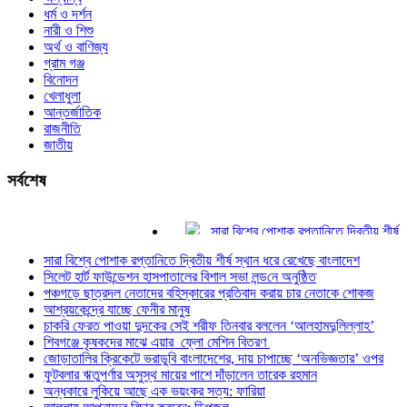
ধর্ম ও দর্শন
নারী ও শিশু
অর্থ ও বাণিজ্য
গ্রাম গঞ্জ
বিনোদন
খেলাধুলা
আন্তর্জাতিক
রাজনীতি
জাতীয়
সর্বশেষ
সারা বিশ্বে পোশাক রপ্তানিতে দ্বিতীয় শীর্ষ স্থা
সিলেট হার্ট ফাউন্ডেশন হাসপাতালের বিশাল সভা লন্ড
সারা বিশ্বে পোশাক রপ্তানিতে দ্বিতীয় শীর্ষ স্থান ধরে রেখেছে বাংলাদেশ
পঞ্চগড়ে ছাত্রদল নেতাদের বহিস্কারের প্রতিবা
সিলেট হার্ট ফাউন্ডেশন হাসপাতালের বিশাল সভা লন্ড‌নে অনুষ্ঠিত
আশ্রয়কেন্দ্রে যাচ্ছে ফেনীর মানুষ
পঞ্চগড়ে ছাত্রদল নেতাদের বহিস্কারের প্রতিবাদ করায় চার নেতাকে শোকজ
চাকরি ফেরত পাওয়া দুদকের সেই শরীফ তিনবার ব
আশ্রয়কেন্দ্রে যাচ্ছে ফেনীর মানুষ
শিবগঞ্জে কৃষকদের মাঝে এয়ার ফ্লো মেশিন বিত
চাকরি ফেরত পাওয়া দুদকের সেই শরীফ তিনবার বললেন ‘আলহামদুলিল্লাহ’
জোড়াতালির ক্রিকেটে ভরাডুবি বাংলাদেশের, দায় 
শিবগঞ্জে কৃষকদের মাঝে এয়ার ফ্লো মেশিন বিতরণ
জোড়াতালির ক্রিকেটে ভরাডুবি বাংলাদেশের, দায় চাপাচ্ছে ‘অনভিজ্ঞতার’ ওপর
ফুটবলার ঋতুপর্ণার অসুস্থ মায়ের পাশে দাঁড়ালেন
ফুটবলার ঋতুপর্ণার অসুস্থ মায়ের পাশে দাঁড়ালেন তারেক রহমান
অন্ধকারে লুকিয়ে আছে এক ভয়ংকর সত্য: ফারিয়
অন্ধকারে লুকিয়ে আছে এক ভয়ংকর সত্য: ফারিয়া
আল্লাহ আপনাদের বিচার করবেন: ডিপজল