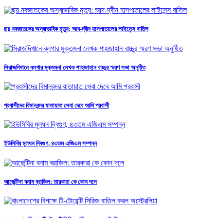
ছয় নবজাতকের অস্বাভাবিক মৃত্যু: আদ-দ্বীন হাসপাতালের লাইসেন্স বাতিল
সিরাজদিখানে ব্লগার মুক্তমনা লেখক শাহজাহান বাচ্চুর স্মরণ সভা অনুষ্ঠিত
প্রবাসীদের বিমানবন্দর যাতায়াত সেবা দেবে আমি প্রবাসী
ইউসিবির মূলধন দ্বিগুণ, ৪৩তম এজিএম সম্পন্ন
আর্জেন্টিনা বনাম ব্রাজিল: তারকারা কে কোন দলে