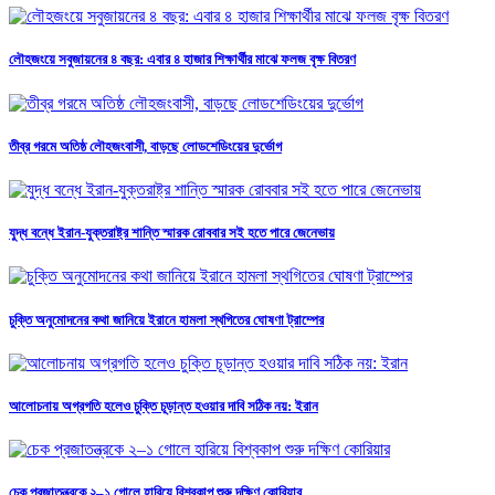
লৌহজংয়ে সবুজায়নের ৪ বছর: এবার ৪ হাজার শিক্ষার্থীর মাঝে ফলজ বৃক্ষ বিতরণ
তীব্র গরমে অতিষ্ঠ লৌহজংবাসী, বাড়ছে লোডশেডিংয়ের দুর্ভোগ
যুদ্ধ বন্ধে ইরান-যুক্তরাষ্ট্র শান্তি স্মারক রোববার সই হতে পারে জেনেভায়
চুক্তি অনুমোদনের কথা জানিয়ে ইরানে হামলা স্থগিতের ঘোষণা ট্রাম্পের
আলোচনায় অগ্রগতি হলেও চুক্তি চূড়ান্ত হওয়ার দাবি সঠিক নয়: ইরান
চেক প্রজাতন্ত্রকে ২–১ গোলে হারিয়ে বিশ্বকাপ শুরু দক্ষিণ কোরিয়ার