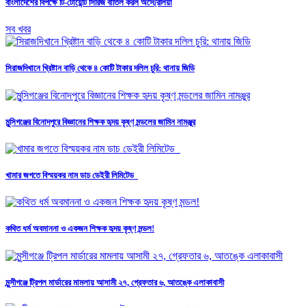
বাংলাদেশের বিপক্ষে টি-টোয়েন্টি সিরিজ বাতিল করল অস্ট্রেলিয়া
সব খবর
সিরাজদিখানে খ্রিষ্টান বাড়ি থেকে ৪ কোটি টাকার দলিল চুরি: থানায় জিডি
মুন্সিগঞ্জের বিনোদপুরে বিজ্ঞানের শিক্ষক হৃদয় কৃষ্ণ মন্ডলের জামিন নামঞ্জুর
খামার জগতে বিস্ময়কর নাম ডাচ ডেইরী লিমিটেড
কথিত ধর্ম অবমাননা ও একজন শিক্ষক হৃদয় কৃষ্ণ মন্ডল!
মুন্সীগঞ্জে ট্রিপল মার্ডারের মামলায় আসামী ২৭, গ্রেফতার ৬, আতঙ্কে এলাকাবাসী