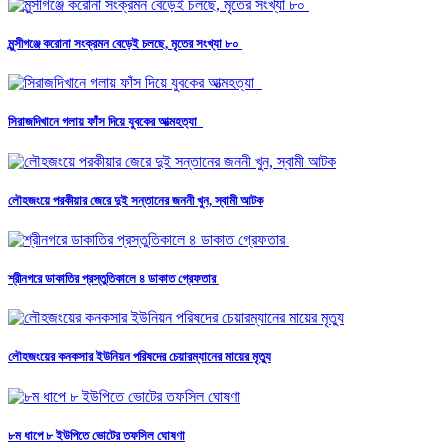
মুন্সীগঞ্জে করোনা সংক্রমন বেড়েই চলছে, মৃতের সংখ্যা ৮০
সিরাজদিখানে গলায় ফাঁস দিয়ে যুবকের আত্মহত্যা
লৌহজংয়ে পরকীয়ার জেরে দুই সন্তানের জননী খুন, স্বামী আটক
শ্রীনগরে ডাকাতির প্রস্তুতিকালে ৪ ডাকাত গ্রেফতার
লৌহজংয়ের কনকসার ইউনিয়ন পরিষদের চেয়ারম্যানের মায়ের মৃত্যু
৮ম ধাপে ৮ ইউপিতে ভোটের তফসিল ঘোষণা