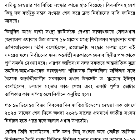
দায়িত্ব নেওয়ার পর বিভিন্ন সংস্কার কাজে হাত দিয়েছে। বিএনপিসহ বেশ
কিছু দল যতটুকু সম্ভব সংস্কার শেষ করে দ্রুত নির্বাচনের দাবি জানিয়ে
আসছে।
কিছুদিন আগে বার্তা সংস্থা রয়টার্সকে দেওয়া সাক্ষাৎকারে সেনাপ্রধান
জেনারেল ওয়াকার-উজ-জামান ১৮ মাসের মধ্যে নির্বাচনের সম্ভাবনার কথা
জানিয়েছিলেন। তিনি বলেছিলেন, প্রয়োজনীয় সংস্কার সম্পন্ন হলে এই
সময়ের মধ্যে নির্বাচনের জন্য অন্তর্বর্তী সরকারকে সেনাবাহিনীর পক্ষ থেকে
পূর্ণ সমর্থন দেওয়া হবে। এরপর জাতিসংঘ সদর দফতরে আন্তর্জাতিক মুদ্রা
তহবিল-আইএমএফের ব্যবস্থাপনা পরিচালক ক্রিস্টালিনা জর্জিভার সঙ্গে
বৈঠকে অন্তর্বর্তীকালীন সরকারের প্রধান উপদেষ্টা ড. মুহাম্মদ ইউনূস
বলেছিলেন, চলমান সংস্কার কাজ শেষে এবং একটি পূর্ণাঙ্গ ভোটার
তালিকার কাজ সম্পন্ন হলে নির্বাচন অনুষ্ঠিত হবে।
গত ১৬ ডিসেম্বর বিজয় দিবসের দিন জাতির উদ্দেশ্যে দেওয়া এক ভাষণে
২০২৫ সালের শেষ দিকে অথবা ২০২৬ সালের প্রথমার্ধে জাতীয় সংসদ
নির্বাচন হতে পারে বলে জানান প্রধান উপদেষ্টা।
সেদিন তিনি বলেছিলেন, যদি অল্প কিছু সংস্কার করে ভোটার তালিকা
নির্ভুলভাবে তৈরি করার ভিত্তিতে নির্বাচন সম্পন্ন করতে হয় তাহলে ২০২৫