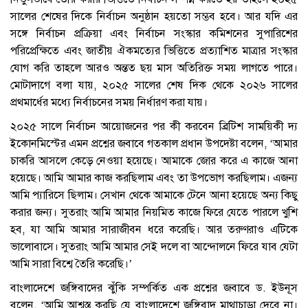
সালের শেষের দিকে নির্বাচন অনুষ্ঠান হয়তো সম্ভব হবে। আর যদি এর
সঙ্গে নির্বাচন প্রক্রিয়া এবং নির্বাচন সংস্কার কমিশনের সুপারিশের
পরিপ্রেক্ষিতে এবং জাতীয় ঐকমত্যের ভিত্তিতে প্রত্যাশিত মাত্রার সংস্কার
যোগ করি তাহলে আরও অন্তত ছয় মাস অতিরিক্ত সময় লাগতে পারে।
মোটাদাগে বলা যায়, ২০২৫ সালের শেষ দিক থেকে ২০২৬ সালের
প্রথমার্ধের মধ্যে নির্বাচনের সময় নির্ধারণ করা যায়।
২০২৫ সালে নির্বাচন আয়োজনের পর কী করবেন ব্রিটিশ সাময়িকী দ্য
ইকোনমিস্টের এমন প্রশ্নের জবাবে গতকাল প্রধান উপদেষ্টা বলেন, ‘আমার
চাকরি আসলে কেড়ে নেওয়া হয়েছে। আমাকে জোর করে এ কাজে আনা
হয়েছে। আমি আমার কাজ করছিলাম এবং তা উপভোগ করছিলাম। এজন্য
আমি প্যারিসে ছিলাম। সেখান থেকে আমাকে টেনে আনা হয়েছে অন্য কিছু
করার জন্য। সুতরাং আমি আমার নিয়মিত কাজে ফিরে যেতে পারলে খুশি
হব, যা আমি আমার সারাজীবন ধরে করেছি। আর তরুণরাও এটিকে
ভালোবাসে। সুতরাং আমি আমার সেই দলে বা আন্দোলনে ফিরে যাব যেটা
আমি সারা বিশ্বে তৈরি করেছি।’
বাংলাদেশে জঙ্গিবাদের ঝুঁকি সম্পর্কিত এক প্রশ্নের জবাবে ড. ইউনূস
বলেন, ‘আমি আশ্বস্ত করছি যে বাংলাদেশে জঙ্গিবাদ মাথাচাড়া দেবে না।