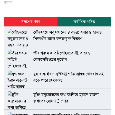
কা/আ
সর্বশেষ খবর
সর্বাধিক পঠিত
লৌহজংয়ে সবুজায়নের ৪ বছর: এবার ৪ হাজার
শিক্ষার্থীর মাঝে ফলজ বৃক্ষ বিতরণ
তীব্র গরমে অতিষ্ঠ লৌহজংবাসী, বাড়ছে
লোডশেডিংয়ের দুর্ভোগ
যুদ্ধ বন্ধে ইরান-যুক্তরাষ্ট্র শান্তি স্মারক রোববার সই
হতে পারে জেনেভায়
চুক্তি অনুমোদনের কথা জানিয়ে ইরানে হামলা
স্থগিতের ঘোষণা ট্রাম্পের