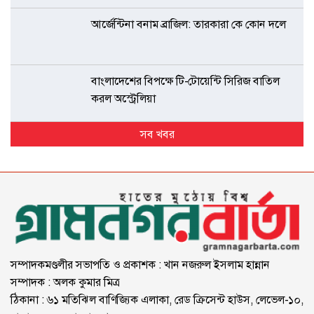
আর্জেন্টিনা বনাম ব্রাজিল: তারকারা কে কোন দলে
বাংলাদেশের বিপক্ষে টি-টোয়েন্টি সিরিজ বাতিল
করল অস্ট্রেলিয়া
সব খবর
সম্পাদকমণ্ডলীর সভাপতি ও প্রকাশক : খান নজরুল ইসলাম হান্নান
সম্পাদক : অলক কুমার মিত্র
ঠিকানা : ৬১ মতিঝিল বাণিজ্যিক এলাকা, রেড ক্রিসেন্ট হাউস, লেভেল-১০,