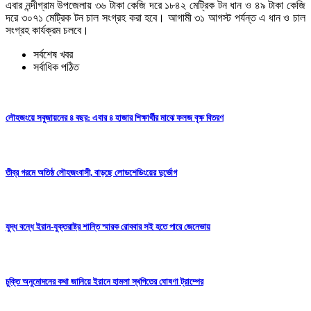
এবার নন্দীগ্রাম উপজেলায় ৩৬ টাকা কেজি দরে ১৮৪২ মেট্রিক টন ধান ও ৪৯ টাকা কেজি
দরে ৩০৭১ মেট্রিক টন চাল সংগ্রহ করা হবে। আগামী ৩১ আগস্ট পর্যন্ত এ ধান ও চাল
সংগ্রহ কার্যক্রম চলবে।
সর্বশেষ খবর
সর্বাধিক পঠিত
লৌহজংয়ে সবুজায়নের ৪ বছর: এবার ৪ হাজার শিক্ষার্থীর মাঝে ফলজ বৃক্ষ বিতরণ
তীব্র গরমে অতিষ্ঠ লৌহজংবাসী, বাড়ছে লোডশেডিংয়ের দুর্ভোগ
যুদ্ধ বন্ধে ইরান-যুক্তরাষ্ট্র শান্তি স্মারক রোববার সই হতে পারে জেনেভায়
চুক্তি অনুমোদনের কথা জানিয়ে ইরানে হামলা স্থগিতের ঘোষণা ট্রাম্পের