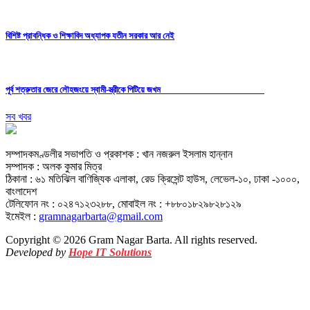
বিশিষ্ট প্রাবন্ধিক ও শিক্ষাবিদ অধ্যাপক যতীন সরকার আর নেই
পূর্ব শত্রুতার জেরে লৌহজংয়ে স্বামী-স্ত্রীকে পিটিয়ে জখম
সব খবর
সম্পাদকমণ্ডলীর সভাপতি ও প্রকাশক : খান নজরুল ইসলাম হান্নান
সম্পাদক : অলক কুমার মিত্র
ঠিকানা : ৬১ মতিঝিল বাণিজ্যিক এলাকা, রেড ক্রিসেন্ট হাউস, লেভেল-১০, ঢাকা -১০০০,
বাংলাদেশ
টেলিফোন নং : ০২৪৭১২৩২৮৮, মোবাইল নং : +৮৮০১৮২৯৮২৮১২৯
ইমেইল :
gramnagarbarta@gmail.com
Copyright © 2026 Gram Nagar Barta. All rights reserved.
Developed by
Hope IT Solutions