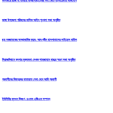
বলৎকারে রাজি না হওয়ায় মাদ্রাসাছাত্রের গলা কেটে হত্যাচেষ্টার অভিযোগ
ভাঙ্গা উপজেলা পরিষদের মাসিক আইন শৃংখলা সভা অনুষ্ঠিত
ছয় নবজাতকের অস্বাভাবিক মৃত্যু: আদ-দ্বীন হাসপাতালের লাইসেন্স বাতিল
সিরাজদিখানে ব্লগার মুক্তমনা লেখক শাহজাহান বাচ্চুর স্মরণ সভা অনুষ্ঠিত
প্রবাসীদের বিমানবন্দর যাতায়াত সেবা দেবে আমি প্রবাসী
ইউসিবির মূলধন দ্বিগুণ, ৪৩তম এজিএম সম্পন্ন