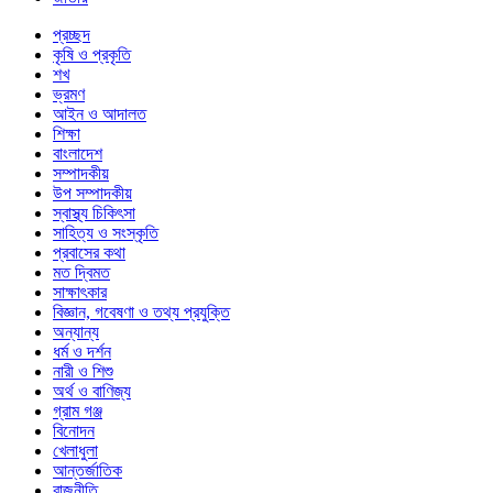
প্রচ্ছদ
কৃষি ও প্রকৃতি
শখ
ভ্রমণ
আইন ও আদালত
শিক্ষা
বাংলাদেশ
সম্পাদকীয়
উপ সম্পাদকীয়
স্বাস্থ্য চিকিৎসা
সাহিত্য ও সংস্কৃতি
প্রবাসের কথা
মত দ্বিমত
সাক্ষাৎকার
বিজ্ঞান, গবেষণা ও তথ্য প্রযুক্তি
অন্যান্য
ধর্ম ও দর্শন
নারী ও শিশু
অর্থ ও বাণিজ্য
গ্রাম গঞ্জ
বিনোদন
খেলাধুলা
আন্তর্জাতিক
রাজনীতি