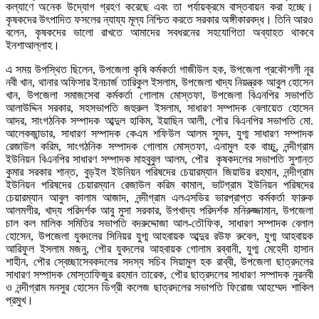
কল্যাণে অনেক উদ্যোগ গ্রহণ করেছে এবং তা পর্যায়ক্রমে বাস্তবায়ন করা হচ্ছে।
কৃষকদের উৎপাদিত ফসলের ন্যায্য মূল্য নিশ্চিত করতে সরকার অঙ্গীকারবদ্ধ। তিনি আরও
বলেন, কৃষকদের ভালো রাখতে আমাদের সবধরনের সহযোগিতা অব্যাহত থাকবে
ইনশাআল্লাহ।
এ সময় উপস্থিত ছিলেন, উপজেলা কৃষি কর্মকর্তা গাজীউল হক, উপজেলা প্রকৌশলী নূর
নবী খান, থানার অফিসার ইনচার্জ তারিকুল ইসলাম, উপজেলা খাদ্য নিয়ন্ত্রক আবুল হোসেন
খান, উপজেলা সমাজসেবা কর্মকর্তা গোলাম মোস্তফা, উপজেলা বিএনপির সভাপতি
আলাউদ্দিন সরকার, সহসভাপতি জহুরুল ইসলাম, সাধারণ সম্পাদক বেলায়েত হোসেন
আদর, সাংগঠনিক সম্পাদক আব্দুল হাকিম, ইয়াছিন আলী, পৌর বিএনপির সভাপতি মো.
আলেকজান্ডার, সাধারণ সম্পাদক কেএম শফিউল আলম সুমন, যুগ্ম সাধারণ সম্পাদক
রেজাউল করিম, সাংগঠনিক সম্পাদক গোলাম মোস্তফা, এনামুল হক বাচ্চু, নন্দীগ্রাম
ইউনিয়ন বিএনপির সাধারণ সম্পাদক মাহবুবুল আলম, পৌর কৃষকদলের সভাপতি সুশান্ত
কুমার সরকার শান্ত, বুড়ইল ইউনিয়ন পরিষদের চেয়ারম্যান জিয়াউর রহমান, নন্দীগ্রাম
ইউনিয়ন পরিষদের চেয়ারম্যান রেজাউল করিম কামাল, ভাটগ্রাম ইউনিয়ন পরিষদের
চেয়ারম্যান আবুল কালাম আজাদ, নন্দীগ্রাম এলএসডির ভারপ্রাপ্ত কর্মকর্তা ফারুক
আলমগীর, খাদ্য পরিদর্শক আবু মুসা সরকার, উপখাদ্য পরিদর্শক মনিরুজ্জামান, উপজেলা
চাল কল মালিক সমিতির সভাপতি বদরুদ্দোজা আল-তৌফিক, সাধারণ সম্পাদক বেলাল
হোসেন, উপজেলা যুবদলের সিনিয়র যুগ্ম আহবায়ক আব্দুর রউফ রুবেল, যুগ্ম আহবায়ক
আরিফুল ইসলাম মজনু, পৌর যুবদলের আহবায়ক গোলাম রব্বানী, যুগ্ম মেহেদী হাসান
শাহীন, পৌর স্বেচ্ছাসেবকদলের সদস্য সচিব সিয়ামুল হক রাব্বী, উপজেলা ছাত্রদলের
সাধারণ সম্পাদক মোস্তাফিজুর রহমান তারেক, পৌর ছাত্রদলের সাধারণ সম্পাদক নুরনবী
ও নন্দীগ্রাম মনসুর হোসেন ডিগ্রী কলেজ ছাত্রদলের সভাপতি ফিরোজ আহম্মেদ শাকিল
প্রমুখ।