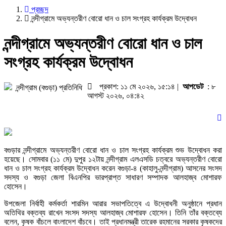
আশ্রয়কেন্দ্রে যাচ্ছে ফেনীর মানুষ
প্রচ্ছদ
চাকরি ফেরত পাওয়া দুদকের সেই শরীফ তিনবার 
নন্দীগ্রামে অভ্যন্তরীণ বোরো ধান ও চাল সংগ্রহ কার্যক্রম উদ্বোধন
শিবগঞ্জে কৃষকদের মাঝে এয়ার ফ্লো মেশিন বিত
জোড়াতালির ক্রিকেটে ভরাডুবি বাংলাদেশের, দায় 
নন্দীগ্রামে অভ্যন্তরীণ বোরো ধান ও চাল
ফুটবলার ঋতুপর্ণার অসুস্থ মায়ের পাশে দাঁড়ালেন
অন্ধকারে লুকিয়ে আছে এক ভয়ংকর সত্য: ফারি
সংগ্রহ কার্যক্রম উদ্বোধন
আল্লাহ আপনাদের বিচার করবেন: ডিপজল
প্রকাশ: ১১ মে ২০২৬, ১৫:১৪ |
আপডেট
: ৮
নন্দীগ্রাম (বগুড়া) প্রতিনিধি
আগস্ট ২০২৬, ০৪:৪২
বগুড়ার নন্দীগ্রামে অভ্যন্তরীণ বোরো ধান ও চাল সংগ্রহ কার্যক্রম শুভ উদ্বোধন করা
হয়েছে। সোমবার (১১ মে) দুপুর ১২টায় নন্দীগ্রাম এলএসডি চত্বরে অভ্যন্তরীণ বোরো
ধান ও চাল সংগ্রহ কার্যক্রম উদ্বোধন করেন বগুড়া-৪ (কাহালু-নন্দীগ্রাম) আসনের সংসদ
সদস্য ও বগুড়া জেলা বিএনপির ভারপ্রাপ্ত সাধারণ সম্পাদক আলহাজ্ব মোশারফ
হোসেন।
উপজেলা নির্বাহী কর্মকর্তা শারমিন আরার সভাপতিত্বে এ উদ্বোধনী অনুষ্ঠানে প্রধান
অতিথির বক্তব্য রাখেন সংসদ সদস্য আলহাজ্ব মোশারফ হোসেন। তিনি তাঁর বক্তব্যে
বলেন, কৃষক বাঁচলে বাংলাদেশ বাঁচবে। তাই প্রধানমন্ত্রী তারেক রহমানের সরকার কৃষকদের