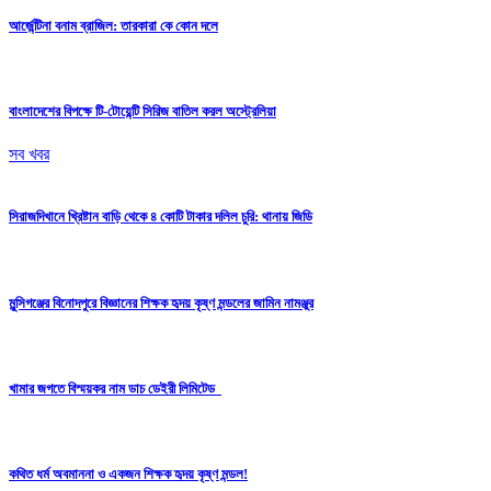
আর্জেন্টিনা বনাম ব্রাজিল: তারকারা কে কোন দলে
বাংলাদেশের বিপক্ষে টি-টোয়েন্টি সিরিজ বাতিল করল অস্ট্রেলিয়া
সব খবর
সিরাজদিখানে খ্রিষ্টান বাড়ি থেকে ৪ কোটি টাকার দলিল চুরি: থানায় জিডি
মুন্সিগঞ্জের বিনোদপুরে বিজ্ঞানের শিক্ষক হৃদয় কৃষ্ণ মন্ডলের জামিন নামঞ্জুর
খামার জগতে বিস্ময়কর নাম ডাচ ডেইরী লিমিটেড
কথিত ধর্ম অবমাননা ও একজন শিক্ষক হৃদয় কৃষ্ণ মন্ডল!