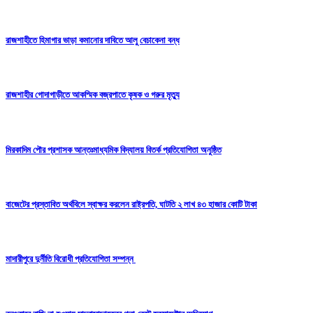
রাজশাহীতে হিমাগার ভাড়া কমানোর দাবিতে আলু বেচাকেনা বন্ধ
রাজশাহীর গোদাগাড়ীতে আকস্মিক বজ্রপাতে কৃষক ও গরুর মৃত্যু
মিরকাদিম পৌর প্রশাসক আন্তঃমাধ্যমিক বিদ্যালয় বিতর্ক প্রতিযোগিতা অনুষ্ঠিত
বাজেটের প্রস্তাবিত অর্থবিলে স্বাক্ষর করলেন রাষ্ট্রপতি, ঘাটতি ২ লাখ ৪৩ হাজার কোটি টাকা
মাদারীপুরে দুর্নীতি বিরোধী প্রতিযোগিতা সম্পন্ন