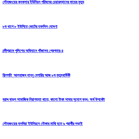
লৌহজংয়ের কনকসার ইউনিয়ন পরিষদের চেয়ারম্যানের মায়ের মৃত্যু
৮ম ধাপে ৮ ইউপিতে ভোটের তফসিল ঘোষণা
নন্দীগ্রামে পুলিশের অভিযানে গাঁজাসহ গ্রেপ্তার-৪
শিল্পপতি আলহাজ্ব নান্নু বেপারির আজ ৮ম মৃত্যুবার্ষিকী
বরাদ্দ বাড়ল সামাজিক নিরাপত্তা খাতে, কালো টাকা সাদার সুযোগ বন্ধ: অর্থ উপদেষ্টা
লৌহজংয়ের হলদিয়া ইউনিয়নে নৌকার মাঝি হতে ৯ প্রার্থীর লড়াই