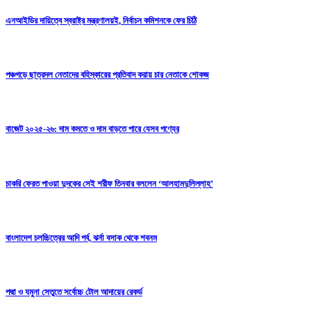
এনআইডির দায়িত্বে স্বরাষ্ট্র মন্ত্রণালয়ই, নির্বাচন কমিশনকে ফের চিঠি
পঞ্চগড়ে ছাত্রদল নেতাদের বহিস্কারের প্রতিবাদ করায় চার নেতাকে শোকজ
বাজেট ২০২৫-২৬: দাম কমতে ও দাম বাড়তে পারে যেসব পণ্যের
চাকরি ফেরত পাওয়া দুদকের সেই শরীফ তিনবার বললেন ‘আলহামদুলিল্লাহ’
বাংলাদেশ চলচ্চিত্রের আদি পর্ব, ঝর্না বসাক থেকে শবনম
পদ্মা ও যমুনা সেতুতে সর্বোচ্চ টোল আদায়ের রেকর্ড