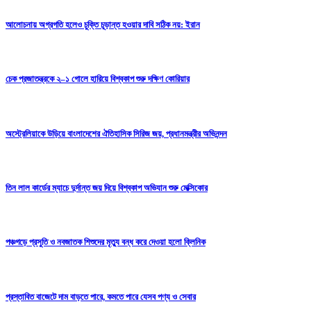
আলোচনায় অগ্রগতি হলেও চুক্তি চূড়ান্ত হওয়ার দাবি সঠিক নয়: ইরান
চেক প্রজাতন্ত্রকে ২–১ গোলে হারিয়ে বিশ্বকাপ শুরু দক্ষিণ কোরিয়ার
অস্ট্রেলিয়াকে উড়িয়ে বাংলাদেশের ঐতিহাসিক সিরিজ জয়, প্রধানমন্ত্রীর অভিনন্দন
তিন লাল কার্ডের ম্যাচে দুর্দান্ত জয় দিয়ে বিশ্বকাপ অভিযান শুরু মেক্সিকোর
পঞ্চগড়ে প্রসুতি ও নবজাতক শিশুদের মৃত্যু বন্ধ করে দেওয়া হলো ক্লিনিক
প্রস্তাবিত বাজেটে দাম বাড়তে পারে, কমতে পারে যেসব পণ্য ও সেবার