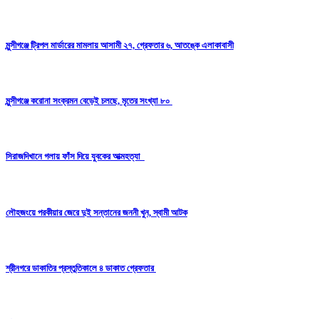
মুন্সীগঞ্জে ট্রিপল মার্ডারের মামলায় আসামী ২৭, গ্রেফতার ৬, আতঙ্কে এলাকাবাসী
মুন্সীগঞ্জে করোনা সংক্রমন বেড়েই চলছে, মৃতের সংখ্যা ৮০
সিরাজদিখানে গলায় ফাঁস দিয়ে যুবকের আত্মহত্যা
লৌহজংয়ে পরকীয়ার জেরে দুই সন্তানের জননী খুন, স্বামী আটক
শ্রীনগরে ডাকাতির প্রস্তুতিকালে ৪ ডাকাত গ্রেফতার