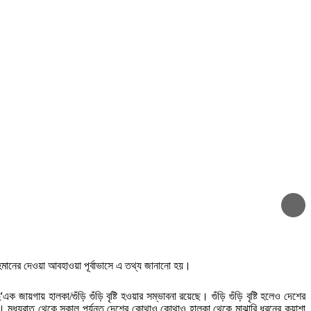
জোড়াতালির ক্রিকেটে ভরাডুবি বাংলাদেশের, দ
ফুটবলার ঋতুপর্ণার অসুস্থ মায়ের পাশে দাঁড়া
অন্ধকারে লুকিয়ে আছে এক ভয়ংকর সত্য: ফা
আল্লাহ আপনাদের বিচার করবেন: ডিপজল
হমানের দেওয়া আবহাওয়া পূর্বাভাসে এ তথ্য জানানো হয়।
গায় হালকা/গুঁড়ি গুঁড়ি বৃষ্টি হওয়ার সম্ভাবনা রয়েছে। গুঁড়ি গুঁড়ি বৃষ্টি হলেও দেশের
পারে। মধ্যরাত থেকে সকাল পর্যন্ত দেশের কোথাও কোথাও হালকা থেকে মাঝারি ধরনের কুয়াশা