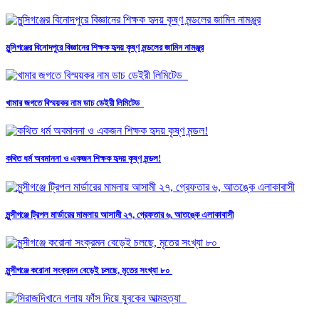
মুন্সিগঞ্জের বিনোদপুরে বিজ্ঞানের শিক্ষক হৃদয় কৃষ্ণ মন্ডলের জামিন নামঞ্জুর
খামার জগতে বিস্ময়কর নাম ডাচ ডেইরী লিমিটেড
কথিত ধর্ম অবমাননা ও একজন শিক্ষক হৃদয় কৃষ্ণ মন্ডল!
মুন্সীগঞ্জে ট্রিপল মার্ডারের মামলায় আসামী ২৭, গ্রেফতার ৬, আতঙ্কে এলাকাবাসী
মুন্সীগঞ্জে করোনা সংক্রমন বেড়েই চলছে, মৃতের সংখ্যা ৮০