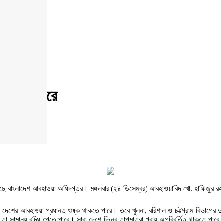
ি বাড়তে পারে
০২৬, ১০:১৮
িয়েছে বাংলাদেশ আবহাওয়া অধিদপ্তর। মঙ্গলবার (২৪ ডিসেম্বর) আবহাওয়াবিদ খো. হাফিজুর র
বহাওয়া প্রধানত শুষ্ক থাকতে পারে। তবে খুলনা, বরিশাল ও চট্টগ্রাম বিভাগের দু'এক জায়
ত্র তা সামান্য বৃদ্ধি পেতে পারে। সারা দেশে দিনের তাপমাত্রা প্রায় অপরিবর্তিত থাকতে 