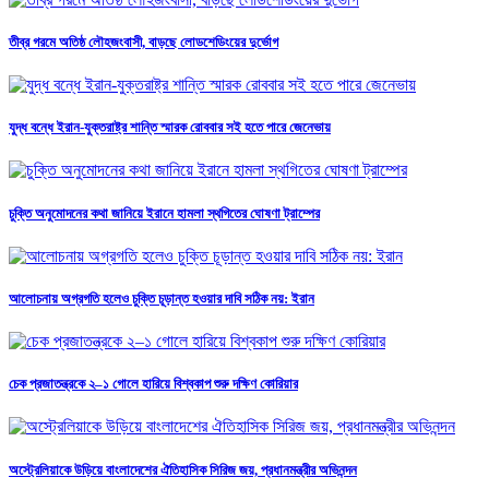
তীব্র গরমে অতিষ্ঠ লৌহজংবাসী, বাড়ছে লোডশেডিংয়ের দুর্ভোগ
যুদ্ধ বন্ধে ইরান-যুক্তরাষ্ট্র শান্তি স্মারক রোববার সই হতে পারে জেনেভায়
চুক্তি অনুমোদনের কথা জানিয়ে ইরানে হামলা স্থগিতের ঘোষণা ট্রাম্পের
আলোচনায় অগ্রগতি হলেও চুক্তি চূড়ান্ত হওয়ার দাবি সঠিক নয়: ইরান
চেক প্রজাতন্ত্রকে ২–১ গোলে হারিয়ে বিশ্বকাপ শুরু দক্ষিণ কোরিয়ার
অস্ট্রেলিয়াকে উড়িয়ে বাংলাদেশের ঐতিহাসিক সিরিজ জয়, প্রধানমন্ত্রীর অভিনন্দন