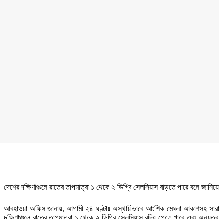
চাকরি ফেরত পাওয়া দুদকের সেই শরীফ তিনবার বললেন ‘আলহামদুলিল্লাহ’
শিবগঞ্জে কৃষকদের মাঝে এয়ার ফ্লো মেশিন বিতরণ
জোড়াতালির ক্রিকেটে ভরাডুবি বাংলাদেশের, দায় চাপাচ্ছে ‘অনভিজ্ঞতার’ ওপর
ফুটবলার ঋতুপর্ণার অসুস্থ মায়ের পাশে দাঁড়ালেন তারেক রহমান
অন্ধকারে লুকিয়ে আছে এক ভয়ংকর সত্য: ফারিয়া
আল্লাহ আপনাদের বিচার করবেন: ডিপজল
প্রচ্ছদ
দেশের দক্ষিণাঞ্চলে রাতের তাপমাত্রা ২ ডিগ্রি বাড়তে পারে
দেশের দক্ষিণাঞ্চলে রাতের তাপমাত্রা ২ ডিগ্র
প্রকাশ: ২৪ ডিসেম্বর ২০২৪, ১১:৪১ |
আপডেট
: ৬ আগস্ট ২
অনলাইন ডেস্ক
দেশের দক্ষিণাঞ্চলে রাতের তাপমাত্রা ১ থেকে ২ ডিগ্রি সেলসিয়াস বাড়তে পারে বলে জান
আবহাওয়া অফিস জানায়, আগামী ২৪ ঘণ্টায় অস্থায়ীভাবে আংশিক মেঘলা আকাশসহ সারা দেশের আ
দক্ষিণাঞ্চলে রাতের তাপমাত্রা ১ থেকে ২ ডিগ্রি সেলসিয়াস বৃদ্ধি পেতে পারে এবং অন্য