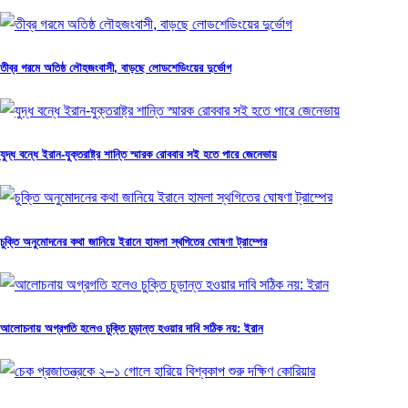
তীব্র গরমে অতিষ্ঠ লৌহজংবাসী, বাড়ছে লোডশেডিংয়ের দুর্ভোগ
যুদ্ধ বন্ধে ইরান-যুক্তরাষ্ট্র শান্তি স্মারক রোববার সই হতে পারে জেনেভায়
চুক্তি অনুমোদনের কথা জানিয়ে ইরানে হামলা স্থগিতের ঘোষণা ট্রাম্পের
আলোচনায় অগ্রগতি হলেও চুক্তি চূড়ান্ত হওয়ার দাবি সঠিক নয়: ইরান