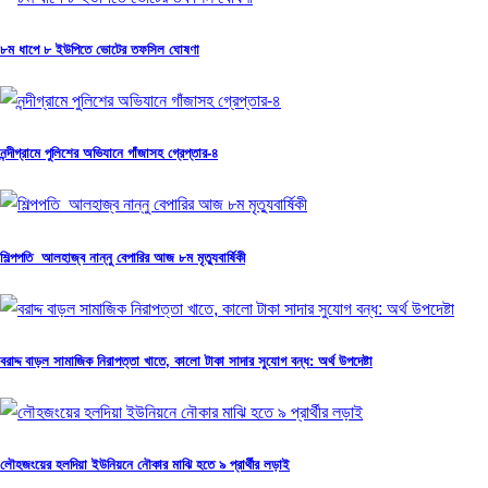
৮ম ধাপে ৮ ইউপিতে ভোটের তফসিল ঘোষণা
নন্দীগ্রামে পুলিশের অভিযানে গাঁজাসহ গ্রেপ্তার-৪
শিল্পপতি আলহাজ্ব নান্নু বেপারির আজ ৮ম মৃত্যুবার্ষিকী
বরাদ্দ বাড়ল সামাজিক নিরাপত্তা খাতে, কালো টাকা সাদার সুযোগ বন্ধ: অর্থ উপদেষ্টা
লৌহজংয়ের হলদিয়া ইউনিয়নে নৌকার মাঝি হতে ৯ প্রার্থীর লড়াই