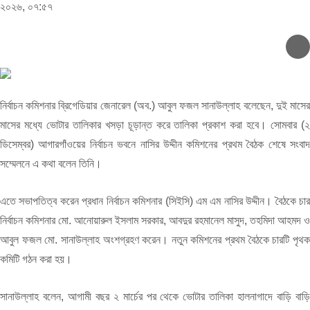
২০২৬, ০৭:৫৭
নির্বাচন কমিশনার ব্রিগেডিয়ার জেনারেল (অব.) আবুল ফজল সানাউল্লাহ বলেছেন, দুই মাসের
মাসের মধ্যে ভোটার তালিকার খসড়া চূড়ান্ত করে তালিকা প্রকাশ করা হবে। সোমবার (২
ডিসেম্বর) আগারগাঁওয়ের নির্বাচন ভবনে নাসির উদ্দীন কমিশনের প্রথম বৈঠক শেষে সংবাদ
সম্মেলনে এ কথা বলেন তিনি।
এতে সভাপতিত্ব করেন প্রধান নির্বাচন কমিশনার (সিইসি) এম এম নাসির উদ্দীন। বৈঠকে চার
নির্বাচন কমিশনার মো. আনোয়ারুল ইসলাম সরকার, আবদুর রহমানেল মাসুদ, তহমিদা আহমদ ও
আবুল ফজল মো. সানাউল্লাহ অংশগ্রহণ করেন। নতুন কমিশনের প্রথম বৈঠকে চারটি পৃথক
কমিটি গঠন করা হয়।
সানাউল্লাহ বলেন, আগামী বছর ২ মার্চের পর থেকে ভোটার তালিকা হালনাগাদে বাড়ি বাড়ি