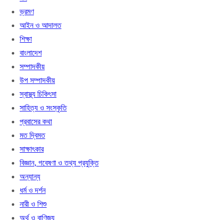
ভ্রমণ
আইন ও আদালত
শিক্ষা
বাংলাদেশ
সম্পাদকীয়
উপ সম্পাদকীয়
স্বাস্থ্য চিকিৎসা
সাহিত্য ও সংস্কৃতি
প্রবাসের কথা
মত দ্বিমত
সাক্ষাৎকার
বিজ্ঞান, গবেষণা ও তথ্য প্রযুক্তি
অন্যান্য
ধর্ম ও দর্শন
নারী ও শিশু
অর্থ ও বাণিজ্য