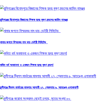
মুন্সিগঞ্জের বিনোদপুরে বিজ্ঞানের শিক্ষক হৃদয় কৃষ্ণ মন্ডলের জামিন নামঞ্জুর
খামার জগতে বিস্ময়কর নাম ডাচ ডেইরী লিমিটেড
কথিত ধর্ম অবমাননা ও একজন শিক্ষক হৃদয় কৃষ্ণ মন্ডল!
মুন্সীগঞ্জে ট্রিপল মার্ডারের মামলায় আসামী ২৭, গ্রেফতার ৬, আতঙ্কে এলাকাবাসী