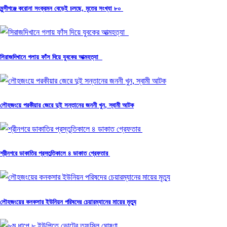
মুন্সীগঞ্জে করোনা সংক্রমন বেড়েই চলছে, মৃতের সংখ্যা ৮০
সিরাজদিখানে গলায় ফাঁস দিয়ে যুবকের আত্মহত্যা
লৌহজংয়ে পরকীয়ার জেরে দুই সন্তানের জননী খুন, স্বামী আটক
শ্রীনগরে ডাকাতির প্রস্তুতিকালে ৪ ডাকাত গ্রেফতার
লৌহজংয়ের কনকসার ইউনিয়ন পরিষদের চেয়ারম্যানের মায়ের মৃত্যু