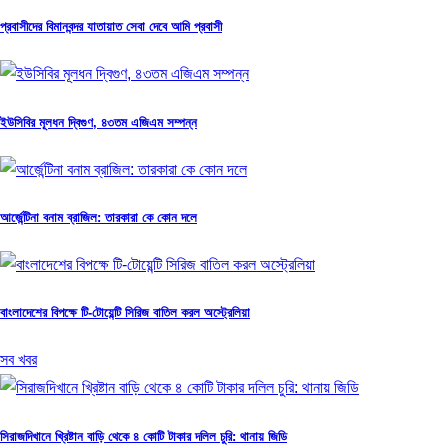
প্রবাসীদের বিমানবন্দর যাতায়াত সেবা দেবে আমি প্রবাসী
ইউসিবির মূলধন দ্বিগুণ, ৪৩তম এজিএম সম্পন্ন
আর্জেন্টিনা বনাম ব্রাজিল: তারকারা কে কোন দলে
বাংলাদেশের বিপক্ষে টি-টোয়েন্টি সিরিজ বাতিল করল অস্ট্রেলিয়া
সব খবর
সিরাজদিখানে খ্রিষ্টান বাড়ি থেকে ৪ কোটি টাকার দলিল চুরি: থানায় জিডি