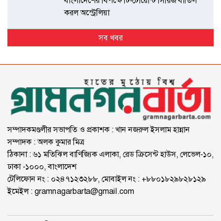
বাংলাদেশের বিপক্ষে টি-টোয়েন্টি সিরিজ বাতিল
করল অস্ট্রেলিয়া
সব খবর
সম্পাদকমণ্ডলীর সভাপতি ও প্রকাশক : খান নজরুল ইসলাম হান্নান
সম্পাদক : অলক কুমার মিত্র
ঠিকানা : ৬১ মতিঝিল বাণিজ্যিক এলাকা, রেড ক্রিসেন্ট হাউস, লেভেল-১০,
ঢাকা -১০০০, বাংলাদেশ
টেলিফোন নং : ০২৪৭১২৩২৮৮, মোবাইল নং : +৮৮০১৮২৯৮২৮১২৯
ইমেইল :
gramnagarbarta@gmail.com