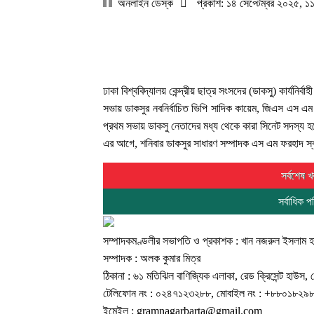
অনলাইন ডেস্ক
প্রকাশ: ১৪ সেপ্টেম্বর ২০২৫, ১
ঢাকা বিশ্ববিদ্যালয় কেন্দ্রীয় ছাত্র সংসদের (ডাকসু) কার্যন
সভায় ডাকসুর নবনির্বাচিত ভিপি সাদিক কায়েম, জিএস এস এম 
প্রথম সভায় ডাকসু নেতাদের মধ্য থেকে কারা সিনেট সদস্য
এর আগে, শনিবার ডাকসুর সাধারণ সম্পাদক এস এম ফরহাদ স্ব
সর্বশেষ খ
সর্বাধিক প
সম্পাদকমণ্ডলীর সভাপতি ও প্রকাশক : খান নজরুল ইসলাম হা
সম্পাদক : অলক কুমার মিত্র
ঠিকানা : ৬১ মতিঝিল বাণিজ্যিক এলাকা, রেড ক্রিসেন্ট হাউস
টেলিফোন নং : ০২৪৭১২৩২৮৮, মোবাইল নং : +৮৮০১৮২৯
ইমেইল :
gramnagarbarta@gmail.com