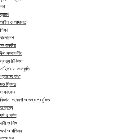
শখ
ভ্রমণ
আইন ও আদালত
শিক্ষা
বাংলাদেশ
সম্পাদকীয়
উপ সম্পাদকীয়
স্বাস্থ্য চিকিৎসা
সাহিত্য ও সংস্কৃতি
প্রবাসের কথা
মত দ্বিমত
সাক্ষাৎকার
বিজ্ঞান, গবেষণা ও তথ্য প্রযুক্তি
অন্যান্য
ধর্ম ও দর্শন
নারী ও শিশু
অর্থ ও বাণিজ্য
গ্রাম গঞ্জ