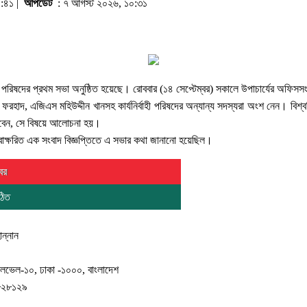
১:৪১ |
আপডেট
: ৭ আগস্ট ২০২৬, ১০:৩১
ির্বাহী পরিষদের প্রথম সভা অনুষ্ঠিত হয়েছে। রোববার (১৪ সেপ্টেম্বর) সকালে উপাচার্যের অফি
ফরহাদ, এজিএস মহিউদ্দীন খানসহ কার্যনির্বাহী পরিষদের অন্যান্য সদস্যরা অংশ নেন। ব
 হবেন, সে বিষয়ে আলোচনা হয়।
াক্ষরিত এক সংবাদ বিজ্ঞপ্তিতে এ সভার কথা জানানো হয়েছিল।
বর
ঠিত
ন্নান
, লেভেল-১০, ঢাকা -১০০০, বাংলাদেশ
৮২৮১২৯