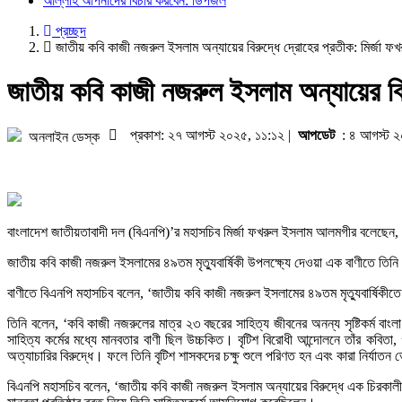
আল্লাহ আপনাদের বিচার করবেন: ডিপজল
প্রচ্ছদ
জাতীয় কবি কাজী নজরুল ইসলাম অন্যায়ের বিরুদ্ধে দ্রোহের প্রতীক: মির্জা ফখ
জাতীয় কবি কাজী নজরুল ইসলাম অন্যায়ের বির
প্রকাশ: ২৭ আগস্ট ২০২৫, ১১:১২ |
আপডেট
: ৪ আগস্ট ২
অনলাইন ডেস্ক
বাংলাদেশ জাতীয়তাবাদী দল (বিএনপি)’র মহাসচিব মির্জা ফখরুল ইসলাম আলমগীর বলেছেন,
জাতীয় কবি কাজী নজরুল ইসলামের ৪৯তম মৃত্যুবার্ষিকী উপলক্ষ্যে দেওয়া এক বাণীতে তি
বাণীতে বিএনপি মহাসচিব বলেন, ‘জাতীয় কবি কাজী নজরুল ইসলামের ৪৯তম মৃত্যুবার্ষিকীতে 
তিনি বলেন, ‘কবি কাজী নজরুলের মাত্র ২৩ বছরের সাহিত্য জীবনের অনন্য সৃষ্টিকর্ম বাং
সাহিত্য কর্মের মধ্যে মানবতার বাণী ছিল উচ্চকিত। বৃটিশ বিরোধী আন্দোলনে তাঁর কবিত
অত্যাচারির বিরুদ্ধে। ফলে তিনি বৃটিশ শাসকদের চক্ষু শুলে পরিণত হন এবং কারা নির্যাত
বিএনপি মহাসচিব বলেন, ‘জাতীয় কবি কাজী নজরুল ইসলাম অন্যায়ের বিরুদ্ধে এক চিরকালীন দ্