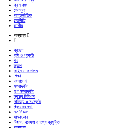
গ্রাম গঞ্জ
খেলাধুলা
আন্তর্জাতিক
রাজনীতি
জাতীয়
অন্যান্য
প্রচ্ছদ
কৃষি ও প্রকৃতি
শখ
ভ্রমণ
আইন ও আদালত
শিক্ষা
বাংলাদেশ
সম্পাদকীয়
উপ সম্পাদকীয়
স্বাস্থ্য চিকিৎসা
সাহিত্য ও সংস্কৃতি
প্রবাসের কথা
মত দ্বিমত
সাক্ষাৎকার
বিজ্ঞান, গবেষণা ও তথ্য প্রযুক্তি
অন্যান্য