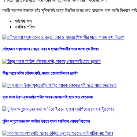
মানবতা প্রতিষ্ঠার ব্রত নিয়ে তিনি সাহিত্যকর্মে আত্মনিয়োগ করেছিলেন।
কাজী নজরুল ইসলাম তাঁর সৃষ্টিকর্মের জন্য চিরদিন অমর হয়ে থাকবেন বলে আমি বিশ্বাস কর
সর্বশেষ খবর
সর্বাধিক পঠিত
লৌহজংয়ে সবুজায়নের ৪ বছর: এবার ৪ হাজার শিক্ষার্থীর মাঝে ফলজ বৃক্ষ বিতরণ
তীব্র গরমে অতিষ্ঠ লৌহজংবাসী, বাড়ছে লোডশেডিংয়ের দুর্ভোগ
যুদ্ধ বন্ধে ইরান-যুক্তরাষ্ট্র শান্তি স্মারক রোববার সই হতে পারে জেনেভায়
চুক্তি অনুমোদনের কথা জানিয়ে ইরানে হামলা স্থগিতের ঘোষণা ট্রাম্পের