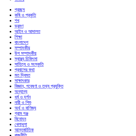
প্রচ্ছদ
কৃষি ও প্রকৃতি
শখ
ভ্রমণ
আইন ও আদালত
শিক্ষা
বাংলাদেশ
সম্পাদকীয়
উপ সম্পাদকীয়
স্বাস্থ্য চিকিৎসা
সাহিত্য ও সংস্কৃতি
প্রবাসের কথা
মত দ্বিমত
সাক্ষাৎকার
বিজ্ঞান, গবেষণা ও তথ্য প্রযুক্তি
অন্যান্য
ধর্ম ও দর্শন
নারী ও শিশু
অর্থ ও বাণিজ্য
গ্রাম গঞ্জ
বিনোদন
খেলাধুলা
আন্তর্জাতিক
রাজনীতি