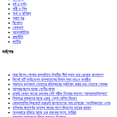
ধর্ম ও দর্শন
নারী ও শিশু
অর্থ ও বাণিজ্য
গ্রাম গঞ্জ
বিনোদন
খেলাধুলা
আন্তর্জাতিক
রাজনীতি
জাতীয়
সর্বশেষ
সারা বিশ্বে পোশাক রপ্তানিতে দ্বিতীয় শীর্ষ স্থান ধরে রেখেছে বাংলাদেশ
সিলেট হার্ট ফাউন্ডেশন হাসপাতালের বিশাল সভা লন্ড‌নে অনুষ্ঠিত
পঞ্চগড়ে ছাত্রদল নেতাদের বহিস্কারের প্রতিবাদ করায় চার নেতাকে শোকজ
আশ্রয়কেন্দ্রে যাচ্ছে ফেনীর মানুষ
চাকরি ফেরত পাওয়া দুদকের সেই শরীফ তিনবার বললেন ‘আলহামদুলিল্লাহ’
শিবগঞ্জে কৃষকদের মাঝে এয়ার ফ্লো মেশিন বিতরণ
জোড়াতালির ক্রিকেটে ভরাডুবি বাংলাদেশের, দায় চাপাচ্ছে ‘অনভিজ্ঞতার’ ওপর
ফুটবলার ঋতুপর্ণার অসুস্থ মায়ের পাশে দাঁড়ালেন তারেক রহমান
অন্ধকারে লুকিয়ে আছে এক ভয়ংকর সত্য: ফারিয়া