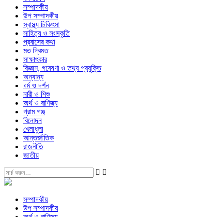
সম্পাদকীয়
উপ সম্পাদকীয়
স্বাস্থ্য চিকিৎসা
সাহিত্য ও সংস্কৃতি
প্রবাসের কথা
মত দ্বিমত
সাক্ষাৎকার
বিজ্ঞান, গবেষণা ও তথ্য প্রযুক্তি
অন্যান্য
ধর্ম ও দর্শন
নারী ও শিশু
অর্থ ও বাণিজ্য
গ্রাম গঞ্জ
বিনোদন
খেলাধুলা
আন্তর্জাতিক
রাজনীতি
জাতীয়
সম্পাদকীয়
উপ সম্পাদকীয়
অর্থ ও বাণিজ্য