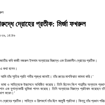
রুল
ুদ্ধে দ্রোহের প্রতীক: মির্জা ফখরুল
০২৬, ১৪:৪৬
 জাতীয় কবি কাজী নজরুল ইসলাম অন্যায়ের বিরুদ্ধে এক চিরকালীন দ্রোহের প্রতীক।
নি এ কথা বলেন।
আমি তাঁর স্মৃতির প্রতি গভীর শ্রদ্ধা জানাই। তাঁর রুহের মাগফিরাত কামনা করি।’
লা ভাষা ও সাহিত্যকে উচ্চাসনে অধিষ্ঠিত করেছে। তিনি ছিলেন বিংশ শতাব্দীর অন্যতম প্র
া, গান এক যুগান্তকারী ভূমিকা পালন করেছে। তিনি অন্যায়ের বিরুদ্ধে প্রতিবাদ করেছেন 
ন ভোগ করেন।’
রোহের প্রতীক। সাহিত্য ও শিল্পকর্মে তাঁর ছিল বহুমুখী প্রতিভা। কিন্তু তাঁর প্রধান পর