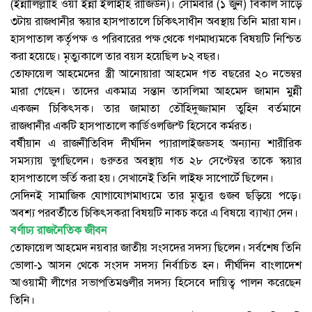
(ইন্নালিল্লাহি ওয়া ইন্না ইলাইহি রাজিউন)। সোমবার (১ জুন) বিকাল সাড়ে
৩টায় রাজধানীর স্কয়ার হাসপাতালে চিকিৎসাধীন অবস্থায় তিনি মারা যান।
হাসপাতাল কর্তৃপক্ষ ও পরিবারের পক্ষ থেকে গণমাধ্যমকে বিষয়টি নিশ্চিত
করা হয়েছে। মৃত্যুকালে তার বয়স হয়েছিল ৮২ বছর।
তোফায়েল আহমেদের স্ত্রী আনোয়ারা আহমেদ গত বছরের ২০ নভেম্বর
মারা গেছেন। তাদের একমাত্র সন্তান তাসলিমা আহমেদ জামান মুন্নী
একজন চিকিৎসক। তার জামাতা তৌহিদুজ্জামান তুহিন বর্তমানে
রাজধানীর একটি হাসপাতালে কার্ডিওলজিস্ট হিসেবে কর্মরত।
বর্ষীয়ান এ রাজনীতিবিদ দীর্ঘদিন প্যারালাইজডসহ অন্যান্য শারীরিক
সমস্যায় ভুগছিলেন। গুরুতর অবস্থায় গত ২৮ সেপ্টেম্বর তাকে স্কয়ার
হাসপাতালে ভর্তি করা হয়। সেখানেই তিনি লাইফ সাপোর্টে ছিলেন।
সেদিনই সামাজিক যোগাযোগমাধ্যমে তার মৃত্যুর গুজব ছড়িয়ে পড়ে।
অবশ্য পরবর্তীতে চিকিৎসকরা বিষয়টি নাকচ করে এ বিষয়ে ব্যাখ্যা দেন।
বর্ণাঢ্য রাজনৈতিক জীবন
তোফায়েল আহমেদ নয়বার জাতীয় সংসদের সদস্য ছিলেন। সর্বশেষ তিনি
ভোলা-১ আসন থেকে সংসদ সদস্য নির্বাচিত হন। দীর্ঘদিন বাংলাদেশ
আওয়ামী লীগের সভাপতিমণ্ডলীর সদস্য হিসেবে দায়িত্ব পালন করেছেন
তিনি।