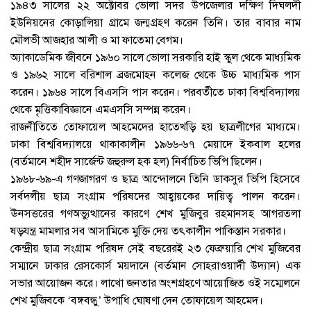
১৯৪৩ সালের ২২ অক্টোবর ভোলা সদর উপজেলার দক্ষিণ দিঘলদী
ইউনিয়নের কোড়ালিয়া গ্রামে জন্মগ্রহণ করেন তিনি। তার বাবার নাম
মৌলভী আজহার আলী ও মা ফাতেমা বেগম।
অ্যাকাডেমিক জীবনে ১৯৬০ সালে ভোলা সরকারি হাই স্কুল থেকে মাধ্যমিক
ও ১৯৬২ সালে বরিশাল ব্রজমোহন কলেজ থেকে উচ্চ মাধ্যমিক পাস
করেন। ১৯৬৪ সালে বিএসসি পাস করেন। পরবর্তীতে ঢাকা বিশ্ববিদ্যালয়
থেকে মৃত্তিকাবিজ্ঞানে এমএসসি সম্পন্ন করেন।
রাজনীতিতে তোফায়েল আহমেদের হাতেখড়ি হয় ছাত্রলীগের মাধ্যমে।
ঢাকা বিশ্ববিদ্যালয়ে থাকাকালীন ১৯৬৬-৬৭ মেয়াদে ইকবাল হলের
(বর্তমানে শহীদ সার্জেন্ট জহুরুল হক হল) নির্বাচিত ভিপি ছিলেন।
১৯৬৮-৬৯-এ গণজাগরণ ও ছাত্র আন্দোলনে তিনি ডাকসুর ভিপি হিসেবে
সর্বদলীয় ছাত্র সংগ্রাম পরিষদের আহ্বায়কের দায়িত্ব পালন করেন।
ঊনসত্তরের গণঅভ্যুত্থানের কারণে শেখ মুজিবুর রহমানসহ আগরতলা
ষড়যন্ত্র মামলার সব আসামিকে মুক্তি দেয় তৎকালীন পাকিস্তান সরকার।
কেন্দ্রীয় ছাত্র সংগ্রাম পরিষদ সেই বছরেরই ২৩ ফেব্রুয়ারি শেখ মুজিবের
সম্মানে ঢাকার রেসকোর্স ময়দানে (বর্তমান সোহরাওয়ার্দী উদ্যান) এক
সভার আয়োজন করে। লাখো জনতার অংশগ্রহণে আয়োজিত ওই সম্মেলনে
শেখ মুজিবকে ‘বঙ্গবন্ধু’ উপাধি ঘোষণা দেন তোফায়েল আহমেদ।