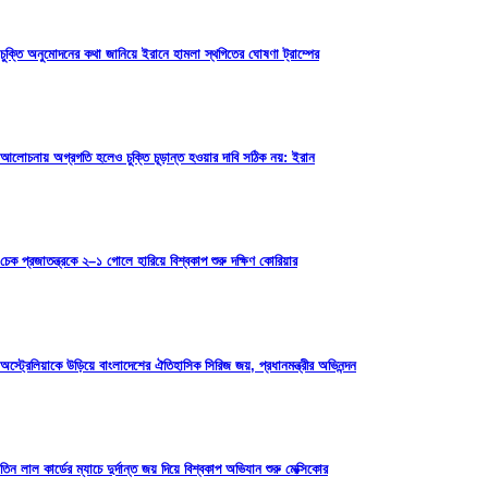
চুক্তি অনুমোদনের কথা জানিয়ে ইরানে হামলা স্থগিতের ঘোষণা ট্রাম্পের
আলোচনায় অগ্রগতি হলেও চুক্তি চূড়ান্ত হওয়ার দাবি সঠিক নয়: ইরান
চেক প্রজাতন্ত্রকে ২–১ গোলে হারিয়ে বিশ্বকাপ শুরু দক্ষিণ কোরিয়ার
অস্ট্রেলিয়াকে উড়িয়ে বাংলাদেশের ঐতিহাসিক সিরিজ জয়, প্রধানমন্ত্রীর অভিনন্দন
তিন লাল কার্ডের ম্যাচে দুর্দান্ত জয় দিয়ে বিশ্বকাপ অভিযান শুরু মেক্সিকোর