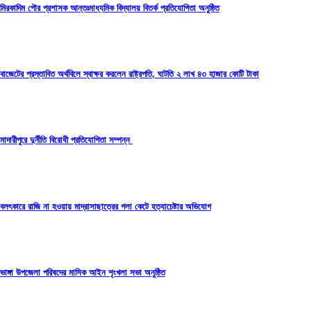
মিরকাদিম পৌর প্রশাসক আন্তঃমাধ্যমিক বিদ্যালয় বিতর্ক প্রতিযোগিতা অনুষ্ঠিত
বাজেটের প্রস্তাবিত অর্থবিলে স্বাক্ষর করলেন রাষ্ট্রপতি, ঘাটতি ২ লাখ ৪৩ হাজার কোটি টাকা
মাদারীপুরে দুর্নীতি বিরোধী প্রতিযোগিতা সম্পন্ন
বলৎকারে রাজি না হওয়ায় মাদ্রাসাছাত্রের গলা কেটে হত্যাচেষ্টার অভিযোগ
ভাঙ্গা উপজেলা পরিষদের মাসিক আইন শৃংখলা সভা অনুষ্ঠিত