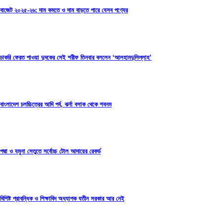
বাজেট ২০২৫-২৬: দাম কমতে ও দাম বাড়তে পারে যেসব পণ্যের
চাকরি ফেরত পাওয়া দুদকের সেই শরীফ তিনবার বললেন ‘আলহামদুলিল্লাহ’
বাংলাদেশ চলচ্চিত্রের আদি পর্ব, ঝর্না বসাক থেকে শবনম
পদ্মা ও যমুনা সেতুতে সর্বোচ্চ টোল আদায়ের রেকর্ড
বিশিষ্ট প্রাবন্ধিক ও শিক্ষাবিদ অধ্যাপক যতীন সরকার আর নেই