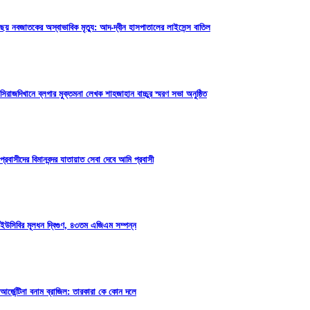
ছয় নবজাতকের অস্বাভাবিক মৃত্যু: আদ-দ্বীন হাসপাতালের লাইসেন্স বাতিল
সিরাজদিখানে ব্লগার মুক্তমনা লেখক শাহজাহান বাচ্চুর স্মরণ সভা অনুষ্ঠিত
প্রবাসীদের বিমানবন্দর যাতায়াত সেবা দেবে আমি প্রবাসী
ইউসিবির মূলধন দ্বিগুণ, ৪৩তম এজিএম সম্পন্ন
আর্জেন্টিনা বনাম ব্রাজিল: তারকারা কে কোন দলে