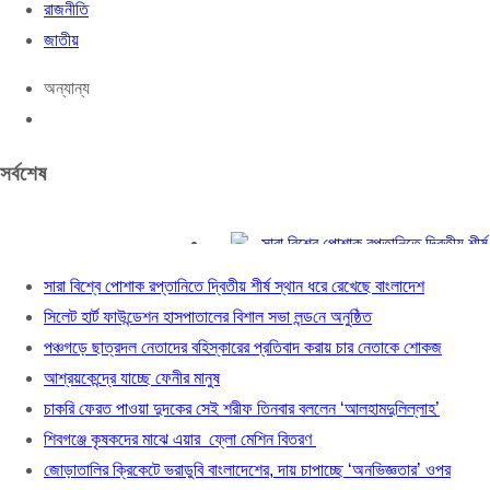
রাজনীতি
জাতীয়
অন্যান্য
সর্বশেষ
সারা বিশ্বে পোশাক রপ্তানিতে দ্বিতীয় শীর্ষ স্
সিলেট হার্ট ফাউন্ডেশন হাসপাতালের বিশাল সভা লন
সারা বিশ্বে পোশাক রপ্তানিতে দ্বিতীয় শীর্ষ স্থান ধরে রেখেছে বাংলাদেশ
পঞ্চগড়ে ছাত্রদল নেতাদের বহিস্কারের প্রতিব
সিলেট হার্ট ফাউন্ডেশন হাসপাতালের বিশাল সভা লন্ড‌নে অনুষ্ঠিত
আশ্রয়কেন্দ্রে যাচ্ছে ফেনীর মানুষ
পঞ্চগড়ে ছাত্রদল নেতাদের বহিস্কারের প্রতিবাদ করায় চার নেতাকে শোকজ
চাকরি ফেরত পাওয়া দুদকের সেই শরীফ তিনবার
আশ্রয়কেন্দ্রে যাচ্ছে ফেনীর মানুষ
শিবগঞ্জে কৃষকদের মাঝে এয়ার ফ্লো মেশিন বি
চাকরি ফেরত পাওয়া দুদকের সেই শরীফ তিনবার বললেন ‘আলহামদুলিল্লাহ’
জোড়াতালির ক্রিকেটে ভরাডুবি বাংলাদেশের, দায়
শিবগঞ্জে কৃষকদের মাঝে এয়ার ফ্লো মেশিন বিতরণ
ফুটবলার ঋতুপর্ণার অসুস্থ মায়ের পাশে দাঁড়ালে
জোড়াতালির ক্রিকেটে ভরাডুবি বাংলাদেশের, দায় চাপাচ্ছে ‘অনভিজ্ঞতার’ ওপর
অন্ধকারে লুকিয়ে আছে এক ভয়ংকর সত্য: ফার