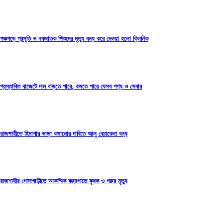
পঞ্চগড়ে প্রসুতি ও নবজাতক শিশুদের মৃত্যু বন্ধ করে দেওয়া হলো ক্লিনিক
প্রস্তাবিত বাজেটে দাম বাড়তে পারে, কমতে পারে যেসব পণ্য ও সেবার
রাজশাহীতে হিমাগার ভাড়া কমানোর দাবিতে আলু বেচাকেনা বন্ধ
রাজশাহীর গোদাগাড়ীতে আকস্মিক বজ্রপাতে কৃষক ও গরুর মৃত্যু