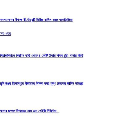
বাংলাদেশের বিপক্ষে টি-টোয়েন্টি সিরিজ বাতিল করল অস্ট্রেলিয়া
সব খবর
সিরাজদিখানে খ্রিষ্টান বাড়ি থেকে ৪ কোটি টাকার দলিল চুরি: থানায় জিডি
মুন্সিগঞ্জের বিনোদপুরে বিজ্ঞানের শিক্ষক হৃদয় কৃষ্ণ মন্ডলের জামিন নামঞ্জুর
খামার জগতে বিস্ময়কর নাম ডাচ ডেইরী লিমিটেড