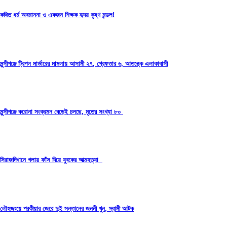
কথিত ধর্ম অবমাননা ও একজন শিক্ষক হৃদয় কৃষ্ণ মন্ডল!
মুন্সীগঞ্জে ট্রিপল মার্ডারের মামলায় আসামী ২৭, গ্রেফতার ৬, আতঙ্কে এলাকাবাসী
মুন্সীগঞ্জে করোনা সংক্রমন বেড়েই চলছে, মৃতের সংখ্যা ৮০
সিরাজদিখানে গলায় ফাঁস দিয়ে যুবকের আত্মহত্যা
লৌহজংয়ে পরকীয়ার জেরে দুই সন্তানের জননী খুন, স্বামী আটক