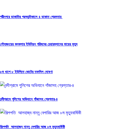
শ্রীনগরে ডাকাতির প্রস্তুতিকালে ৪ ডাকাত গ্রেফতার
লৌহজংয়ের কনকসার ইউনিয়ন পরিষদের চেয়ারম্যানের মায়ের মৃত্যু
৮ম ধাপে ৮ ইউপিতে ভোটের তফসিল ঘোষণা
নন্দীগ্রামে পুলিশের অভিযানে গাঁজাসহ গ্রেপ্তার-৪
শিল্পপতি আলহাজ্ব নান্নু বেপারির আজ ৮ম মৃত্যুবার্ষিকী