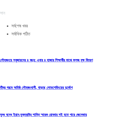
সান
সর্বশেষ খবর
সর্বাধিক পঠিত
লৌহজংয়ে সবুজায়নের ৪ বছর: এবার ৪ হাজার শিক্ষার্থীর মাঝে ফলজ বৃক্ষ বিতরণ
তীব্র গরমে অতিষ্ঠ লৌহজংবাসী, বাড়ছে লোডশেডিংয়ের দুর্ভোগ
যুদ্ধ বন্ধে ইরান-যুক্তরাষ্ট্র শান্তি স্মারক রোববার সই হতে পারে জেনেভায়