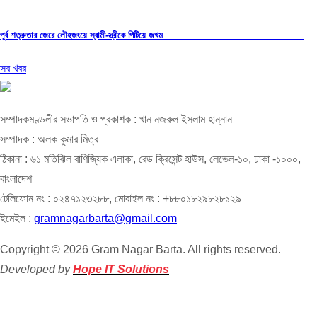
পূর্ব শত্রুতার জেরে লৌহজংয়ে স্বামী-স্ত্রীকে পিটিয়ে জখম
সব খবর
সম্পাদকমণ্ডলীর সভাপতি ও প্রকাশক : খান নজরুল ইসলাম হান্নান
সম্পাদক : অলক কুমার মিত্র
ঠিকানা : ৬১ মতিঝিল বাণিজ্যিক এলাকা, রেড ক্রিসেন্ট হাউস, লেভেল-১০, ঢাকা -১০০০,
বাংলাদেশ
টেলিফোন নং : ০২৪৭১২৩২৮৮, মোবাইল নং : +৮৮০১৮২৯৮২৮১২৯
ইমেইল :
gramnagarbarta@gmail.com
Copyright © 2026 Gram Nagar Barta. All rights reserved.
Developed by
Hope IT Solutions