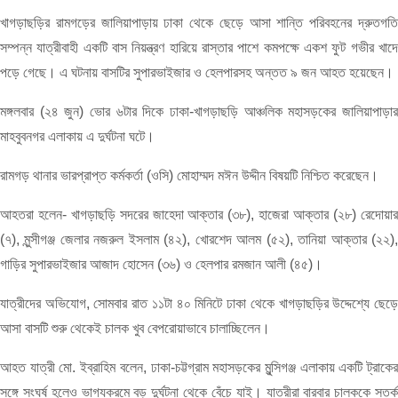
খাগড়াছড়ির রামগড়ের জালিয়াপাড়ায় ঢাকা থেকে ছেড়ে আসা শান্তি পরিবহনের দ্রুতগতি
সম্পন্ন যাত্রীবাহী একটি বাস নিয়ন্ত্রণ হারিয়ে রাস্তার পাশে কমপক্ষে একশ ফুট গভীর খাদে
পড়ে গেছে। এ ঘটনায় বাসটির সুপারভাইজার ও হেলপারসহ অন্তত ৯ জন আহত হয়েছেন।
মঙ্গলবার (২৪ জুন) ভোর ৬টার দিকে ঢাকা-খাগড়াছড়ি আঞ্চলিক মহাসড়কের জালিয়াপাড়ার
মাহবুবনগর এলাকায় এ দুর্ঘটনা ঘটে।
রামগড় থানার ভারপ্রাপ্ত কর্মকর্তা (ওসি) মোহাম্মদ মঈন উদ্দীন বিষয়টি নিশ্চিত করেছেন।
আহতরা হলেন- খাগড়াছড়ি সদরের জাহেদা আক্তার (৩৮), হাজেরা আক্তার (২৮) রেদোয়ার
(৭), মুন্সীগঞ্জ জেলার নজরুল ইসলাম (৪২), খোরশেদ আলম (৫২), তানিয়া আক্তার (২২),
গাড়ির সুপারভাইজার আজাদ হোসেন (৩৬) ও হেলপার রমজান আলী (৪৫)।
যাত্রীদের অভিযোগ, সোমবার রাত ১১টা ৪০ মিনিটে ঢাকা থেকে খাগড়াছড়ির উদ্দেশ্যে ছেড়ে
আসা বাসটি শুরু থেকেই চালক খুব বেপরোয়াভাবে চালাচ্ছিলেন।
আহত যাত্রী মো. ইব্রাহিম বলেন, ঢাকা-চট্টগ্রাম মহাসড়কের মুন্সিগঞ্জ এলাকায় একটি ট্রাকের
সঙ্গে সংঘর্ষ হলেও ভাগ্যক্রমে বড় দুর্ঘটনা থেকে বেঁচে যাই। যাত্রীরা বারবার চালককে সতর্ক