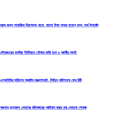
বরাদ্দ বাড়ল সামাজিক নিরাপত্তা খাতে, কালো টাকা সাদার সুযোগ বন্ধ: অর্থ উপদেষ্টা
লৌহজংয়ের হলদিয়া ইউনিয়নে নৌকার মাঝি হতে ৯ প্রার্থীর লড়াই
এনআইডির দায়িত্বে স্বরাষ্ট্র মন্ত্রণালয়ই, নির্বাচন কমিশনকে ফের চিঠি
পঞ্চগড়ে ছাত্রদল নেতাদের বহিস্কারের প্রতিবাদ করায় চার নেতাকে শোকজ