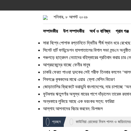
শনিবার, ৮ আগস্ট ২০২৬
সম্পাদকীয়
উপ সম্পাদকীয়
অর্থ ও বাণিজ্য
গ্রাম গঞ্জ
সারা বিশ্বে পোশাক রপ্তানিতে দ্বিতীয় শীর্ষ স্থান ধরে রেখেছ
সিলেট হার্ট ফাউন্ডেশন হাসপাতালের বিশাল সভা লন্ড‌নে অনুষ্ঠিত
পঞ্চগড়ে ছাত্রদল নেতাদের বহিস্কারের প্রতিবাদ করায় চার
আশ্রয়কেন্দ্রে যাচ্ছে ফেনীর মানুষ
চাকরি ফেরত পাওয়া দুদকের সেই শরীফ তিনবার বললেন ‘আলহা
শিবগঞ্জে কৃষকদের মাঝে এয়ার ফ্লো মেশিন বিতরণ
জোড়াতালির ক্রিকেটে ভরাডুবি বাংলাদেশের, দায় চাপাচ্ছে ‘অ
ফুটবলার ঋতুপর্ণার অসুস্থ মায়ের পাশে দাঁড়ালেন তারেক রহমান
অন্ধকারে লুকিয়ে আছে এক ভয়ংকর সত্য: ফারিয়া
আল্লাহ আপনাদের বিচার করবেন: ডিপজল
প্রচ্ছদ
কাউনিয়া রোকেয়া দিবস পালন ও জয়িতাদের স