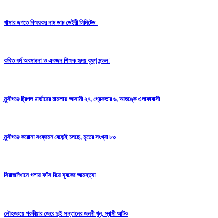
খামার জগতে বিস্ময়কর নাম ডাচ ডেইরী লিমিটেড
কথিত ধর্ম অবমাননা ও একজন শিক্ষক হৃদয় কৃষ্ণ মন্ডল!
মুন্সীগঞ্জে ট্রিপল মার্ডারের মামলায় আসামী ২৭, গ্রেফতার ৬, আতঙ্কে এলাকাবাসী
মুন্সীগঞ্জে করোনা সংক্রমন বেড়েই চলছে, মৃতের সংখ্যা ৮০
সিরাজদিখানে গলায় ফাঁস দিয়ে যুবকের আত্মহত্যা
লৌহজংয়ে পরকীয়ার জেরে দুই সন্তানের জননী খুন, স্বামী আটক