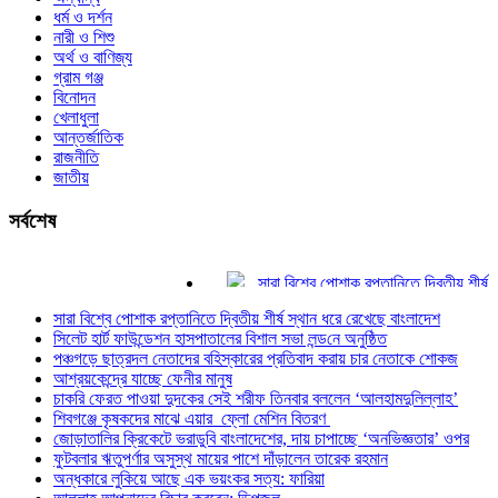
ধর্ম ও দর্শন
নারী ও শিশু
অর্থ ও বাণিজ্য
গ্রাম গঞ্জ
বিনোদন
খেলাধুলা
আন্তর্জাতিক
রাজনীতি
জাতীয়
সর্বশেষ
সারা বিশ্বে পোশাক রপ্তানিতে দ্বিতীয় শীর্ষ স্থ
সিলেট হার্ট ফাউন্ডেশন হাসপাতালের বিশাল সভা লন্
সারা বিশ্বে পোশাক রপ্তানিতে দ্বিতীয় শীর্ষ স্থান ধরে রেখেছে বাংলাদেশ
পঞ্চগড়ে ছাত্রদল নেতাদের বহিস্কারের প্রতিবা
সিলেট হার্ট ফাউন্ডেশন হাসপাতালের বিশাল সভা লন্ড‌নে অনুষ্ঠিত
আশ্রয়কেন্দ্রে যাচ্ছে ফেনীর মানুষ
পঞ্চগড়ে ছাত্রদল নেতাদের বহিস্কারের প্রতিবাদ করায় চার নেতাকে শোকজ
চাকরি ফেরত পাওয়া দুদকের সেই শরীফ তিনবার 
আশ্রয়কেন্দ্রে যাচ্ছে ফেনীর মানুষ
শিবগঞ্জে কৃষকদের মাঝে এয়ার ফ্লো মেশিন বিত
চাকরি ফেরত পাওয়া দুদকের সেই শরীফ তিনবার বললেন ‘আলহামদুলিল্লাহ’
জোড়াতালির ক্রিকেটে ভরাডুবি বাংলাদেশের, দায় 
শিবগঞ্জে কৃষকদের মাঝে এয়ার ফ্লো মেশিন বিতরণ
জোড়াতালির ক্রিকেটে ভরাডুবি বাংলাদেশের, দায় চাপাচ্ছে ‘অনভিজ্ঞতার’ ওপর
ফুটবলার ঋতুপর্ণার অসুস্থ মায়ের পাশে দাঁড়ালেন
ফুটবলার ঋতুপর্ণার অসুস্থ মায়ের পাশে দাঁড়ালেন তারেক রহমান
অন্ধকারে লুকিয়ে আছে এক ভয়ংকর সত্য: ফারি
অন্ধকারে লুকিয়ে আছে এক ভয়ংকর সত্য: ফারিয়া
আল্লাহ আপনাদের বিচার করবেন: ডিপজল