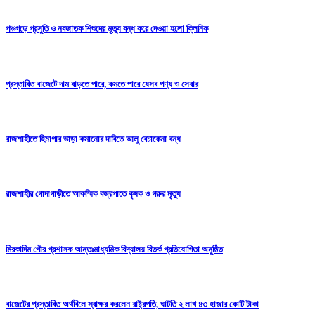
পঞ্চগড়ে প্রসুতি ও নবজাতক শিশুদের মৃত্যু বন্ধ করে দেওয়া হলো ক্লিনিক
প্রস্তাবিত বাজেটে দাম বাড়তে পারে, কমতে পারে যেসব পণ্য ও সেবার
রাজশাহীতে হিমাগার ভাড়া কমানোর দাবিতে আলু বেচাকেনা বন্ধ
রাজশাহীর গোদাগাড়ীতে আকস্মিক বজ্রপাতে কৃষক ও গরুর মৃত্যু
মিরকাদিম পৌর প্রশাসক আন্তঃমাধ্যমিক বিদ্যালয় বিতর্ক প্রতিযোগিতা অনুষ্ঠিত
বাজেটের প্রস্তাবিত অর্থবিলে স্বাক্ষর করলেন রাষ্ট্রপতি, ঘাটতি ২ লাখ ৪৩ হাজার কোটি টাকা