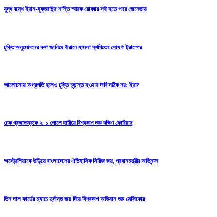
যুদ্ধ বন্ধে ইরান-যুক্তরাষ্ট্র শান্তি স্মারক রোববার সই হতে পারে জেনেভায়
চুক্তি অনুমোদনের কথা জানিয়ে ইরানে হামলা স্থগিতের ঘোষণা ট্রাম্পের
আলোচনায় অগ্রগতি হলেও চুক্তি চূড়ান্ত হওয়ার দাবি সঠিক নয়: ইরান
চেক প্রজাতন্ত্রকে ২–১ গোলে হারিয়ে বিশ্বকাপ শুরু দক্ষিণ কোরিয়ার
অস্ট্রেলিয়াকে উড়িয়ে বাংলাদেশের ঐতিহাসিক সিরিজ জয়, প্রধানমন্ত্রীর অভিনন্দন
তিন লাল কার্ডের ম্যাচে দুর্দান্ত জয় দিয়ে বিশ্বকাপ অভিযান শুরু মেক্সিকোর