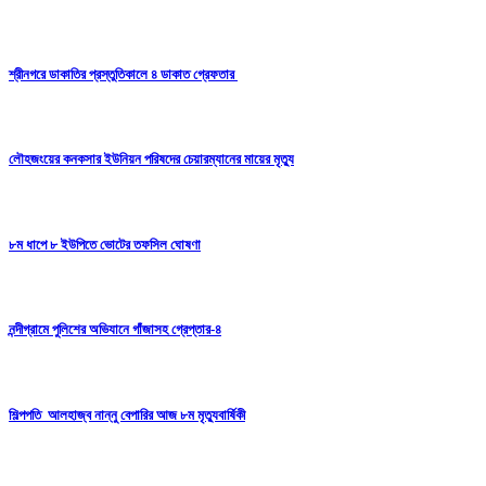
শ্রীনগরে ডাকাতির প্রস্তুতিকালে ৪ ডাকাত গ্রেফতার
লৌহজংয়ের কনকসার ইউনিয়ন পরিষদের চেয়ারম্যানের মায়ের মৃত্যু
৮ম ধাপে ৮ ইউপিতে ভোটের তফসিল ঘোষণা
নন্দীগ্রামে পুলিশের অভিযানে গাঁজাসহ গ্রেপ্তার-৪
শিল্পপতি আলহাজ্ব নান্নু বেপারির আজ ৮ম মৃত্যুবার্ষিকী