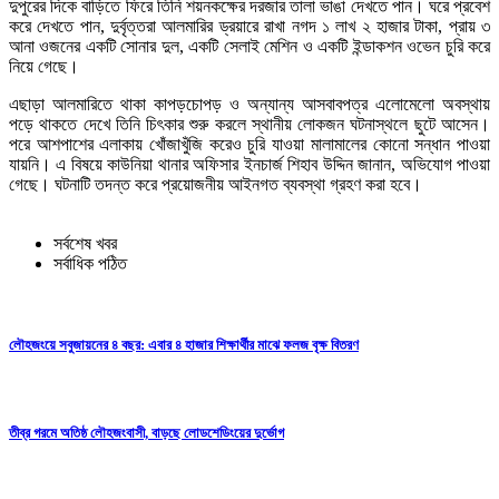
দুপুরের দিকে বাড়িতে ফিরে তিনি শয়নকক্ষের দরজার তালা ভাঙা দেখতে পান। ঘরে প্রবেশ
করে দেখতে পান, দুর্বৃত্তরা আলমারির ড্রয়ারে রাখা নগদ ১ লাখ ২ হাজার টাকা, প্রায় ৩
আনা ওজনের একটি সোনার দুল, একটি সেলাই মেশিন ও একটি ইন্ডাকশন ওভেন চুরি করে
নিয়ে গেছে।
এছাড়া আলমারিতে থাকা কাপড়চোপড় ও অন্যান্য আসবাবপত্র এলোমেলো অবস্থায়
পড়ে থাকতে দেখে তিনি চিৎকার শুরু করলে স্থানীয় লোকজন ঘটনাস্থলে ছুটে আসেন।
পরে আশপাশের এলাকায় খোঁজাখুঁজি করেও চুরি যাওয়া মালামালের কোনো সন্ধান পাওয়া
যায়নি। এ বিষয়ে কাউনিয়া থানার অফিসার ইনচার্জ শিহাব উদ্দিন জানান, অভিযোগ পাওয়া
গেছে। ঘটনাটি তদন্ত করে প্রয়োজনীয় আইনগত ব্যবস্থা গ্রহণ করা হবে।
সর্বশেষ খবর
সর্বাধিক পঠিত
লৌহজংয়ে সবুজায়নের ৪ বছর: এবার ৪ হাজার শিক্ষার্থীর মাঝে ফলজ বৃক্ষ বিতরণ
তীব্র গরমে অতিষ্ঠ লৌহজংবাসী, বাড়ছে লোডশেডিংয়ের দুর্ভোগ