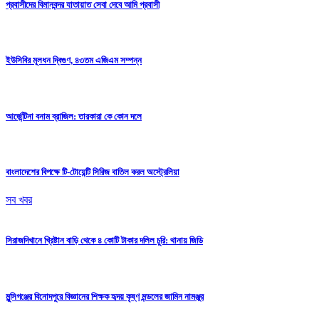
প্রবাসীদের বিমানবন্দর যাতায়াত সেবা দেবে আমি প্রবাসী
ইউসিবির মূলধন দ্বিগুণ, ৪৩তম এজিএম সম্পন্ন
আর্জেন্টিনা বনাম ব্রাজিল: তারকারা কে কোন দলে
বাংলাদেশের বিপক্ষে টি-টোয়েন্টি সিরিজ বাতিল করল অস্ট্রেলিয়া
সব খবর
সিরাজদিখানে খ্রিষ্টান বাড়ি থেকে ৪ কোটি টাকার দলিল চুরি: থানায় জিডি
মুন্সিগঞ্জের বিনোদপুরে বিজ্ঞানের শিক্ষক হৃদয় কৃষ্ণ মন্ডলের জামিন নামঞ্জুর