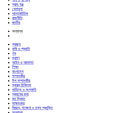
গ্রাম গঞ্জ
খেলাধুলা
আন্তর্জাতিক
রাজনীতি
জাতীয়
অন্যান্য
প্রচ্ছদ
কৃষি ও প্রকৃতি
শখ
ভ্রমণ
আইন ও আদালত
শিক্ষা
বাংলাদেশ
সম্পাদকীয়
উপ সম্পাদকীয়
স্বাস্থ্য চিকিৎসা
সাহিত্য ও সংস্কৃতি
প্রবাসের কথা
মত দ্বিমত
সাক্ষাৎকার
বিজ্ঞান, গবেষণা ও তথ্য প্রযুক্তি
অন্যান্য