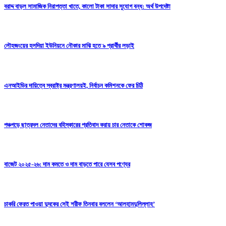
বরাদ্দ বাড়ল সামাজিক নিরাপত্তা খাতে, কালো টাকা সাদার সুযোগ বন্ধ: অর্থ উপদেষ্টা
লৌহজংয়ের হলদিয়া ইউনিয়নে নৌকার মাঝি হতে ৯ প্রার্থীর লড়াই
এনআইডির দায়িত্বে স্বরাষ্ট্র মন্ত্রণালয়ই, নির্বাচন কমিশনকে ফের চিঠি
পঞ্চগড়ে ছাত্রদল নেতাদের বহিস্কারের প্রতিবাদ করায় চার নেতাকে শোকজ
বাজেট ২০২৫-২৬: দাম কমতে ও দাম বাড়তে পারে যেসব পণ্যের
চাকরি ফেরত পাওয়া দুদকের সেই শরীফ তিনবার বললেন ‘আলহামদুলিল্লাহ’