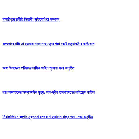
মাদারীপুরে দুর্নীতি বিরোধী প্রতিযোগিতা সম্পন্ন
বলৎকারে রাজি না হওয়ায় মাদ্রাসাছাত্রের গলা কেটে হত্যাচেষ্টার অভিযোগ
ভাঙ্গা উপজেলা পরিষদের মাসিক আইন শৃংখলা সভা অনুষ্ঠিত
ছয় নবজাতকের অস্বাভাবিক মৃত্যু: আদ-দ্বীন হাসপাতালের লাইসেন্স বাতিল
সিরাজদিখানে ব্লগার মুক্তমনা লেখক শাহজাহান বাচ্চুর স্মরণ সভা অনুষ্ঠিত