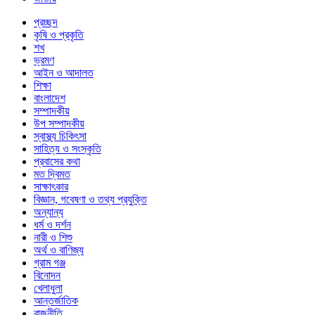
প্রচ্ছদ
কৃষি ও প্রকৃতি
শখ
ভ্রমণ
আইন ও আদালত
শিক্ষা
বাংলাদেশ
সম্পাদকীয়
উপ সম্পাদকীয়
স্বাস্থ্য চিকিৎসা
সাহিত্য ও সংস্কৃতি
প্রবাসের কথা
মত দ্বিমত
সাক্ষাৎকার
বিজ্ঞান, গবেষণা ও তথ্য প্রযুক্তি
অন্যান্য
ধর্ম ও দর্শন
নারী ও শিশু
অর্থ ও বাণিজ্য
গ্রাম গঞ্জ
বিনোদন
খেলাধুলা
আন্তর্জাতিক
রাজনীতি