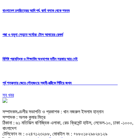
বাংলাদেশ চলচ্চিত্রের আদি পর্ব, ঝর্না বসাক থেকে শবনম
পদ্মা ও যমুনা সেতুতে সর্বোচ্চ টোল আদায়ের রেকর্ড
বিশিষ্ট প্রাবন্ধিক ও শিক্ষাবিদ অধ্যাপক যতীন সরকার আর নেই
পূর্ব শত্রুতার জেরে লৌহজংয়ে স্বামী-স্ত্রীকে পিটিয়ে জখম
সব খবর
সম্পাদকমণ্ডলীর সভাপতি ও প্রকাশক : খান নজরুল ইসলাম হান্নান
সম্পাদক : অলক কুমার মিত্র
ঠিকানা : ৬১ মতিঝিল বাণিজ্যিক এলাকা, রেড ক্রিসেন্ট হাউস, লেভেল-১০, ঢাকা -১০০০,
বাংলাদেশ
টেলিফোন নং : ০২৪৭১২৩২৮৮, মোবাইল নং : +৮৮০১৮২৯৮২৮১২৯